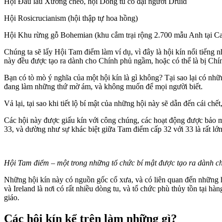
Hội Đầu lâu Xương chéo, hội Dòng tu cổ đại người Druid
Hội Rosicrucianism (hội thập tự hoa hồng)
Hội Khu rừng gỗ Bohemian (khu cắm trại rộng 2.700 mẫu Anh tại Califo
Chúng ta sẽ lấy Hội Tam điểm làm ví dụ, vì đây là hội kín nổi tiếng n
này đều được tạo ra dành cho Chính phủ ngầm, hoặc có thể là bị C
Bạn có tò mò ý nghĩa của một hội kín là gì không? Tại sao lại có nhữ
đang làm những thứ mờ ám, và không muốn để mọi người biết.
Vả lại, tại sao khi tiết lộ bí mật của những hội này sẽ dẫn đến cái c
Các hội này được giấu kín với công chúng, các hoạt động được bảo m
33, và dường như sự khác biệt giữa Tam điểm cấp 32 với 33 là rất lớ
Hội Tam điểm – một trong những tổ chức bí mật được tạo ra dành c
Những hội kín này có nguồn gốc cổ xưa, và có liên quan đến những 
và Ireland là nơi có rất nhiều dòng tu, và tổ chức phù thủy tồn tại h
giáo.
Các hội kín kể trên làm những gì?