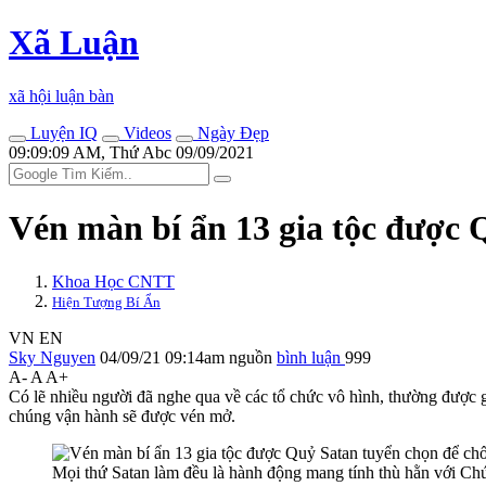
Xã Luận
xã hội luận bàn
Luyện IQ
Videos
Ngày Đẹp
09:09:09 AM, Thứ Abc 09/09/2021
Vén màn bí ẩn 13 gia tộc được
Khoa Học CNTT
Hiện Tượng Bí Ẩn
VN
EN
Sky Nguyen
04/09/21 09:14am
nguồn
bình luận
999
A-
A
A+
Có lẽ nhiều người đã nghe qua về các tổ chức vô hình, thường được 
chúng vận hành sẽ được vén mở.
Mọi thứ Satan làm đều là hành động mang tính thù hằn với Chú