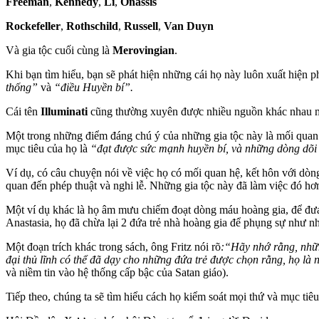
Freeman
,
Kennedy
,
Li
,
Onassis
Rockefeller
,
Rothschild
,
Russell
,
Van Duyn
Và gia tộc cuối cùng là
Merovingian
.
Khi bạn tìm hiểu, bạn sẽ phát hiện những cái họ này luôn xuất hiện p
thống”
và
“điều Huyền bí”.
Cái tên
Illuminati
cũng thường xuyên được nhiều nguồn khác nhau mô t
Một trong những điểm đáng chú ý của những gia tộc này là mối quan h
mục tiêu của họ là
“đạt được sức mạnh huyền bí, và những dòng dõi h
Ví dụ, có câu chuyện nói về việc họ có mối quan hệ, kết hôn với dòn
quan đến phép thuật và nghi lễ. Những gia tộc này đã làm việc đó h
Một ví dụ khác là họ âm mưu chiếm đoạt dòng máu hoàng gia, để đưa 
Anastasia, họ đã chừa lại 2 đứa trẻ nhà hoàng gia để phụng sự như n
Một đoạn trích khác trong sách, ông Fritz nói rõ
:“Hãy nhớ rằng, nhữn
đại thủ lĩnh có thể đã dạy cho những đứa trẻ được chọn rằng, họ là
và niềm tin vào hệ thống cấp bậc của Satan giáo).
Tiếp theo, chúng ta sẽ tìm hiểu cách họ kiểm soát mọi thứ và mục ti