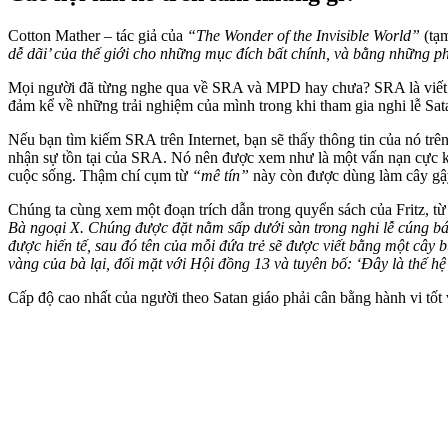
Cotton Mather – tác giả của
“The Wonder of the Invisible World”
(tạ
dễ dãi’ của thế giới cho những mục đích bất chính, và bằng những p
Mọi người đã từng nghe qua về SRA và MPD hay chưa? SRA là viết tắt c
đảm kể về những trải nghiệm của mình trong khi tham gia nghi lễ Sa
Nếu bạn tìm kiếm SRA trên Internet, bạn sẽ thấy thông tin của nó tr
nhận sự tồn tại của SRA. Nó nên được xem như là một vấn nạn cực kỳ 
cuộc sống. Thậm chí cụm từ
“mê tín”
này còn được dùng làm cây gậ
Chúng ta cùng xem một đoạn trích dẫn trong quyển sách của Fritz, t
Bà ngoại X. Chúng được đặt nằm sấp dưới sàn trong nghi lễ cúng bái
được hiến tế, sau đó tên của mỗi đứa trẻ sẽ được viết bằng một cây
vàng của bà lại, đối mặt với Hội đồng 13 và tuyên bố: ‘Đây là thế hệ
Cấp độ cao nhất của người theo Satan giáo phải cân bằng hành vi tốt v