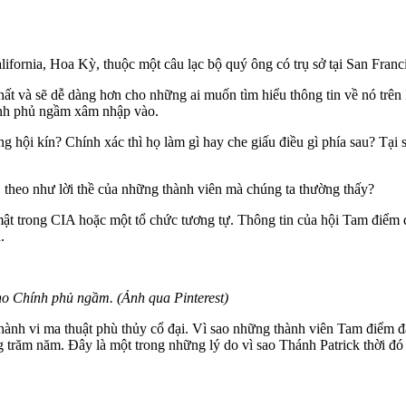
rnia, Hoa Kỳ, thuộc một câu lạc bộ quý ông có trụ sở tại San Francisc
hất và sẽ dễ dàng hơn cho những ai muốn tìm hiểu thông tin về nó trên 
hính phủ ngầm xâm nhập vào.
ng hội kín? Chính xác thì họ làm gì hay che giấu điều gì phía sau? Tạ
hết, theo như lời thề của những thành viên mà chúng ta thường thấy?
ật trong CIA hoặc một tổ chức tương tự. Thông tin của hội Tam điểm đ
n.
ho Chính phủ ngầm. (Ảnh qua Pinterest)
hành vi ma thuật phù thủy cổ đại. Vì sao những thành viên Tam điểm 
àng trăm năm. Đây là một trong những lý do vì sao Thánh Patrick thời đó