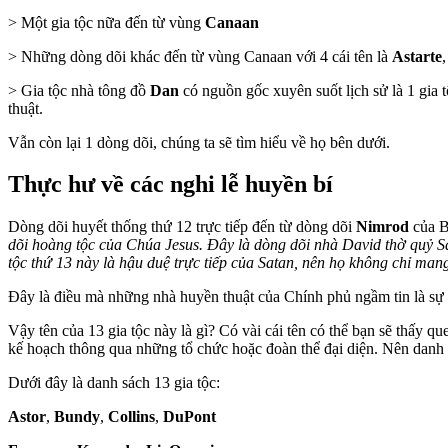
> Một gia tộc nữa đến từ vùng
Canaan
> Những dòng dõi khác đến từ vùng Canaan với 4 cái tên là
Astarte
> Gia tộc nhà tông đồ
Dan
có nguồn gốc xuyên suốt lịch sử là 1 gia 
thuật.
Vẫn còn lại 1 dòng dõi, chúng ta sẽ tìm hiểu về họ bên dưới.
Thực hư về các nghi lễ huyền bí
Dòng dõi huyết thống thứ 12 trực tiếp đến từ dòng dõi
Nimrod
của B
dõi hoàng tộc của Chúa Jesus. Đây là dòng dõi nhà David thờ quỷ Sa
tộc thứ 13 này là hậu duệ trực tiếp của Satan, nên họ không chỉ 
Đây là điều mà những nhà huyền thuật của Chính phủ ngầm tin là sự
Vậy tên của 13 gia tộc này là gì? Có vài cái tên có thể bạn sẽ thấy q
kế hoạch thông qua những tổ chức hoặc đoàn thể đại diện. Nên danh tí
Dưới đây là danh sách 13 gia tộc:
Astor
,
Bundy
,
Collins
,
DuPont