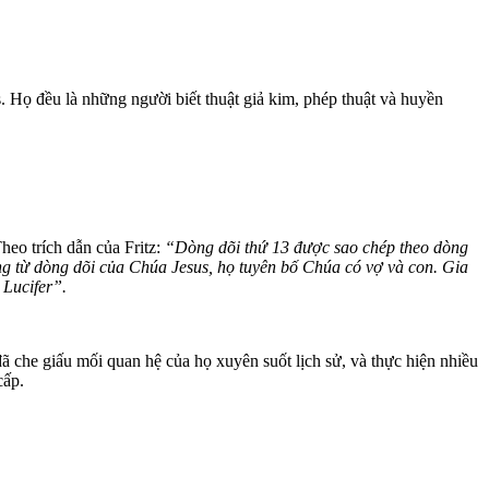
. Họ đều là những người biết thuật giả kim, phép thuật và huyền
heo trích dẫn của Fritz:
“Dòng dõi thứ 13 được sao chép theo dòng
ng từ dòng dõi của Chúa Jesus, họ tuyên bố Chúa có vợ và con. Gia
 Lucifer”.
đã che giấu mối quan hệ của họ xuyên suốt lịch sử, và thực hiện nhiều
 cấp.