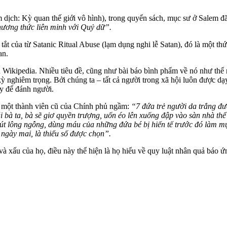
m dịch: Kỳ quan thế giới vô hình), trong quyển sách, mục sư ở Salem đ
hương thức liên minh với Quỷ dữ”.
ủa từ Satanic Ritual Abuse (lạ‌m dụn‌g nghi lễ Satan), đó là một thứ 
tan.
ên Wikipedia. Nhiều tiêu đề, cũng như bài báo bình phẩm về nó như thể
nghiêm trọng. Bởi chúng ta – tất cả người trong xã hội luôn được dạy 
y để đánh người.
ừ một thành viên cũ của Chính phủ ngầm:
“7 đứa trẻ người da trắng đư
 bà ta, bà sẽ giơ quyền trượng, uốn éo lên xuống đập vào sàn nhà thể
 bút lông ngỗng, dùng máu của những đứa bé bị hiến tế trước đó làm m
 ngày mai, là thiểu số được chọn”.
à xấu của họ, điều này thể hiện là họ hiểu về quy luật nhân quả báo ứn