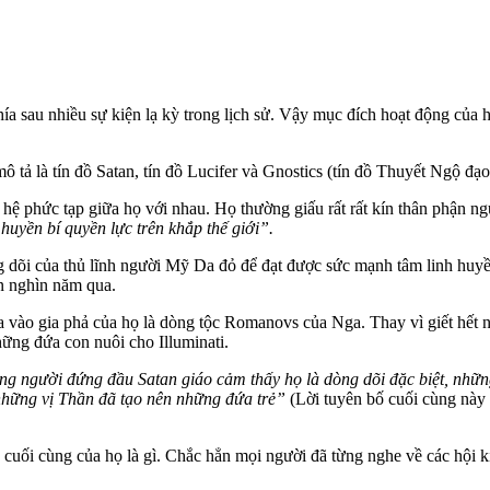
hía sau nhiều sự kiện lạ kỳ trong lịch sử. Vậy mục đích hoạt động của h
ả là tín đồ Satan, tín đồ Lucifer và Gnostics (tín đồ Thuyết Ngộ đạo
ệ phức tạp giữa họ với nhau. Họ thường giấu rất rất kín thân phận ng
uyền bí quyền lực trên khắp thế giới”.
g dõi của thủ lĩnh người Mỹ Da đỏ để đạt được sức mạnh tâm linh huyền 
ơn nghìn năm qua.
vào gia phả của họ là dòng tộc Romanovs của Nga. Thay vì giết hết nh
hững đứa con nuôi cho Illuminati.
g người đứng đầu Satan giáo cảm thấy họ là dòng dõi đặc biệt, nhữ
 những vị Thần đã tạo nên những đứa trẻ”
(Lời tuyên bố cuối cùng này 
êu cuối cùng của họ là gì. Chắc hẳn mọi người đã từng nghe về các hội