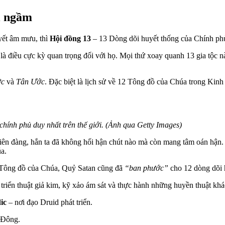
ới ngầm
uyết âm mưu, thì
Hội đồng 13
– 13 Dòng dõi huyết thống của Chính p
 là điều cực kỳ quan trọng đối với họ. Mọi thứ xoay quanh 13 gia tộc 
ớc
và
Tân Ước
. Đặc biệt là lịch sử về 12 Tông đồ của Chúa trong Kin
ính phủ duy nhất trên thế giới. (Ảnh qua Getty Images)
thiên đàng, hắn ta đã không hối hận chút nào mà còn mang tâm oán hậ
úa.
12 Tông đồ của Chúa, Quỷ Satan cũng đã
“ban phước”
cho 12 dòng dõi
 triển thuật giả kim, kỹ xảo ám sát và thực hành những huyền thuật kh
ic
– nơi đạo Druid phát triển.
g Đông.