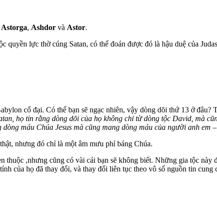
,
Astorga
,
Ashdor
và
Astor
.
tộc quyền lực thờ cúng Satan, có thể đoán được đó là hậu duệ của Judas
abylon cổ đại. Có thể bạn sẽ ngạc nhiên, vậy dòng dõi thứ 13 ở đâu? T
tan, họ tin rằng dòng dõi của họ không chỉ từ dòng tộc David, mà cũ
mang dòng máu Chúa Jesus mà cũng mang dòng máu của người anh em –
 thật, nhưng đó chỉ là một âm mưu phỉ báng Chúa.
uen thuộc ,nhưng cũng có vài cái bạn sẽ không biết. Những gia tộc này 
nh của họ đã thay đổi, và thay đổi liên tục theo vô số nguồn tin cung