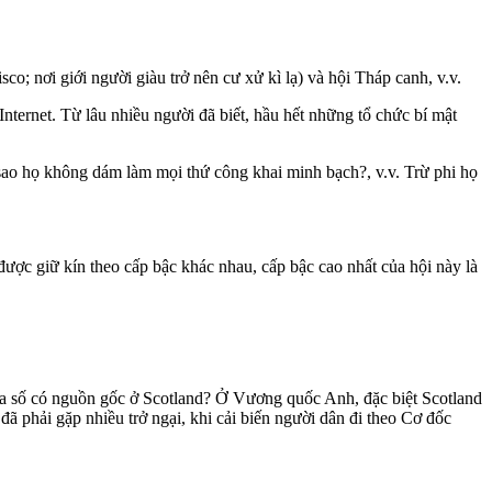
o; nơi giới người giàu trở nên cư xử kì lạ) và hội Tháp canh, v.v.
Internet. Từ lâu nhiều người đã biết, hầu hết những tổ chức bí mật
i sao họ không dám làm mọi thứ công khai minh bạch?, v.v. Trừ phi họ
ược giữ kín theo cấp bậc khác nhau, cấp bậc cao nhất của hội này là
đa số có nguồn gốc ở Scotland? Ở Vương quốc Anh, đặc biệt Scotland
 đã phải gặp nhiều trở ngại, khi cải biến người dân đi theo Cơ đốc