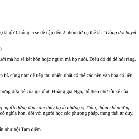
ọ là gì? Chúng ta sẽ đề cập đến 2 nhóm từ cụ thể là:
“Dòng dõi huyết
)
ười mà họ sẽ kết hôn hoặc người mà họ nuôi. Điều đó đủ để nói rằng,
bí, cũng như để tiếp thu nhiều nhất có thể các nền văn hóa có liên
ững đứa trẻ của gia đình Hoàng gia Nga, thì theo như lời kể của
ng người đứng đầu cảm thấy họ là những vị Thần, thậm chí những
có nghĩa hơn, đối với người học các phương pháp, trạng thái tư duy,
 kín như hội Tam điểm