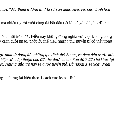
ã nói:
“Ma thuật đường như là sự vận dụng khéo léo các ‘Linh hồn
mà nhiều người cuối cùng đã bắt đầu tiết lộ, và gần đây họ đã can
 nó là một trò cười. Điều này không đồng nghĩa với việc không công
cách cười nhạo, phớt lờ, chế giễu những thứ huyền bí có thật trong
ợc mua từ dòng dõi những gia đình thờ Satan, và đem đến trước mặt
 hiện sự chấp thuận cho đứa bé được chọn. Sau đó 7 đứa bé khác lại
ực. Những đứa trẻ này sẽ được tuyên thệ. Bà ngoại X sẽ xoay Ngai
g – nhưng lại hiểu theo 1 cách cực kỳ sai lệch.