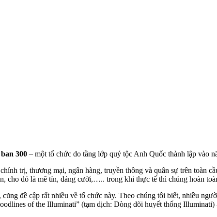
 ban 300
– một tổ chức do tầng lớp quý tộc Anh Quốc thành lập vào nă
chính trị, thương mại, ngân hàng, truyền thông và quân sự trên toàn c
cho đó là mê tín, đáng cười,….. trong khi thực tế thì chúng hoàn toàn
cũng đề cập rất nhiều về tổ chức này. Theo chúng tôi biết, nhiều ngư
dlines of the Illuminati” (tạm dịch: Dòng dõi huyết thống Illuminati) –