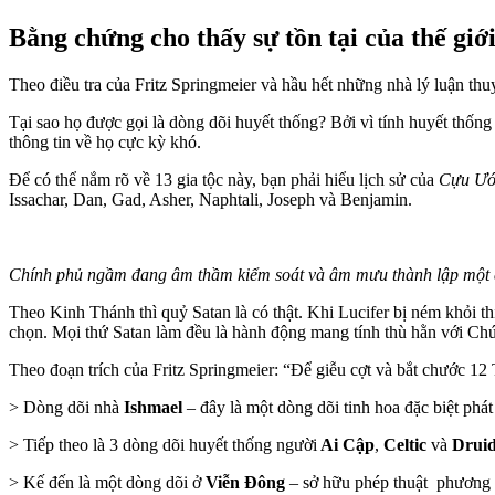
Bằng chứng cho thấy sự tồn tại của thế gi
Theo điều tra của Fritz Springmeier và hầu hết những nhà lý luận th
Tại sao họ được gọi là dòng dõi huyết thống? Bởi vì tính huyết thống
thông tin về họ cực kỳ khó.
Để có thể nắm rõ về 13 gia tộc này, bạn phải hiểu lịch sử của
Cựu Ư
Issachar, Dan, Gad, Asher, Naphtali, Joseph và Benjamin.
Chính phủ ngầm đang âm thầm kiểm soát và âm mưu thành lập một ch
Theo Kinh Thánh thì quỷ Satan là có thật. Khi Lucifer bị ném khỏi 
chọn. Mọi thứ Satan làm đều là hành động mang tính thù hằn với Ch
Theo đoạn trích của Fritz Springmeier: “Để giễu cợt và bắt chước 
> Dòng dõi nhà
Ishmael
– đây là một dòng dõi tinh hoa đặc biệt phát
> Tiếp theo là 3 dòng dõi huyết thống người
Ai Cập
,
Celtic
và
Druid
> Kế đến là một dòng dõi ở
Viễn Đông
– sở hữu phép thuật phươn