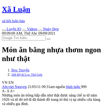
Xã Luận
xã hội luận bàn
Luyện IQ
Videos
Ngày Đẹp
09:09:09 AM, Thứ Abc 09/09/2021
Món ăn bằng nhựa thơm ngon
như thật
Đọc Truyện
360 Độ Kỉ Lục Thế Giới
VN
EN
Abcviet Nguyen
21/05/11 09:31am
nguồn
bình luận
999
A-
A
A+
Những món ăn trông hấp dẫn như thật được sáng chế ra từ năm
1926 và từ đó trở đi đã thành đồ trang trí thú vị tại nhiều cửa hàng
và nhiều gia đình.