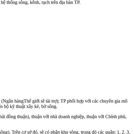
hệ thống sông, kênh, rạch trên địa bàn TP.
(Ngân hàngThế giới sẽ tài trợ); TP phối hợp với các chuyên gia mô
n bộ kỹ thuật xây kè, bờ sông.
hải đồng thuận), thuận với nhà doanh nghiệp, thuận với Chính phủ,
ng). Trên cơ sở đó, sẽ có phân khu sông, trong đó các quận: 1, 2, 3,