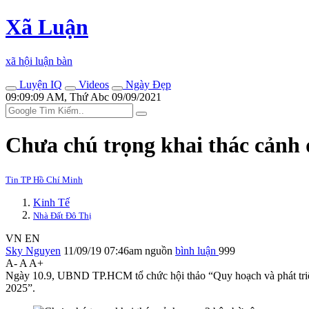
Xã Luận
xã hội luận bàn
Luyện IQ
Videos
Ngày Đẹp
09:09:09 AM, Thứ Abc 09/09/2021
Chưa chú trọng khai thác cảnh 
Tin TP Hồ Chí Minh
Kinh Tế
Nhà Đất Đô Thị
VN
EN
Sky Nguyen
11/09/19 07:46am
nguồn
bình luận
999
A-
A
A+
Ngày 10.9, UBND TP.HCM tổ chức hội thảo “Quy hoạch và phát triển 
2025”.