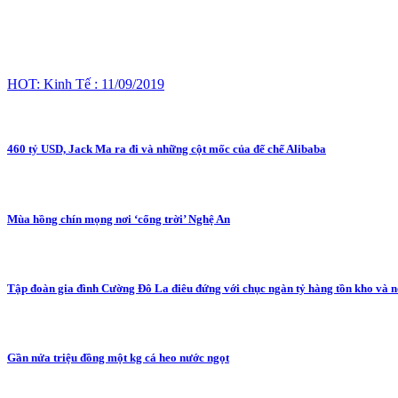
HOT: Kinh Tế : 11/09/2019
460 tỷ USD, Jack Ma ra đi và những cột mốc của đế chế Alibaba
Mùa hồng chín mọng nơi ‘cổng trời’ Nghệ An
Tập đoàn gia đình Cường Đô La điêu đứng với chục ngàn tỷ hàng tồn kho và 
Gần nửa triệu đồng một kg cá heo nước ngọt