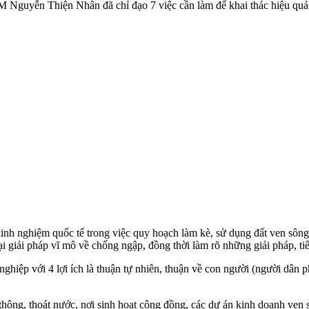
M Nguyễn Thiện Nhân đã chỉ đạo 7 việc cần làm để khai thác hiệu quả 
nh nghiệm quốc tế trong việc quy hoạch làm kè, sử dụng đất ven sông 
i giải pháp vĩ mô về chống ngập, đồng thời làm rõ những giải pháp, tiế
hiệp với 4 lợi ích là thuận tự nhiên, thuận về con người (người dân p
ông, thoát nước, nơi sinh hoạt cộng đồng, các dự án kinh doanh ven sô