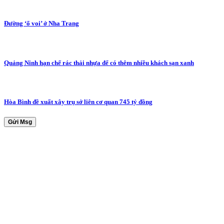
Đường ‘ổ voi’ ở Nha Trang
Quảng Ninh hạn chế rác thải nhựa để có thêm nhiều khách sạn xanh
Hòa Bình đề xuất xây trụ sở liên cơ quan 745 tỷ đồng
Gửi Msg