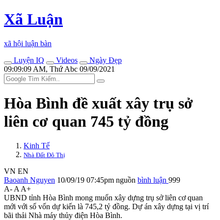
Xã Luận
xã hội luận bàn
Luyện IQ
Videos
Ngày Đẹp
09:09:09 AM, Thứ Abc 09/09/2021
Hòa Bình đề xuất xây trụ sở
liên cơ quan 745 tỷ đồng
Kinh Tế
Nhà Đất Đô Thị
VN
EN
Baoanh Nguyen
10/09/19 07:45pm
nguồn
bình luận
999
A-
A
A+
UBND tỉnh Hòa Bình mong muốn xây dựng trụ sở liên cơ quan
mới với số vốn dự kiến là 745,2 tỷ đồng. Dự án xây dựng tại vị trí
bãi thải Nhà máy thủy điện Hòa Bình.