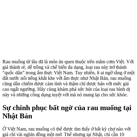
Rau muống từ lâu đã là món ăn quen thuộc trên mâm cơm Việt. Với
giá thành rẻ, dễ trồng và chế biến đa dạng, loại rau này trở thành
“quốc dân” trong ẩm thực Việt Nam. Tuy nhiên, ít ai ngờ rằng ở một
đất nước nổi tiếng khắt khe với ẩm thực như Nhật Bản, rau muống
cũng dần chiếm được cảm tình và thậm chí được bán với mức giá
cao ngất ngưởng. Hãy cùng khám phá sức hút của loại rau bình dị
này và những công dụng tuyệt vời mà nó mang lại cho sức khỏe.
Sự chinh phục bất ngờ của rau muống tại
Nhật Bản
Ở Việt Nam, rau muống có thể được tìm thấy ở bất kỳ chợ nào với
giá chỉ vài nghìn đồng một mớ. Thế nhưng tại Nhật, chỉ cần 10