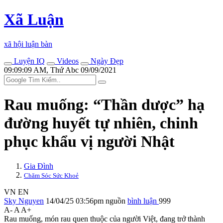
Xã Luận
xã hội luận bàn
Luyện IQ
Videos
Ngày Đẹp
09:09:09 AM, Thứ Abc 09/09/2021
Rau muống: “Thần dược” hạ
đường huyết tự nhiên, chinh
phục khẩu vị người Nhật
Gia Đình
Chăm Sóc Sức Khoẻ
VN
EN
Sky Nguyen
14/04/25 03:56pm
nguồn
bình luận
999
A-
A
A+
Rau muống, món rau quen thuộc của người Việt, đang trở thành