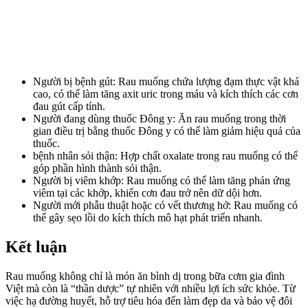
Người bị bệnh gút: Rau muống chứa lượng đạm thực vật khá
cao, có thể làm tăng axit uric trong máu và kíc‌h thí‌ch các cơn
đau gút cấp tính.
Người đang dùng thuốc Đông y: Ăn rau muống trong thời
gian điều trị bằng thuốc Đông y có thể làm giảm hiệu quả của
thuốc.
bệnh nhân sỏi thận: Hợp chất oxalate trong rau muống có thể
góp phần hình thành sỏi thận.
Người bị viêm khớp: Rau muống có thể làm tăng phản ứng
viêm tại các khớp, khiến cơn đau trở nên dữ dội hơn.
Người mới phẫu thuật hoặc có vết thương hở: Rau muống có
thể gây sẹo lồi do kíc‌h thí‌ch mô hạt phát triển nhanh.
Kết luận
Rau muống không chỉ là món ăn bình dị trong bữa cơm gia đình
Việt mà còn là “thần dược” tự nhiên với nhiều lợi ích sức khỏe. Từ
việc hạ đường huyết, hỗ trợ tiêu hóa đến làm đẹp da và bảo vệ đôi