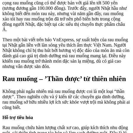
cọng rau muống cũng có thể được bán với giá lên tới 500 yên
(tương đương gần 100.000 đồng). Trước đây, người Nhật hầu như
không biết đến món rau này, nhưng vài năm gần đây, rau muống
xào tỏi hay rau muống trộn đã trở nên phổ biến hơn trong cộng
đồng người Nhật, đặc biệt tại các siêu thị chuyên thực phẩm châu
Á.
Theo một bài viết trên báo VnExpress, sự xuất hiện của rau muống
tại Nhật gắn liền với làn sóng yêu thích ẩm thực Việt Nam. Người
Nhật không chỉ bị thu hút bởi hương vị độc đáo của món ăn mà còn
đánh giá cao giá trị dinh dưỡng mà rau muống mang lại. Điều này
khiến rau muống trở thành món đặc sản lạ miệng, dù có giá cao
nhưng vẫn được săn đón.
Rau muống – ’Thần dược’ từ thiên nhiên
Không phải ngẫu nhiên mà rau muống được coi là một loại “thần
dược”. Theo nghiên cứu và ý kiến từ các chuyên gia dinh dưỡng,
rau muống sở hữu nhiều lợi ích sức khỏe vượt trội mà không phải ai
cũng biết.
Hỗ trợ tiêu hóa
Rau muống chứa hàm lượng chất xơ cao, giúp kíc‌h thí‌ch nhu động
ruột, cải thiện tình trạng táo bón và làm sạch đường ruột. Đây là lý