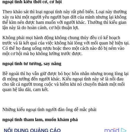
ngoại tình kiểu thời cơ, cơ hội
Theo khảo sát thì loại ngoại tình này rất phổ biến. Loại này thường
xảy ra khi một người yêu người bạn đời của mình nhưng lại không
thể kìm nén được ham muốn với người khác. Thường thì kiểu gian
lận này là do hoàn cảnh, cơ hội thuận lợi.
Không phải mọi hành động không chung thủy đều có kế hoạch
trước và là kết quả của việc không hài lòng với mối quan hệ hiện tại.
Có thể họ đang uống rượu hoặc theo một cách nào đó bị ném vào
một cơ hội mà họ không lường trước được.
ngoại tình tư tưởng, say nắng
Bề ngoài thì họ vẫn giữ được bỏ bọc hôn nhân nhưng trong lòng lại
đi mộng tưởng đến người khác. Kiểu ngoại tình này sẽ là nỗi đau
cho tất cả người trong cuộc và hiếm khi nó chuyển thành một mối
quan hệ lâu dài, cam kết.
Những kiểu ngoại tình người đàn ông dễ mắc phải
ngoại tình tham lam, muốn khám phá