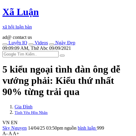
Xã Luận
xã hội luận bàn
ad@ contact us
Luyện IQ
Videos
Ngày Đẹp
09:09:09 AM, Thứ Abc 09/09/2021
5 kiểu ngoại tình đàn ông dễ
vướng phải: Kiểu thứ nhất
90% từng trải qua
Gia Đình
Tình Yêu Hôn Nhân
VN
EN
Sky Nguyen
14/04/25 03:50pm
nguồn
bình luận
999
A-
A
A+