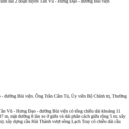
vành đai 2 đoạn tuyến Tân Vũ - Hưng Đạo - đường Bùi viện
 - đường Bùi viện. Ông Trần Cẩm Tú, Ủy viên Bộ Chính trị, Thường
ân Vũ - Hưng Đạo - đường Bùi viện có tổng chiều dài khoảng 11
 m, mặt đường 8 làn xe ở giữa và dải phân cách giữa rộng 5 m; xây
m); xây dựng cầu Hải Thành vượt sông Lạch Tray có chiều dài cầu