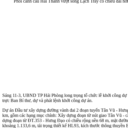
Phối cảnh cầu Hải Thành vượt sông Lạch Tray có chiều dài h
Sáng 11-3, UBND TP Hải Phòng long trọng tổ chức lễ khởi công dự
trực Ban Bí thư, dự và phát lệnh khởi công dự án.
Dự án Đầu tư xây dựng đường vành đai 2 đoạn tuyến Tân Vũ - Hưng 
km, gồm các hạng mục chính: Xây dựng đoạn từ nút giao Tân Vũ - cầ
dựng đoạn từ ĐT.353 - Hưng Đạo có chiều rộng nền 68 m, mặt đường 
khoảng 1.133,6 m, tải trọng thiết kế HL93, kích thước thông thuyền