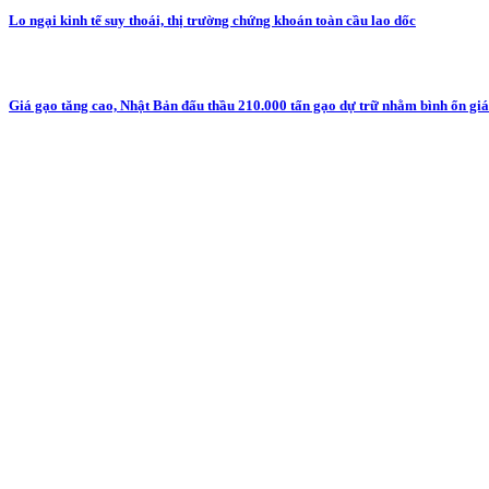
Lo ngại kinh tế suy thoái, thị trường chứng khoán toàn cầu lao dốc
Giá gạo tăng cao, Nhật Bản đấu thầu 210.000 tấn gạo dự trữ nhằm bình ổn giá