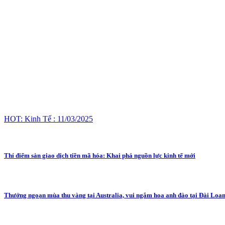
HOT: Kinh Tế : 11/03/2025
Thí điểm sàn giao dịch tiền mã hóa: Khai phá nguồn lực kinh tế mới
Thưởng ngoạn mùa thu vàng tại Australia, vui ngắm hoa anh đào tại Đài Loan