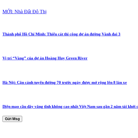
MỚI: Nhà Đất Đô Thị
Thành phố Hồ Chí Minh: Thiếu cát thi công dự án đường Vành đai 3
Vị trí “Vàng” của dự án Hoàng Huy Green River
Hà Nội: Cận cảnh tuyến đường 70 trước ngày được mở rộng lên 8 làn xe
Diện mạo cầu dây văng tĩnh không cao nhất Việt Nam sau gần 2 năm tái khởi 
Gửi Msg