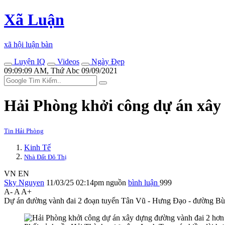
Xã Luận
xã hội luận bàn
Luyện IQ
Videos
Ngày Đẹp
09:09:09 AM, Thứ Abc 09/09/2021
Hải Phòng khởi công dự án xây 
Tin Hải Phòng
Kinh Tế
Nhà Đất Đô Thị
VN
EN
Sky Nguyen
11/03/25 02:14pm
nguồn
bình luận
999
A-
A
A+
Dự án đường vành đai 2 đoạn tuyến Tân Vũ - Hưng Đạo - đường Bùi