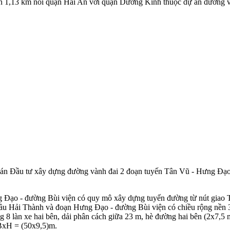
ơn 1,13 km nối quận Hải An với quận Dương Kinh thuộc dự án đường 
 án Đầu tư xây dựng đường vành đai 2 đoạn tuyến Tân Vũ - Hưng Đạo
Đạo - đường Bùi viện có quy mô xây dựng tuyến đường từ nút giao T
u Hải Thành và đoạn Hưng Đạo - đường Bùi viện có chiều rộng nền 37
8 làn xe hai bên, dải phân cách giữa 23 m, hè đường hai bên (2x7,5 
 BxH = (50x9,5)m.