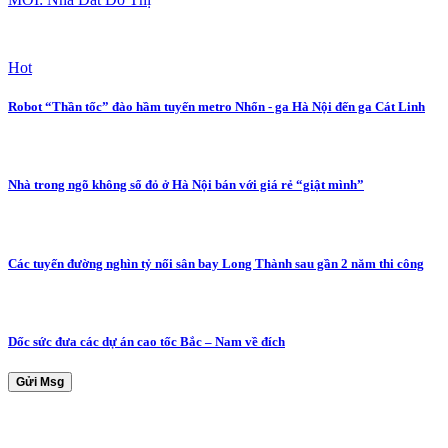
Hot
Robot “Thần tốc” đào hầm tuyến metro Nhổn - ga Hà Nội đến ga Cát Linh
Nhà trong ngõ không sổ đỏ ở Hà Nội bán với giá rẻ “giật mình”
Các tuyến đường nghìn tỷ nối sân bay Long Thành sau gần 2 năm thi công
Dốc sức đưa các dự án cao tốc Bắc – Nam về đích
Gửi Msg