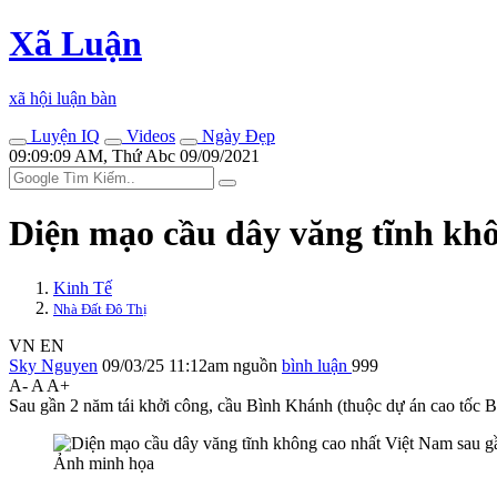
Xã Luận
xã hội luận bàn
Luyện IQ
Videos
Ngày Đẹp
09:09:09 AM, Thứ Abc 09/09/2021
Diện mạo cầu dây văng tĩnh khô
Kinh Tế
Nhà Đất Đô Thị
VN
EN
Sky Nguyen
09/03/25 11:12am
nguồn
bình luận
999
A-
A
A+
Sau gần 2 năm tái khởi công, cầu Bình Khánh (thuộc dự án cao tốc 
Ảnh minh họa