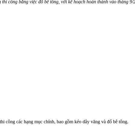
 thi công bằng việc đổ bê tông, với kế hoạch hoàn thành vào tháng 9/
hi công các hạng mục chính, bao gồm kéo dây văng và đổ bê tông.