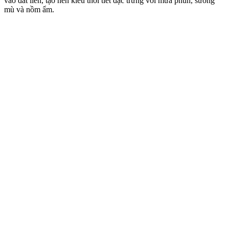
vào đất liền, tạo nên kiểu thời tiết đặc trưng với mưa phùn, sương
mù và nồm ẩm.