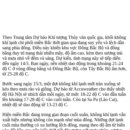
Theo Trung tâm Dự báo Khí tượng Thủy văn quốc gia, khối không
khí lạnh chi phối miền Bắc thời gian qua đang suy yếu và lệch dần
sang phía đông. Điều này khiến khu vực Đông Bắc Bộ và đồng
bằng duy trì trạng thái nhiều mây, độ ẩm cao, kèm theo sương mù
và mưa nhỏ về đêm và sáng. Dự kiến, tình trạng này sẽ tiếp diễn
đến ngày 14/3. Ban ngày, nền nhiệt dao động trong khoảng 21-24
độ C ở vùng đồng bằng và Đông Bắc Bộ, còn Tây Bắc Bộ ấm hơn,
từ 25-28 độ C.
Bước sang ngày 15/3, một đợt không khí lạnh mới tràn xuống sẽ
kéo theo mưa rào và giông. Dự báo từ Accuweather cho thấy nhiệt
độ Hà Nội sẽ nhích dần mỗi ngày, từ mức 18-22 độ C vào đầu tuần
lên khoảng 17-28 độ C vào cuối tuần. Còn tại Sa Pa (Lào Cai),
nhiệt độ sẽ dao động từ 13-23 độ C.
Hiện miền Bắc đang trong giai đoạn cuối xuân, không khí lạnh vẫn
xuất hiện nhưng không còn mạnh như mùa đông. Những đợt lạnh
cuối mùa thường có xu hướng lệch đông, mang theo độ ẩm từ biển