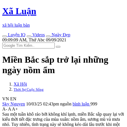
Xã Luận
xã hội luận bàn
Luyện IQ
Videos
Ngày Đẹp
09:09:09 AM, Thứ Abc 09/09/2021
Miền Bắc sắp trở lại những
ngày nồm ẩm
Xã Hội
Thời Sự Cuộc Sống
VN
EN
Sky Nguyen
10/03/25 02:43pm
nguồn
bình luận
999
A-
A
A+
Sau một tuần khô ráo bởi không khí lạnh, miền Bắc sắp quay lại với
kiểu thời tiết đặc trưng của mùa xuân: nồm ẩm, sương mù và mưa
nhỏ. Tuy nhiên, tình trạng này sẽ không kéo dài lâu trước khi một