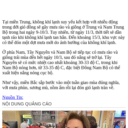
Tại miền Trung, không khí lạnh suy yếu kết hợp với nhiễu động
trong đới gió đông sẽ gây mưa rào và giông ở Trung và Nam Trung
Bộ trong hai ngày 9-10/3. Tuy nhiên, từ ngày 11/3, thời tiết sẽ dần
tạnh ráo khi không khí lạnh tan hẳn. Đến khoảng 15/3, khu vực này
có thể đón một đợt mưa mới do ảnh hưởng của không khí lạnh.
Ở phía Nam, Tây Nguyên và Nam Bộ sẽ tiếp tục có mưa rào và
giông trái mùa đến hết ngày 10/3, sau đó nắng sẽ trở lại. Tây
Nguyên sẽ có mức nhiệt cao nhất khoảng 30-33 độ C, trong khi
Nam Bộ nóng hơn, từ 33-35 độ C, đặc biệt Đông Nam Bộ có thể
xuất hiện nắng nóng cục bộ.
Như vậy, miền Bắc sắp bước vào một tuần giao mùa đúng nghĩa,
với mưa phùn, sương mù, nồm ẩm rồi lại đón gió lạnh tràn về.
Nguồn Tin: