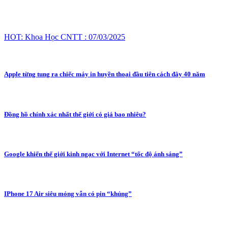
HOT: Khoa Học CNTT : 07/03/2025
Apple từng tung ra chiếc máy in huyền thoại đầu tiên cách đây 40 năm
Đồng hồ chính xác nhất thế giới có giá bao nhiêu?
Google khiến thế giới kinh ngạc với Internet “tốc độ ánh sáng”
IPhone 17 Air siêu mỏng vẫn có pin “khủng”