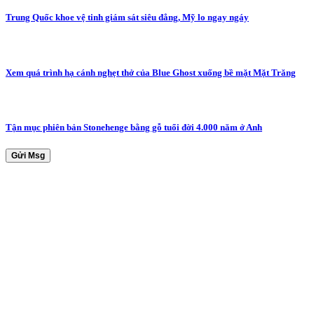
Trung Quốc khoe vệ tinh giám sát siêu đẳng, Mỹ lo ngay ngáy
Xem quá trình hạ cánh nghẹt thở của Blue Ghost xuống bề mặt Mặt Trăng
Tận mục phiên bản Stonehenge bằng gỗ tuổi đời 4.000 năm ở Anh
Gửi Msg