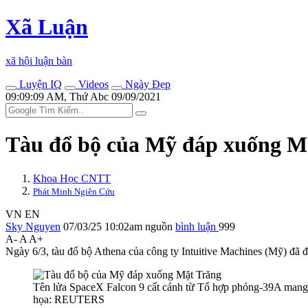
Xã Luận
xã hội luận bàn
Luyện IQ
Videos
Ngày Đẹp
09:09:09 AM, Thứ Abc 09/09/2021
Tàu đổ bộ của Mỹ đáp xuống M
Khoa Học CNTT
Phát Minh Ngiên Cứu
VN
EN
Sky Nguyen
07/03/25 10:02am
nguồn
bình luận
999
A-
A
A+
Ngày 6/3, tàu đổ bộ Athena của công ty Intuitive Machines (Mỹ) đã 
Tên lửa SpaceX Falcon 9 cất cánh từ Tổ hợp phóng-39A mang 
họa: REUTERS