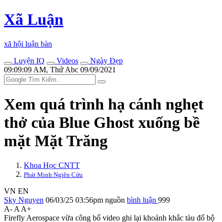
Xã Luận
xã hội luận bàn
Luyện IQ
Videos
Ngày Đẹp
09:09:09 AM, Thứ Abc 09/09/2021
Xem quá trình hạ cánh nghẹt
thở của Blue Ghost xuống bề
mặt Mặt Trăng
Khoa Học CNTT
Phát Minh Ngiên Cứu
VN
EN
Sky Nguyen
06/03/25 03:56pm
nguồn
bình luận
999
A-
A
A+
Firefly Aerospace vừa công bố video ghi lại khoảnh khắc tàu đổ bộ