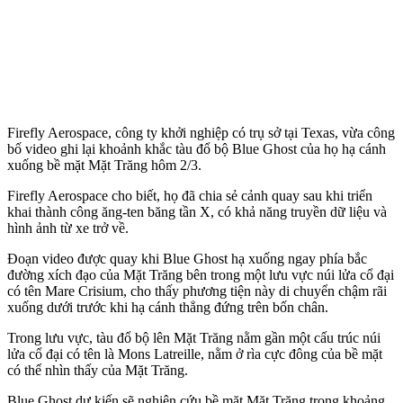
Firefly Aerospace, công ty khởi nghiệp có trụ sở tại Texas, vừa công
bố video ghi lại khoảnh khắc tàu đổ bộ Blue Ghost của họ hạ cánh
xuống bề mặt Mặt Trăng hôm 2/3.
Firefly Aerospace cho biết, họ đã chia sẻ cảnh quay sau khi triển
khai thành công ăng-ten băng tần X, có khả năng truyền dữ liệu và
hình ảnh từ xe trở về.
Đoạn video được quay khi Blue Ghost hạ xuống ngay phía bắc
đường xích đạo của Mặt Trăng bên trong một lưu vực núi lửa cổ đại
có tên Mare Crisium, cho thấy phương tiện này di chuyển chậm rãi
xuống dưới trước khi hạ cánh thẳng đứng trên bốn chân.
Trong lưu vực, tàu đổ bộ lên Mặt Trăng nằm gần một cấu trúc núi
lửa cổ đại có tên là Mons Latreille, nằm ở rìa cực đông của bề mặt
có thể nhìn thấy của Mặt Trăng.
Blue Ghost dự kiến sẽ nghiên cứu bề mặt Mặt Trăng trong khoảng