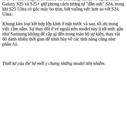
Galaxy S25 và S25+ giữ phong cách tương tự "đàn anh" S24, trong
khi S25 Ultra có góc máy bo tròn, bớt vuông vức hơn so với S24
Ultra.
Khung kim loại kết hợp lớp kính ở mặt trước và sau, tối ưu trong
việc cầm nắm. Sự thay đổi ở vẻ ngoài trên model này ít tới mức gần
như Samsung không đề cập gì đến trong toàn bộ sự kiện, thay vài
đó dành nhiều thời gian để trình bày về các tính năng cũng như
phần AI.
Thiết kế của thế hệ mới y chang những model tiền nhiệm.