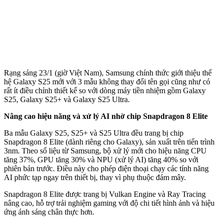
Rạng sáng 23/1 (giờ Việt Nam), Samsung chính thức giới thiệu thế
hệ Galaxy S25 mới với 3 mẫu không thay đổi tên gọi cũng như có
rất ít điều chỉnh thiết kế so với dòng máy tiền nhiệm gồm Galaxy
S25, Galaxy S25+ và Galaxy S25 Ultra.
Nâng cao hiệu năng và xử lý AI nhờ chip Snapdragon 8 Elite
Ba mẫu Galaxy S25, S25+ và S25 Ultra đều trang bị chip
Snapdragon 8 Elite (dành riêng cho Galaxy), sản xuất trên tiến trình
3nm. Theo số liệu từ Samsung, bộ xử lý mới cho hiệu năng CPU
tăng 37%, GPU tăng 30% và NPU (xử lý AI) tăng 40% so với
phiên bản trước. Điều này cho phép điện thoại chạy các tính năng
AI phức tạp ngay trên thiết bị, thay vì phụ thuộc đám mây.
Snapdragon 8 Elite được trang bị Vulkan Engine và Ray Tracing
nâng cao, hỗ trợ trải nghiệm gaming với độ chi tiết hình ảnh và hiệu
ứng ánh sáng chân thực hơn.