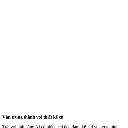
Vẫn trung thành với thiết kế cũ
Trái với tính năng AI có nhiều cải tiến đáng kể, thì về ngoại hình,