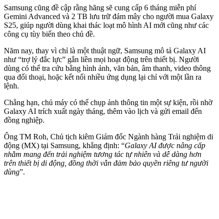
Samsung cũng đề cập rằng hãng sẽ cung cấp 6 tháng miễn phí
Gemini Advanced và 2 TB lưu trữ đám mây cho người mua Galaxy
S25, giúp người dùng khai thác loạt mô hình AI mới cũng như các
công cụ tùy biến theo chủ đề.
Năm nay, thay vì chỉ là một thuật ngữ, Samsung mô tả Galaxy AI
như “trợ lý đắc lực” gắn liền mọi hoạt động trên thiết bị. Người
dùng có thể tra cứu bằng hình ảnh, văn bản, âm thanh, video thông
qua đối thoại, hoặc kết nối nhiều ứng dụng lại chỉ với một lần ra
lệnh.
Chẳng hạn, chủ máy có thể chụp ảnh thông tin một sự kiện, rồi nhờ
Galaxy AI trích xuất ngày tháng, thêm vào lịch và gửi email đến
đồng nghiệp.
Ông TM Roh, Chủ tịch kiêm Giám đốc Ngành hàng Trải nghiệm di
động (MX) tại Samsung, khẳng định: “
Galaxy AI được nâng cấp
nhằm mang đến trải nghiệm tương tác tự nhiên và dễ dàng hơn
trên thiết bị di động, đồng thời vẫn đảm bảo quyền riêng tư người
dùng
”.