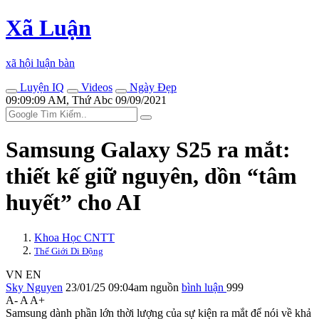
Xã Luận
xã hội luận bàn
Luyện IQ
Videos
Ngày Đẹp
09:09:09 AM, Thứ Abc 09/09/2021
Samsung Galaxy S25 ra mắt:
thiết kế giữ nguyên, dồn “tâm
huyết” cho AI
Khoa Học CNTT
Thế Giới Di Động
VN
EN
Sky Nguyen
23/01/25 09:04am
nguồn
bình luận
999
A-
A
A+
Samsung dành phần lớn thời lượng của sự kiện ra mắt để nói về khả