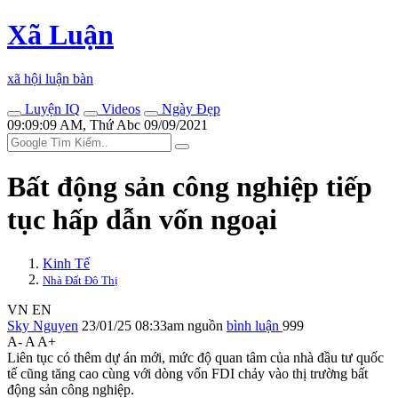
Xã Luận
xã hội luận bàn
Luyện IQ
Videos
Ngày Đẹp
09:09:09 AM, Thứ Abc 09/09/2021
Bất động sản công nghiệp tiếp
tục hấp dẫn vốn ngoại
Kinh Tế
Nhà Đất Đô Thị
VN
EN
Sky Nguyen
23/01/25 08:33am
nguồn
bình luận
999
A-
A
A+
Liên tục có thêm dự án mới, mức độ quan tâm của nhà đầu tư quốc
tế cũng tăng cao cùng với dòng vốn FDI chảy vào thị trường bất
động sản công nghiệp.