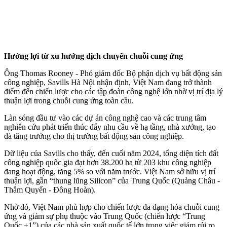
Hưởng lợi từ xu hướng dịch chuyển chuỗi cung ứng
Ông Thomas Rooney - Phó giám đốc Bộ phận dịch vụ bất động sản
công nghiệp, Savills Hà Nội nhận định, Việt Nam đang trở thành
điểm đến chiến lược cho các tập đoàn công nghệ lớn nhờ vị trí địa lý
thuận lợi trong chuỗi cung ứng toàn cầu.
Làn sóng đầu tư vào các dự án công nghệ cao và các trung tâm
nghiên cứu phát triển thúc đẩy nhu cầu về hạ tầng, nhà xưởng, tạo
đà tăng trưởng cho thị trường bất động sản công nghiệp.
Dữ liệu của Savills cho thấy, đến cuối năm 2024, tổng diện tích đất
công nghiệp quốc gia đạt hơn 38.200 ha từ 203 khu công nghiệp
đang hoạt động, tăng 5% so với năm trước. Việt Nam sở hữu vị trí
thuận lợi, gần “thung lũng Silicon” của Trung Quốc (Quảng Châu -
Thâm Quyến - Đông Hoàn).
Nhờ đó, Việt Nam phù hợp cho chiến lược đa dạng hóa chuỗi cung
ứng và giảm sự phụ thuộc vào Trung Quốc (chiến lược “Trung
Quốc +1”) của các nhà sản xuất quốc tế lớn trong việc giảm rủi ro