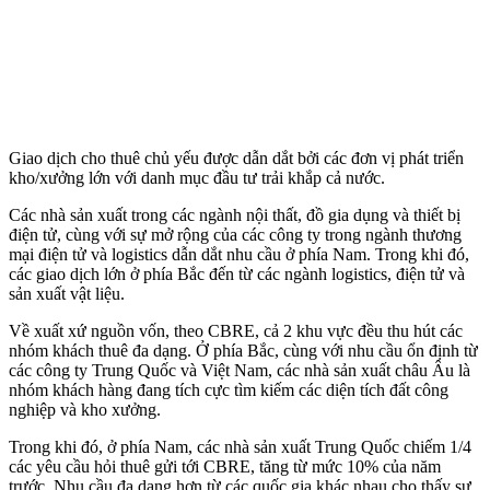
Giao dịch cho thuê chủ yếu được dẫn dắt bởi các đơn vị phát triển
kho/xưởng lớn với danh mục đầu tư trải khắp cả nước.
Các nhà sản xuất trong các ngành nội thất, đồ gia dụng và thiết bị
điện tử, cùng với sự mở rộng của các công ty trong ngành thương
mại điện tử và logistics dẫn dắt nhu cầu ở phía Nam. Trong khi đó,
các giao dịch lớn ở phía Bắc đến từ các ngành logistics, điện tử và
sản xuất vật liệu.
Về xuất xứ nguồn vốn, theo CBRE, cả 2 khu vực đều thu hút các
nhóm khách thuê đa dạng. Ở phía Bắc, cùng với nhu cầu ổn định từ
các công ty Trung Quốc và Việt Nam, các nhà sản xuất châu Âu là
nhóm khách hàng đang tích cực tìm kiếm các diện tích đất công
nghiệp và kho xưởng.
Trong khi đó, ở phía Nam, các nhà sản xuất Trung Quốc chiếm 1/4
các yêu cầu hỏi thuê gửi tới CBRE, tăng từ mức 10% của năm
trước. Nhu cầu đa dạng hơn từ các quốc gia khác nhau cho thấy sự