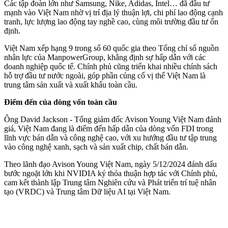
Các tập đoàn lớn như Samsung, Nike, Adidas, Intel… đã đầu tư
mạnh vào Việt Nam nhờ vị trí địa lý thuận lợi, chi phí lao động cạnh
tranh, lực lượng lao động tay nghề cao, cùng môi trường đầu tư ổn
định.
Việt Nam xếp hạng 9 trong số 60 quốc gia theo Tổng chỉ số nguồn
nhân lực của ManpowerGroup, khẳng định sự hấp dẫn với các
doanh nghiệp quốc tế. Chính phủ cũng triển khai nhiều chính sách
hỗ trợ đầu tư nước ngoài, góp phần củng cố vị thế Việt Nam là
trung tâm sản xuất và xuất khẩu toàn cầu.
Điểm đến của dòng vốn toàn cầu
Ông David Jackson - Tổng giám đốc Avison Young Việt Nam đánh
giá, Việt Nam đang là điểm đến hấp dẫn của dòng vốn FDI trong
lĩnh vực bán dẫn và công nghệ cao, với xu hướng đầu tư tập trung
vào công nghệ xanh, sạch và sản xuất chip, chất bán dẫn.
Theo lãnh đạo Avison Young Việt Nam, ngày 5/12/2024 đánh dấu
bước ngoặt lớn khi NVIDIA ký thỏa thuận hợp tác với Chính phủ,
cam kết thành lập Trung tâm Nghiên cứu và Phát triển trí tuệ nhân
tạo (VRDC) và Trung tâm Dữ liệu AI tại Việt Nam.