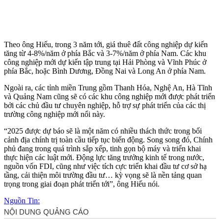
Theo ông Hiếu, trong 3 năm tới, giá thuê đất công nghiệp dự kiến
tăng từ 4-8%/năm ở phía Bắc và 3-7%/năm ở phía Nam. Các khu
công nghiệp mới dự kiến tập trung tại Hải Phòng và Vĩnh Phúc ở
phía Bắc, hoặc Bình Dương, Đồng Nai và Long An ở phía Nam.
Ngoài ra, các tỉnh miền Trung gồm Thanh Hóa, Nghệ An, Hà Tĩnh
và Quảng Nam cũng sẽ có các khu công nghiệp mới được phát triển
bởi các chủ đầu tư chuyên nghiệp, hỗ trợ sự phát triển của các thị
trường công nghiệp mới nổi này.
“2025 được dự báo sẽ là một năm có nhiều thách thức trong bối
cảnh địa chính trị toàn cầu tiếp tục biến động. Song song đó, Chính
phủ đang trong quá trình sắp xếp, tinh gọn bộ máy và triển khai
thực hiện các luật mới. Động lực tăng trưởng kinh tế trong nước,
nguồn vốn FDI, cũng như việc tích cực triển khai đầu tư cơ sở hạ
tầng, cải thiện môi trường đầu tư… kỳ vọng sẽ là nền tảng quan
trọng trong giai đoạn phát triển tới”, ông Hiếu nói.
Nguồn Tin: