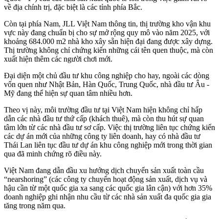
về địa chính trị, đặc biệt là các tỉnh phía Bắc.
Còn tại phía Nam, JLL Việt Nam thông tin, thị trường kho vận khu
vực này đang chuẩn bị cho sự mở rộng quy mô vào năm 2025, với
khoảng 684.000 m2 nhà kho xây sẵn hiện đại đang được xây dựng.
Thị trường không chỉ chứng kiến những cái tên quen thuộc, mà còn
xuất hiện thêm các người chơi mới.
Đại diện một chủ đầu tư khu công nghiệp cho hay, ngoài các dòng
vốn quen như Nhật Bản, Hàn Quốc, Trung Quốc, nhà đầu tư Âu -
Mỹ đang thể hiện sự quan tâm nhiều hơn.
Theo vị này, môi trường đầu tư tại Việt Nam hiện không chỉ hấp
dẫn các nhà đầu tư thứ cấp (khách thuê), mà còn thu hút sự quan
tâm lớn từ các nhà đầu tư sơ cấp. Việc thị trường liên tục chứng kiến
các dự án mới của những công ty liên doanh, hay có nhà đầu tư
Thái Lan liên tục đầu tư dự án khu công nghiệp mới trong thời gian
qua đã minh chứng rõ điều này.
Việt Nam đang dẫn đầu xu hướng dịch chuyển sản xuất toàn cầu
“nearshoring” (các công ty chuyển hoạt động sản xuất, dịch vụ và
hậu cần từ một quốc gia xa sang các quốc gia lân cận) với hơn 35%
doanh nghiệp ghi nhận nhu cầu từ các nhà sản xuất đa quốc gia gia
tăng trong năm qua.