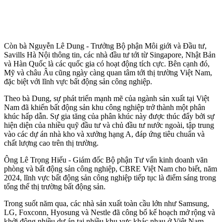
Còn bà Nguyễn Lê Dung - Trưởng Bộ phận Môi giới và Đầu tư,
Savills Hà Nội thông tin, các nhà đầu tư tới từ Singapore, Nhật Bản
và Hàn Quốc là các quốc gia có hoạt động tích cực. Bên cạnh đó,
Mỹ và châu Âu cũng ngày càng quan tâm tới thị trường Việt Nam,
đặc biệt với lĩnh vực bất động sản công nghiệp.
Theo bà Dung, sự phát triển mạnh mẽ của ngành sản xuất tại Việt
Nam đã khiến bất động sản khu công nghiệp trở thành một phân
khúc hấp dẫn. Sự gia tăng của phân khúc này được thúc đẩy bởi sự
hiện diện của nhiều quỹ đầu tư và chủ đầu tư nước ngoài, tập trung
vào các dự án nhà kho và xưởng hạng A, đáp ứng tiêu chuẩn và
chất lượng cao trên thị trường.
Ông Lê Trọng Hiếu - Giám đốc Bộ phận Tư vấn kinh doanh văn
phòng và bất động sản công nghiệp, CBRE Việt Nam cho biết, năm
2024, lĩnh vực bất động sản công nghiệp tiếp tục là điểm sáng trong
tổng thể thị trường bất động sản.
Trong suốt năm qua, các nhà sản xuất toàn cầu lớn như Samsung,
LG, Foxconn, Hyosung và Nestle đã công bố kế hoạch mở rộng và
khởi động nhiều dự án tại nhiều khu vực khác nhau ở Việt Nam.