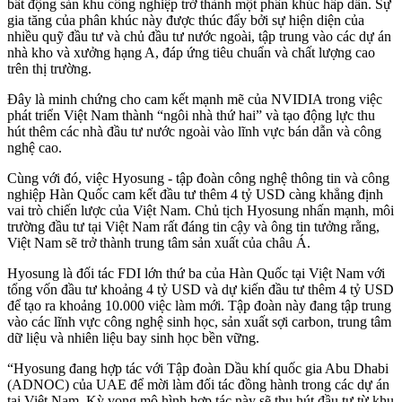
bất động sản khu công nghiệp trở thành một phân khúc hấp dẫn. Sự
gia tăng của phân khúc này được thúc đẩy bởi sự hiện diện của
nhiều quỹ đầu tư và chủ đầu tư nước ngoài, tập trung vào các dự án
nhà kho và xưởng hạng A, đáp ứng tiêu chuẩn và chất lượng cao
trên thị trường.
Đây là minh chứng cho cam kết mạnh mẽ của NVIDIA trong việc
phát triển Việt Nam thành “ngôi nhà thứ hai” và tạo động lực thu
hút thêm các nhà đầu tư nước ngoài vào lĩnh vực bán dẫn và công
nghệ cao.
Cùng với đó, việc Hyosung - tập đoàn công nghệ thông tin và công
nghiệp Hàn Quốc cam kết đầu tư thêm 4 tỷ USD càng khẳng định
vai trò chiến lược của Việt Nam. Chủ tịch Hyosung nhấn mạnh, môi
trường đầu tư tại Việt Nam rất đáng tin cậy và ông tin tưởng rằng,
Việt Nam sẽ trở thành trung tâm sản xuất của châu Á.
Hyosung là đối tác FDI lớn thứ ba của Hàn Quốc tại Việt Nam với
tổng vốn đầu tư khoảng 4 tỷ USD và dự kiến đầu tư thêm 4 tỷ USD
để tạo ra khoảng 10.000 việc làm mới. Tập đoàn này đang tập trung
vào các lĩnh vực công nghệ sinh học, sản xuất sợi carbon, trung tâm
dữ liệu và nhiên liệu bay sinh học bền vững.
“Hyosung đang hợp tác với Tập đoàn Dầu khí quốc gia Abu Dhabi
(ADNOC) của UAE để mời làm đối tác đồng hành trong các dự án
tại Việt Nam. Kỳ vọng mô hình hợp tác này sẽ thu hút đầu tư từ khu