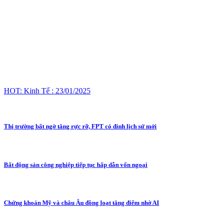
HOT: Kinh Tế : 23/01/2025
Thị trường bất ngờ tăng rực rỡ, FPT có đỉnh lịch sử mới
Bất động sản công nghiệp tiếp tục hấp dẫn vốn ngoại
Chứng khoán Mỹ và châu Âu đồng loạt tăng điểm nhờ AI