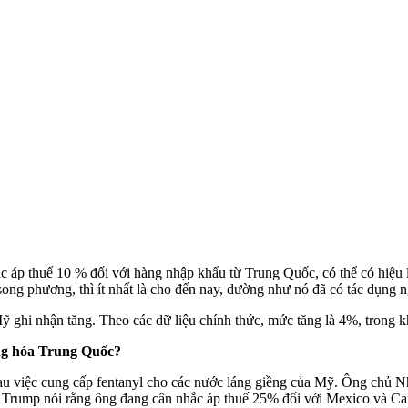
p thuế 10 % đối với hàng nhập khẩu từ Trung Quốc, có thể có hiệu l
ong phương, thì ít nhất là cho đến nay, dường như nó đã có tác dụng n
ghi nhận tăng. Theo các dữ liệu chính thức, mức tăng là 4%, trong k
ng hóa Trung Quốc?
u việc cung cấp fentanyl cho các nước láng giềng của Mỹ. Ông chủ Nh
 Trump nói rằng ông đang cân nhắc áp thuế 25% đối với Mexico và Can