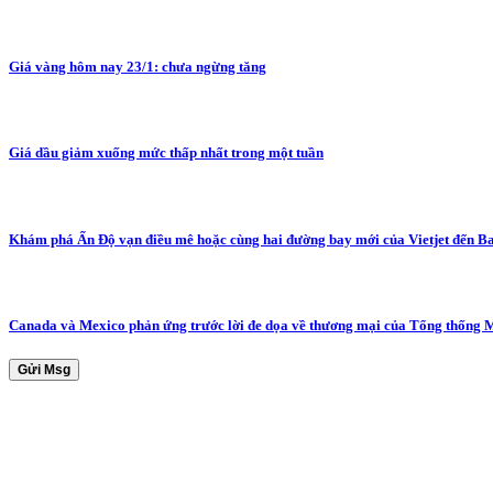
Giá vàng hôm nay 23/1: chưa ngừng tăng
Giá dầu giảm xuống mức thấp nhất trong một tuần
Khám phá Ấn Độ vạn điều mê hoặc cùng hai đường bay mới của Vietjet đến 
Canada và Mexico phản ứng trước lời đe dọa về thương mại của Tổng thống
Gửi Msg