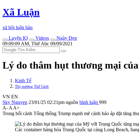
Xã Luận
xã hội luận bàn
Luyện IQ
Videos
Ngày Đẹp
09:09:09 AM, Thứ Abc 09/09/2021
Lý do thâm hụt thương mại củ
Kinh Tế
Thị trường Thế Giới
VN
EN
Sky Nguyen
23/01/25 02:21pm
nguồn
bình luận
999
A-
A
A+
Trong bối cảnh Tổng thống Trump mạnh mẽ cảnh báo áp đặt tăng thuế
Các container hàng hóa Trung Quốc tại cảng Long Beach, ba