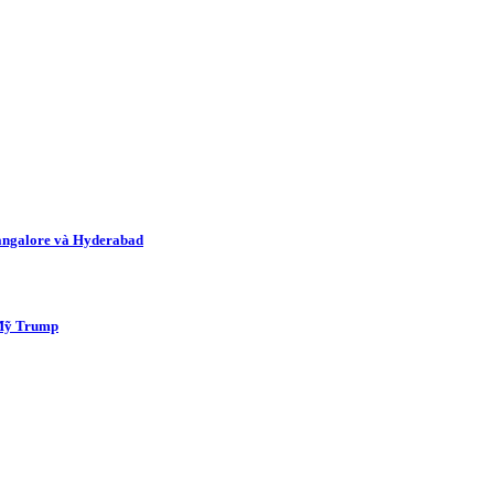
Bangalore và Hyderabad
 Mỹ Trump