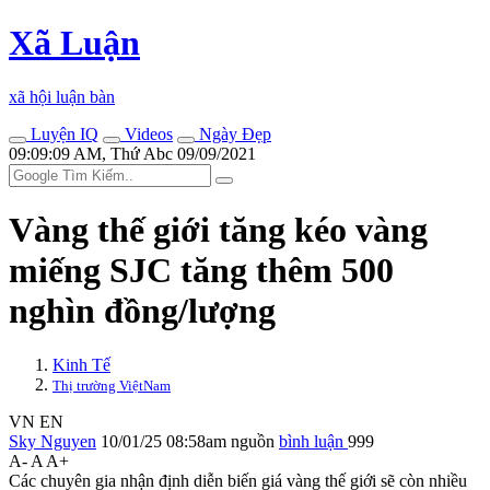
Xã Luận
xã hội luận bàn
Luyện IQ
Videos
Ngày Đẹp
09:09:09 AM, Thứ Abc 09/09/2021
Vàng thế giới tăng kéo vàng
miếng SJC tăng thêm 500
nghìn đồng/lượng
Kinh Tế
Thị trường ViệtNam
VN
EN
Sky Nguyen
10/01/25 08:58am
nguồn
bình luận
999
A-
A
A+
Các chuyên gia nhận định diễn biến giá vàng thế giới sẽ còn nhiều