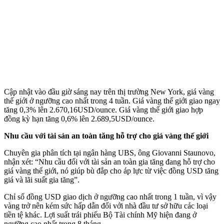
Cập nhật vào đầu giờ sáng nay trên thị trường New York, giá vàng
thế giới ở ngưỡng cao nhất trong 4 tuần. Giá vàng thế giới giao ngay
tăng 0,3% lên 2.670,16USD/ounce. Giá vàng thế giới giao hợp
đồng kỳ hạn tăng 0,6% lên 2.689,5USD/ounce.
Nhu cầu với tài sản an toàn tăng hỗ trợ cho giá vàng thế giới
Chuyên gia phân tích tại ngân hàng UBS, ông Giovanni Staunovo,
nhận xét: “Nhu cầu đối với tài sản an toàn gia tăng đang hỗ trợ cho
giá vàng thế giới, nó giúp bù đắp cho áp lực từ việc đồng USD tăng
giá và lãi suất gia tăng”.
Chỉ số đồng USD giao dịch ở ngưỡng cao nhất trong 1 tuần, vì vậy
vàng trở nên kém sức hấp dẫn đối với nhà đầu tư sở hữu các loại
tiền tệ khác. Lợi suất trái phiếu Bộ Tài chính Mỹ hiện đang ở
ngưỡng cao nhất trong 8 tháng.