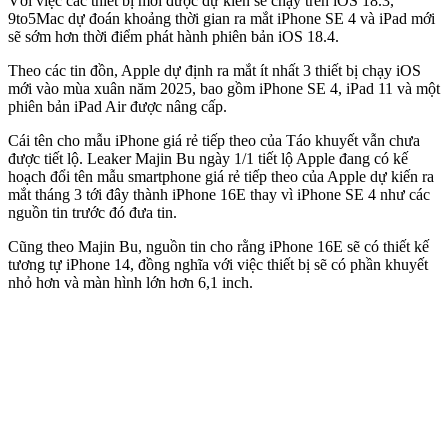
Với việc các thiết bị mới được dự kiến sẽ chạy trên iOS 18.3,
9to5Mac dự đoán khoảng thời gian ra mắt iPhone SE 4 và iPad mới
sẽ sớm hơn thời điểm phát hành phiên bản iOS 18.4.
Theo các tin đồn, Apple dự định ra mắt ít nhất 3 thiết bị chạy iOS
mới vào mùa xuân năm 2025, bao gồm iPhone SE 4, iPad 11 và một
phiên bản iPad Air được nâng cấp.
Cái tên cho mẫu iPhone giá rẻ tiếp theo của Táo khuyết vẫn chưa
được tiết lộ. Leaker Majin Bu ngày 1/1 tiết lộ Apple đang có kế
hoạch đổi tên mẫu smartphone giá rẻ tiếp theo của Apple dự kiến ra
mắt tháng 3 tới đây thành iPhone 16E thay vì iPhone SE 4 như các
nguồn tin trước đó đưa tin.
Cũng theo Majin Bu, nguồn tin cho rằng iPhone 16E sẽ có thiết kế
tương tự iPhone 14, đồng nghĩa với việc thiết bị sẽ có phần khuyết
nhỏ hơn và màn hình lớn hơn 6,1 inch.