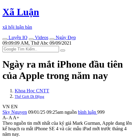
Xã Luận
xã hội luận bàn
Luyện IQ
Videos
Ngày Đẹp
09:09:09 AM, Thứ Abc 09/09/2021
Ngày ra mắt iPhone đầu tiên
của Apple trong năm nay
Khoa Học CNTT
Thế Giới Di Động
VN
EN
Sky Nguyen
09/01/25 09:25am
nguồn
bình luận
999
A-
A
A+
Theo nguồn tin mới nhất của ký giả Mark Gurman, Apple đang lên
kế hoạch ra mắt iPhone SE 4 và các mẫu iPad mới trước tháng 4
năm nay.