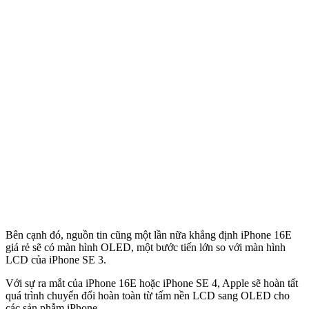
Bên cạnh đó, nguồn tin cũng một lần nữa khẳng định iPhone 16E
giá rẻ sẽ có màn hình OLED, một bước tiến lớn so với màn hình
LCD của iPhone SE 3.
Với sự ra mắt của iPhone 16E hoặc iPhone SE 4, Apple sẽ hoàn tất
quá trình chuyển đổi hoàn toàn từ tấm nền LCD sang OLED cho
các sản phẫm iPhone.