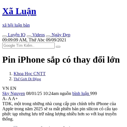
Xã Luận
xã hội luận bàn
Luyện IQ
Videos
Ngày Đẹp
09:09:09 AM, Thứ Abc 09/09/2021
Pin iPhone sắp có thay đổi lớn
Khoa Học CNTT
Thế Giới Di Động
VN
EN
Sky Nguyen
08/01/25 10:24am
nguồn
bình luận
999
A-
A
A+
TDK, một trong những nhà cung cấp pin chính trên iPhone của
Apple trong năm 2025 sẽ ra mắt phiên bản pin silicon có cấu tạo
phức tạp nhưng lưu trữ năng lượng nhiều hơn so với loại truyền
thống.