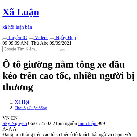
Xã Luận
xã hội luận bàn
Luyện IQ
Videos
Ngày Đẹp
09:09:09 AM, Thứ Abc 09/09/2021
Ô tô giường nằm tông xe đầu
kéo trên cao tốc, nhiều người bị
thương
Xã Hội
Thời Sự Cuộc Sống
VN
EN
Sky Nguyen
06/01/25 02:21pm
nguồn
bình luận
999
A-
A
A+
Đang lưu thông trên cao tốc, chiếc ô tô khách bất ngờ va chạm với