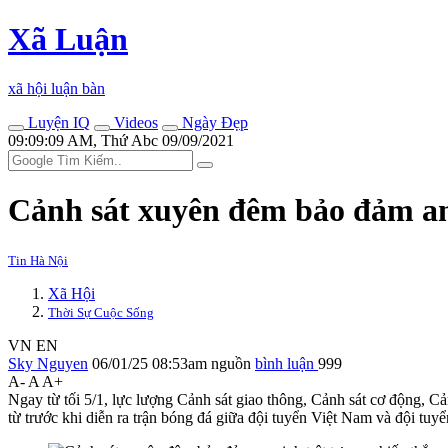
Xã Luận
xã hội luận bàn
Luyện IQ
Videos
Ngày Đẹp
09:09:09 AM, Thứ Abc 09/09/2021
Cảnh sát xuyên đêm bảo đảm an 
Tin Hà Nội
Xã Hội
Thời Sự Cuộc Sống
VN
EN
Sky Nguyen
06/01/25 08:53am
nguồn
bình luận
999
A-
A
A+
Ngay từ tối 5/1, lực lượng Cảnh sát giao thông, Cảnh sát cơ động, C
từ trước khi diễn ra trận bóng đá giữa đội tuyển Việt Nam và đội tuy