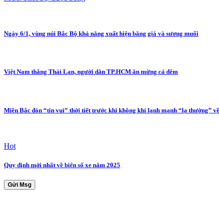
Ngày 6/1, vùng núi Bắc Bộ khả năng xuất hiện băng giá và sương muối
Việt Nam thắng Thái Lan, người dân TP.HCM ăn mừng cả đêm
Miền Bắc đón “tin vui” thời tiết trước khi không khí lạnh mạnh “lạ thường” v
Hot
Quy định mới nhất về biển số xe năm 2025
Gửi Msg