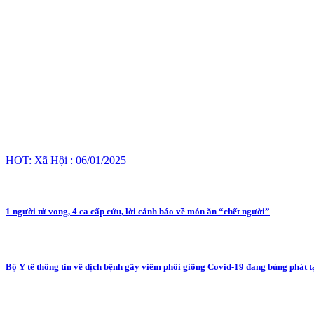
HOT: Xã Hội : 06/01/2025
1 người tử vong, 4 ca cấp cứu, lời cảnh báo về món ăn “chết người”
Bộ Y tế thông tin về dịch bệnh gây viêm phổi giống Covid-19 đang bùng phát 