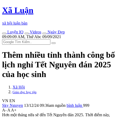
Xã Luận
xã hội luận bàn
Luyện IQ
Videos
Ngày Đẹp
09:09:09 AM, Thứ Abc 09/09/2021
Thêm nhiều tỉnh thành công bố
lịch nghỉ Tết Nguyên đán 2025
của học sinh
Xã Hội
Giáo dục học tập
VN
EN
Sky Nguyen
13/12/24 09:36am
nguồn
bình luận
999
A-
A
A+
Hơn một tháng nữa sẽ đến Tết Nguyên đán 2025. Thời điểm này,