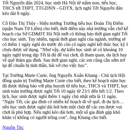
Tết Nguyên đán 2024, học sinh Hà Nội từ mầm non, tiểu học,
THCS tới THPT, TTGDNN - GDTX, lịch nghỉ Tết Nguyên đán
kéo dài 8 ngày.
Cô Đào Thị Thủy - Hiệu trưởng Trường tiểu học Đoàn Thị Điểm
(quận Nam Từ Liêm) cho biết, thời điểm này nhà trường vẫn chờ kế
hoạch của Sở GD&ĐT Hà Nội mới có thông báo thời gian nghỉ Tết
cho học sinh. Tuy nhiên, ngoài thời gian nghỉ của ngành, trường sẽ
có thêm 1 ngày nghỉ do trước đó còn có ngày nghỉ kết thúc học kỳ I
chưa được sử dụng. "Như vậy, dự kiến học sinh sẽ có khoảng 10
ngày nghỉ trong dịp Tết là đủ để vui chơi, đi tham quan, du lịch hay
về quê thăm gia đình. Sau thời gian nghỉ, các em cũng cần sớm trở
lại để chuẩn bị tinh thần, bài vở cho việc học".
Tại Trường Marie Curie, ông Nguyễn Xuân Khang - Chủ tịch Hội
đồng quản trị Trường Marie Curie cho biết, theo kế hoạch năm học
đã được thông báo với phụ huynh từ tiểu học, THCS và THPT, học
sinh toàn trường được nghỉ Tết 10 ngày từ 23/1 đến hết 1/2. Theo
lịch, học sinh được nghỉ thêm 1 ngày chủ nhật nữa là 11 ngày.
"Ngày Tết, các gia đình có nhiều kế hoạch đi về quê, đi du lịch…
nên học sinh được nghỉ dài hơi hơn một chút để các em được vui
chơi là phù hợp. Nếu nghỉ kéo dài hơn, một số gia đình gặp khó
khăn vì không có người trông con", ông Khang cho biết.
Nguồn Tin: