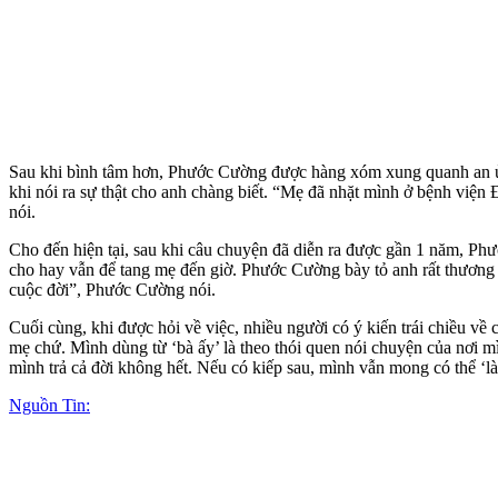
Sau khi bình tâm hơn, Phước Cường được hàng xóm xung quanh an ủi,
khi nói ra sự thật cho anh chàng biết. “Mẹ đã nhặt mình ở bệnh viện
nói.
Cho đến hiện tại, sau khi câu chuyện đã diễn ra được gần 1 năm, Phư
cho hay vẫn để tang mẹ đến giờ. Phước Cường bày tỏ anh rất thương 
cuộc đời”, Phước Cường nói.
Cuối cùng, khi được hỏi về việc, nhiều người có ý kiến trái chiều về
mẹ chứ. Mình dùng từ ‘bà ấy’ là theo thói quen nói chuyện của nơi 
mình trả cả đời không hết. Nếu có kiếp sau, mình vẫn mong có thể ‘
Nguồn Tin: