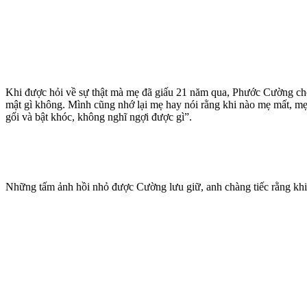
Khi được hỏi về sự thật mà mẹ đã giấu 21 năm qua, Phước Cường cho h
mật gì không. Mình cũng nhớ lại mẹ hay nói rằng khi nào mẹ mất, mẹ
gối và bật khóc, không nghĩ ngợi được gì”.
Những tấm ảnh hồi nhỏ được Cường lưu giữ, anh chàng tiếc rằng khi