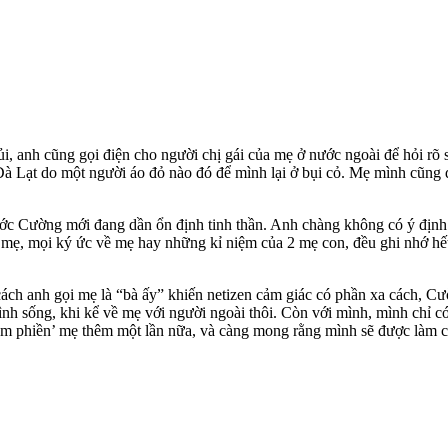
 anh cũng gọi điện cho người chị gái của mẹ ở nước ngoài để hỏi rõ s
 Đà Lạt do một người áo đỏ nào đó để mình lại ở bụi cỏ. Mẹ mình cũng 
ớc Cường mới đang dần ổn định tinh thần. Anh chàng không có ý định s
mẹ, mọi ký ức về mẹ hay những kỉ niệm của 2 mẹ con, đều ghi nhớ hết
 cách anh gọi mẹ là “bà ấy” khiến netizen cảm giác có phần xa cách, C
mình sống, khi kể về mẹ với người ngoài thôi. Còn với mình, mình chỉ
làm phiền’ mẹ thêm một lần nữa, và càng mong rằng mình sẽ được làm c