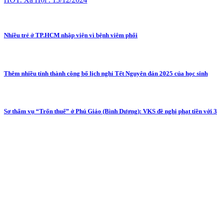
Nhiều trẻ ở TP.HCM nhập viện vì bệnh viêm phổi
Thêm nhiều tỉnh thành công bố lịch nghỉ Tết Nguyên đán 2025 của học sinh
Sơ thẩm vụ “Trốn thuế” ở Phú Giáo (Bình Dương): VKS đề nghị phạt tiền với 3