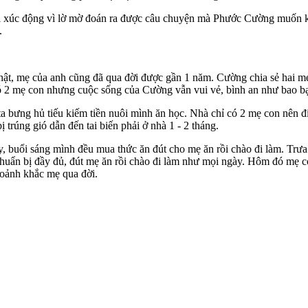
 xúc động vì lờ mờ đoán ra được câu chuyện mà Phước Cường muốn kể.
.
hật, mẹ của anh cũng đã qua đời được gần 1 năm. Cường chia sẻ hai m
 2 mẹ con nhưng cuộc sống của Cường vẫn vui vẻ, bình an như bao bạn
 bưng hủ tiếu kiếm tiền nuôi mình ăn học. Nhà chỉ có 2 mẹ con nên đ
 trúng gió dẫn đến tai biến phải ở nhà 1 - 2 tháng.
ày, buổi sáng mình đều mua thức ăn đút cho mẹ ăn rồi chào đi làm. Trư
chuẩn bị đầy đủ, đút mẹ ăn rồi chào đi làm như mọi ngày. Hôm đó mẹ cò
oảnh khắc mẹ qua đời.