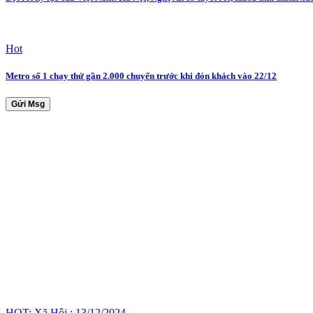
Hot
Metro số 1 chạy thử gần 2.000 chuyến trước khi đón khách vào 22/12
Gửi Msg
HOT: Xã Hội : 13/12/2024