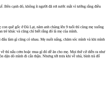
 Bên cạnh đó, không ít người đã rơi nước mắt vì tưởng rằng điều
ẹ con quê gốc ở Đà Lạt, năm anh chàng lên 9 tuổi thì cùng mẹ xuống
 trẻ khác và cũng chỉ biết rằng đó là mẹ của mình.
i đâu làm gì cũng có nhau. Mẹ nuôi nấng, chăm sóc mình và khi mình
a về thì nấu cơm hoặc mua gì đó dễ ăn cho mẹ. Mọi thứ cứ diễn ra như
n dặn dò mình đi cẩn thận. Nhưng tới trưa khi về nhà, bình trà đổ