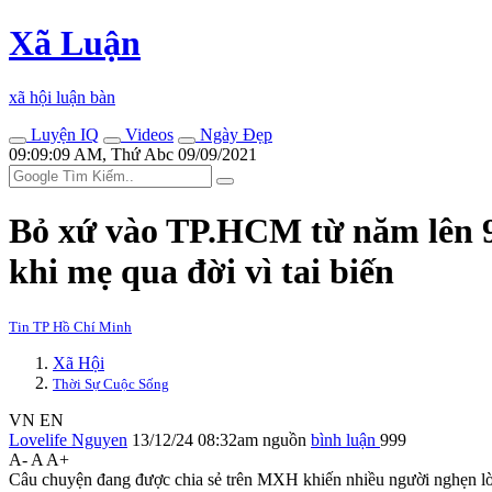
Xã Luận
xã hội luận bàn
Luyện IQ
Videos
Ngày Đẹp
09:09:09 AM, Thứ Abc 09/09/2021
Bỏ xứ vào TP.HCM từ năm lên 9, 
khi mẹ qua đời vì tai biến
Tin TP Hồ Chí Minh
Xã Hội
Thời Sự Cuộc Sống
VN
EN
Lovelife Nguyen
13/12/24 08:32am
nguồn
bình luận
999
A-
A
A+
Câu chuyện đang được chia sẻ trên MXH khiến nhiều người nghẹn l