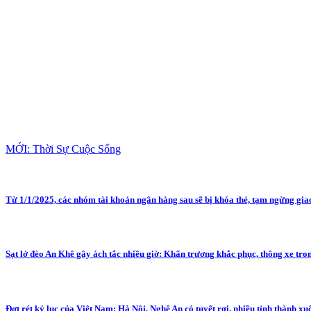
MỚI: Thời Sự Cuộc Sống
Từ 1/1/2025, các nhóm tài khoản ngân hàng sau sẽ bị khóa thẻ, tạm ngừng giao
Sạt lở đèo An Khê gây ách tắc nhiều giờ: Khẩn trương khắc phục, thông xe tro
Đợt rét kỷ lục của Việt Nam: Hà Nội, Nghệ An có tuyết rơi, nhiều tỉnh thành 