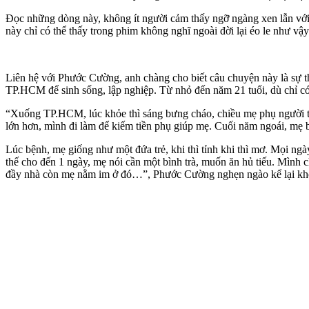
Đọc những dòng này, không ít người cảm thấy ngỡ ngàng xen lẫn với
này chỉ có thể thấy trong phim không nghĩ ngoài đời lại éo le như vậy
Liên hệ với Phước Cường, anh chàng cho biết câu chuyện này là sự t
TP.HCM để sinh sống, lập nghiệp. Từ nhỏ đến năm 21 tuổi, dù chỉ có
“Xuống TP.HCM, lúc khỏe thì sáng bưng cháo, chiều mẹ phụ người ta
lớn hơn, mình đi làm để kiếm tiền phụ giúp mẹ. Cuối năm ngoái, mẹ bị
Lúc bệnh, mẹ giống như một đứa trẻ, khi thì tỉnh khi thì mơ. Mọi ng
thế cho đến 1 ngày, mẹ nói cần một bình trà, muốn ăn hủ tiếu. Mình 
đầy nhà còn mẹ nằm im ở đó…”, Phước Cường nghẹn ngào kể lại kh