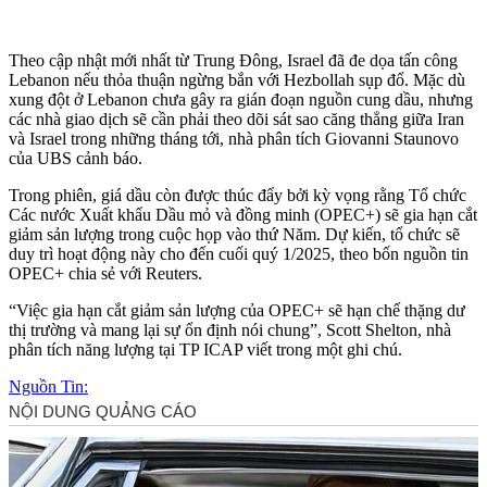
Theo cập nhật mới nhất từ Trung Đông, Israel đã đe dọa tấn công
Lebanon nếu thỏa thuận ngừng bắn với Hezbollah sụp đổ. Mặc dù
xung đột ở Lebanon chưa gây ra gián đoạn nguồn cung dầu, nhưng
các nhà giao dịch sẽ cần phải theo dõi sát sao căng thẳng giữa Iran
và Israel trong những tháng tới, nhà phân tích Giovanni Staunovo
của UBS cảnh báo.
Trong phiên, giá dầu còn được thúc đẩy bởi kỳ vọng rằng Tổ chức
Các nước Xuất khẩu Dầu mỏ và đồng minh (OPEC+) sẽ gia hạn cắt
giảm sản lượng trong cuộc họp vào thứ Năm. Dự kiến, tổ chức sẽ
duy trì hoạt động này cho đến cuối quý 1/2025, theo bốn nguồn tin
OPEC+ chia sẻ với Reuters.
“Việc gia hạn cắt giảm sản lượng của OPEC+ sẽ hạn chế thặng dư
thị trường và mang lại sự ổn định nói chung”, Scott Shelton, nhà
phân tích năng lượng tại TP ICAP viết trong một ghi chú.
Nguồn Tin: