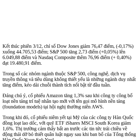
Kết thúc phiên 3/12, chỉ số Dow Jones giảm 76,47 điểm, (-0,17%)
xuống 44.705,53 điểm; S&P 500 tăng 2,73 điểm (+0,05%) lên
6.049,88 điểm và Nasdaq Composite thêm 76,96 điểm (+ 0,40%)
đạt 19.480,91 điểm.
Trong số các nhóm ngành thuộc S&P 500, công nghệ, dịch vụ
truyền thông và tiêu dùng không thiết yếu là những ngành duy nhất
tăng điểm, kéo dài chuỗi thành tích nổi bật từ đầu tuần.
Đáng chú ý, cổ phiếu Amazon tăng 1,3% sau khi công ty công bố
loạt nền tảng trí tuệ nhân tạo mới với tên gọi mô hình nền tảng
(foundation models) tại hội nghị thường niên AWS.
Trong khi đó, cổ phiếu niêm yết tại Mỹ của các công ty Hàn Quốc
đồng loạt lao dốc, với quỹ ETF iShares MSCI South Korea giảm
1,6%. Thị trường cảm thấy bất an trước các tin tức trái chiều về
động thái dỡ bỏ thiết quân luật ngay sau khi ban bố của Tổng thống
Hàn Quốc Yoon Suk Yeol.