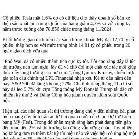
Cổ phiếu Tesla mất 1,6% do có dữ liệu cho thấy doanh số bán xe
điện sản xuất tại Trung Quốc của hãng giảm 4,3% so với cùng kỳ
năm trước xuống còn 78.856 chiếc trong tháng 11/2024.
Khối lượng giao dịch trên các sàn chứng khoán Mỹ đạt 12,70 tỷ cổ
phiếu, thấp hơn so với mức trung bình 14,81 tỷ cổ phiếu trong 20
ngày giao dịch vừa qua.
“Phố Wall đã có nhiều thành tích cực kỳ tốt. Tôi cho rằng đây là lúc
thị trường nên tạm nghỉ, lấy đà và chờ đợi một chất xúc tác mới giúp
thúc đẩy tăng trưởng cao hơn nữa”, ông Quincy Krosby, chiến lược
gia toàn cầu chính tại LPL Financial nhận xét. Kể từ đầu năm đến
nay, S&P 500 đã tăng khoảng 27%. Chỉ tính riêng tháng 11, chỉ số
này đã leo 5,7% khi cựu Tổng thống Mỹ Donald Trump tái đắc cử
nhiệm kỳ thứ 2 và Đảng Cộng hòa giành quyền kiểm soát Quốc
hội.
Hiện tại, các nhà quan sát thị trường đang chú ý đến những bài phát
biểu mang đầy tính trấn an từ hai quan chức của Cục Dự trữ Liên
bang Mỹ (Fed). Trong đó nhấn mạnh rằng lạm phát đang tiến gần
đến mục tiêu 2% và thị trường lao động vẫn vững chắc. Tuy nhiên,
họ không đưa ra thêm bất kỳ tín hiệu nào về việc liệu có ủng hộ một
đợt cắt giảm lãi suất khác vào cuối tháng này hay không.