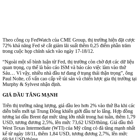
Theo công cụ FedWatch của CME Group, thị trường hiện đặt cược
72% khả năng Fed sẽ cắt giảm lãi suất thêm 0,25 điểm phần trăm
trong cuộc họp chính sách vào ngày 17-18/12.
“Ngoài một số bình luận từ Fed, thị trường còn chờ đợi các dữ liệu
quan trọng, cụ thể là báo cáo ISM và báo cáo việc làm vào thứ
Sáu… Vì vậy, nhiều nhà đầu tư đang ở trạng thái thận trọng”, ông
Paul Nolte, cố vấn cao cấp về tài sản và chiến lược gia thị trường tại
Murphy & Sylvest nhận định.
GIÁ DẦU TĂNG MẠNH
Trên thị trường năng lượng, giá dầu leo hơn 2% vào thứ Ba khi các
diễn biến mới tại Trung Đông khiến giới đầu tư lo lắng. Hợp đồng
tương lai dầu Brent đạt mức tăng lớn nhất trong hai tuần, thêm 1,79
USD, tương đương 2,5%, lên mức 73,62 USD/thùng. Giá dầu thô
West Texas Intermediate (WTI) của Mỹ cũng có đà tăng mạnh nhất
kể từ ngày 18/11, thêm 1,84 USD, tương đương 2,7%, lên mức
69,94 USD/thùng.