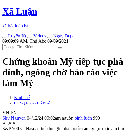
Xã Luận
xã hội luận bàn
Luyện IQ
Videos
Ngày Đẹp
09:09:09 AM, Thứ Abc 09/09/2021
Chứng khoán Mỹ tiếp tục phá
đỉnh, ngóng chờ báo cáo việc
làm Mỹ
Kinh Tế
Chứng Khoán Cổ Phiếu
VN
EN
Sky Nguyen
04/12/24 09:02am
nguồn
bình luận
999
A-
A
A+
S&P 500 và Nasdaq tiếp tục ghi nhận mốc cao kỷ lục mới vào thứ