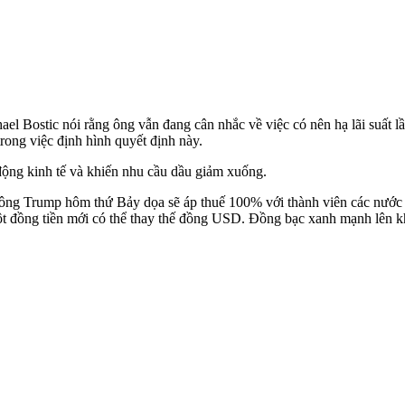
el Bostic nói rằng ông vẫn đang cân nhắc về việc có nên hạ lãi suất 
 trong việc định hình quyết định này.
t động kinh tế và khiến nhu cầu dầu giảm xuống.
hi ông Trump hôm thứ Bảy dọa sẽ áp thuế 100% với thành viên các nướ
t đồng tiền mới có thể thay thế đồng USD. Đồng bạc xanh mạnh lên khi