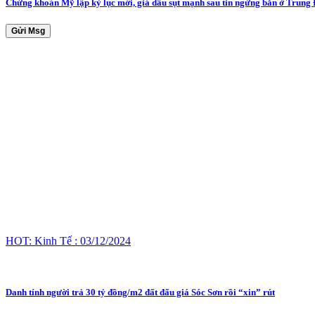
Chứng khoán Mỹ lập kỷ lục mới, giá dầu sụt mạnh sau tin ngừng bắn ở Trung
Gửi Msg
HOT: Kinh Tế : 03/12/2024
Danh tính người trả 30 tỷ đồng/m2 đất đấu giá Sóc Sơn rồi “xin” rút