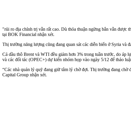
"rủi ro địa chính trị vẫn rất cao. Dù thỏa thuận ngừng bắn vẫn được 
tại BOK Financial nhận xét.
Thị trường năng lượng cũng đang quan sát các diễn biến ở Syria và 
Cả dầu thô Brent và WTI đều giảm hơn 3% trong tuần trước, do áp lự
và các đối tác (OPEC+) dự kiến nhóm họp vào ngày 5/12 để thảo luận 
“Các nhà quản lý quỹ đang giữ tâm lý chờ đợi. Thị trường đang chờ 
Capital Group nhận xét.