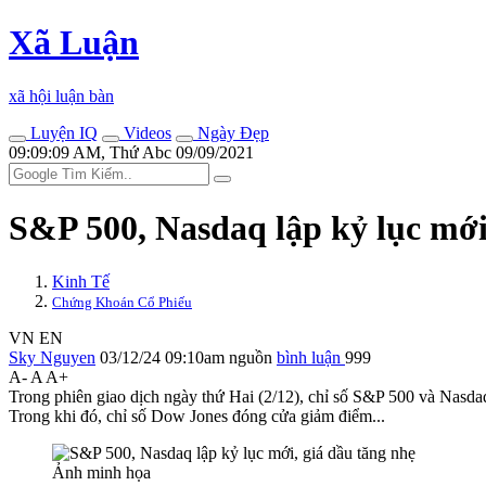
Xã Luận
xã hội luận bàn
Luyện IQ
Videos
Ngày Đẹp
09:09:09 AM, Thứ Abc 09/09/2021
S&P 500, Nasdaq lập kỷ lục mới
Kinh Tế
Chứng Khoán Cổ Phiếu
VN
EN
Sky Nguyen
03/12/24 09:10am
nguồn
bình luận
999
A-
A
A+
Trong phiên giao dịch ngày thứ Hai (2/12), chỉ số S&P 500 và Nasdaq
Trong khi đó, chỉ số Dow Jones đóng cửa giảm điểm...
Ảnh minh họa