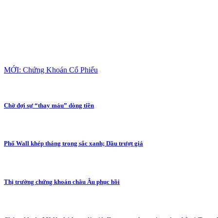
MỚI: Chứng Khoán Cổ Phiếu
Chờ đợi sự “thay máu” dòng tiền
Phố Wall khép tháng trong sắc xanh; Dầu trượt giá
Thị trường chứng khoán châu Âu phục hồi