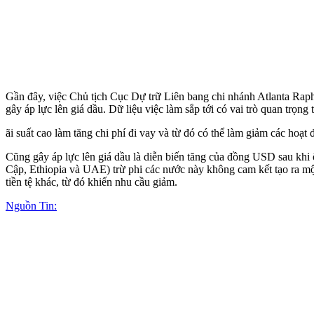
Gần đây, việc Chủ tịch Cục Dự trữ Liên bang chi nhánh Atlanta Rapha
gây áp lực lên giá dầu. Dữ liệu việc làm sắp tới có vai trò quan trọng
ãi suất cao làm tăng chi phí đi vay và từ đó có thể làm giảm các hoạ
Cũng gây áp lực lên giá dầu là diễn biến tăng của đồng USD sau k
Cập, Ethiopia và UAE) trừ phi các nước này không cam kết tạo ra mộ
tiền tệ khác, từ đó khiến nhu cầu giảm.
Nguồn Tin: