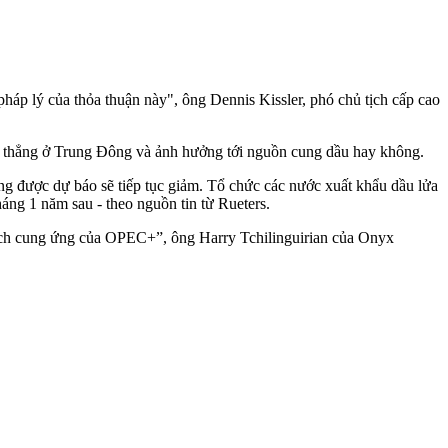
pháp lý của thỏa thuận này", ông Dennis Kissler, phó chủ tịch cấp cao
ng thẳng ở Trung Đông và ảnh hưởng tới nguồn cung dầu hay không.
ng được dự báo sẽ tiếp tục giảm. Tổ chức các nước xuất khẩu dầu lửa
áng 1 năm sau - theo nguồn tin từ Rueters.
 sách cung ứng của OPEC+”, ông Harry Tchilinguirian của Onyx