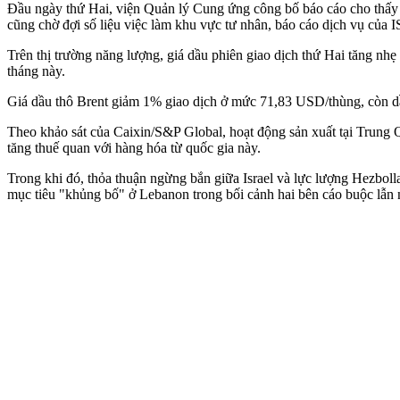
Đầu ngày thứ Hai, viện Quản lý Cung ứng công bố báo cáo cho thấy h
cũng chờ đợi số liệu việc làm khu vực tư nhân, báo cáo dịch vụ của 
Trên thị trường năng lượng, giá dầu phiên giao dịch thứ Hai tăng nh
tháng này.
Giá dầu thô Brent giảm 1% giao dịch ở mức 71,83 USD/thùng, còn 
Theo khảo sát của Caixin/S&P Global, hoạt động sản xuất tại Trung 
tăng thuế quan với hàng hóa từ quốc gia này.
Trong khi đó, thỏa thuận ngừng bắn giữa Israel và lực lượng Hezboll
mục tiêu "khủ‌ng b‌ố" ở Lebanon trong bối cảnh hai bên cáo buộc lẫn