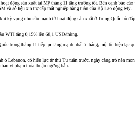
oạt động sản xuất tại Mỹ tháng 11 tăng trưởng tốt. Bên cạnh báo cáo 
ISM và số liệu xin trợ cấp thất nghiệp hàng tuần của Bộ Lao động Mỹ.
ẹ khi kỳ vọng nhu cầu mạnh từ hoạt động sản xuất ở Trung Quốc bù đắp 
dầu WTI tăng 0,15% lên 68,1 USD/thùng.
Quốc trong tháng 11 tiếp tục tăng mạnh nhất 5 tháng, một tín hiệu lạc
ah ở Lebanon, có hiệu lực từ thứ Tư tuần trước, ngày càng trở nên mo
 nhau vi phạm thỏa thuận ngừng bắn.