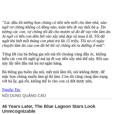
“Lúc đầu tôi tưởng bọn chúng có tiền nên mới cho làm nhà, nào
ngờ vợ chồng không có đồng nào, toàn tiền đi vay thôi bà ạ. Tin
tưởng các con, vợ chồng tôi đã cho mượn sổ đỏ để vay vốn làm ăn.
Ai ngờ có tiền con dồn hết vào xây nhà đẹp và mua ô tô. Tôi đã
ngất khi biết mỗi tháng con phải trả lãi 15 triệu. Tôi sợ có ngày
chuyện làm ăn của con đổ bể thì vợ chồng tôi ra đường ở mất”.
Từng lời của bà thông gia nói mà tôi choáng váng đầu óc, không
hiểu các con tôi nghĩ gì mà lại đi vay tiền xây nhà thế này. Rồi sau
này lấy tiền đâu mà trả nợ ngân hàng.
Bà thông gia buồn rầu nói, mệt mỏi lắm rồi, nói không được, để
mặc bọn chúng muốn làm gì thì làm. Còn tôi cũng cùng tâm trạng
với bà ấy, già rồi, không thể lo cho con cả đời được nữa.
Nguồn Tin: