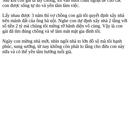
Sau khi con gái đi lấy chồng, tôi vẫn nuôi cháu ngoại để cho các
con được sống tự do và yên tâm làm việc.
Lấy nhau được 3 năm thì vợ chồng con gái tôi quyết định xây nhà
trên mảnh đất của ông bà nội. Nghe con dự định xây nhà 2 tầng với
số tiền 2 tỷ mà chúng tôi mừng rỡ hãnh diện vô cùng. Vậy là con
gái đã tìm đúng chồng và sẽ làm mát mặt gia đình tôi.
Ngày con mừng nhà mới, nhìn ngôi nhà to lớn đồ sộ mà tôi hạnh
phúc, sung sướng, từ nay không còn phải lo lắng cho đứa con này
nữa và có thể yên tâm hưởng tuổi già.