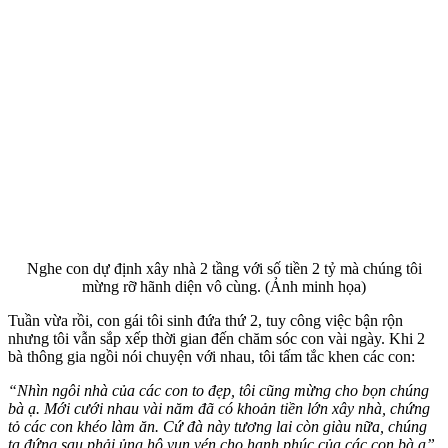
Nghe con dự định xây nhà 2 tầng với số tiền 2 tỷ mà chúng tôi
mừng rỡ hãnh diện vô cùng. (Ảnh minh họa)
Tuần vừa rồi, con gái tôi sinh đứa thứ 2, tuy công việc bận rộn
nhưng tôi vẫn sắp xếp thời gian đến chăm sóc con vài ngày. Khi 2
bà thông gia ngồi nói chuyện với nhau, tôi tấm tắc khen các con:
“Nhìn ngôi nhà của các con to đẹp, tôi cũng mừng cho bọn chúng
bà ạ. Mới cưới nhau vài năm đã có khoản tiền lớn xây nhà, chứng
tỏ các con khéo làm ăn. Cứ đà này tương lai còn giàu nữa, chúng
ta đứng sau phải ủng hộ vun vén cho hạnh phúc của các con bà ạ”.