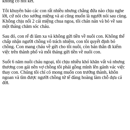
không có hồi kết.
Tôi khuyên bảo các con rất nhiều nhưng chẳng đứa nào chịu nghe
lời, cứ nói cho sướng miệng và ai cũng muốn là người nói sau cùng.
Không chịu nổi 2 cái miệng chua ngoa, tôi chán nản và bỏ về sau
một tháng chăm sóc cháu.
Sau đó, con rể đi làm xa và không gửi tiền về nuôi con. Không thể
chấp nhận người chồng vô trách nhiệm, con tôi quyết định bỏ
chồng. Con mang cháu về gửi cho tôi nuôi, còn bản thân đi kiếm
việc trên thành phố và mỗi tháng gửi tiền về nuôi con.
Suốt 6 năm nuôi cháu ngoại, tôi chịu nhiều khó khăn vất vả nhưng
thương con gái nên vợ chồng tôi phải gồng mình lên gánh vác việc
thay con. Chúng tôi chỉ có mong muốn con trưởng thành, khôn
ngoan và tìm được người chồng tử tế đàng hoàng làm chỗ dựa cả
đời.