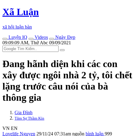
Xã Luận
xã hội luận bàn
Luyện IQ
Videos
Ngày Đẹp
09:09:09 AM, Thứ Abc 09/09/2021
Đang hãnh diện khi các con
xây được ngôi nhà 2 tỷ, tôi chết
lặng trước câu nói của bà
thông gia
Gia Đình
Tâm Sự Thầm Kín
VN
EN
Lovelife Nguyen
29/11/24 07:31am
nguồn
bình luận
999