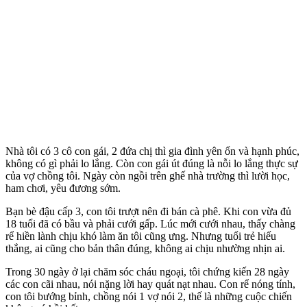
Nhà tôi có 3 cô con gái, 2 đứa chị thì gia đình yên ổn và hạnh phúc,
không có gì phải lo lắng. Còn con gái út đúng là nỗi lo lắng thực sự
của vợ chồng tôi. Ngày còn ngồi trên ghế nhà trường thì lười học,
ham chơi, yêu đương sớm.
Bạn bè đậu cấp 3, con tôi trượt nên đi bán cà phê. Khi con vừa đủ
1‌8 tuổ‌i đã có bầu và phải cưới gấp. Lúc mới cưới nhau, thấy chàng
rể hiền lành chịu khó làm ăn tôi cũng ưng. Nhưng tuổi trẻ hiếu
thắng, ai cũng cho bản thân đúng, không ai chịu nhường nhịn ai.
Trong 30 ngày ở lại chăm sóc cháu ngoại, tôi chứng kiến 28 ngày
các con cãi nhau, nói nặng lời hay quát nạt nhau. Con rể nóng tính,
con tôi bướng bỉnh, chồng nói 1 vợ nói 2, thế là những cuộc chiến