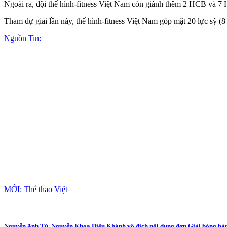
Ngoài ra, đội thể hình-fitness Việt Nam còn giành thêm 2 HCB và 7
Tham dự giải lần này, thể hình-fitness Việt Nam góp mặt 20 lực sỹ (8 n
Nguồn Tin:
MỚI: Thể thao Việt
Nguyễn Anh Tú, Nguyễn Khoa Diệu Khánh vô địch nội dung đơn Giải bóng bàn