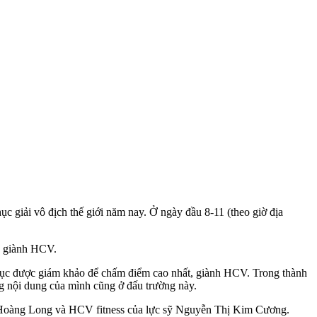
c giải vô địch thế giới năm nay. Ở ngày đầu 8-11 (theo giờ địa
ó giành HCV.
 phục được giám khảo để chấm điểm cao nhất, giành HCV. Trong thành
ng nội dung của mình cũng ở đấu trường này.
ng Hoàng Long và HCV fitness của lực sỹ Nguyễn Thị Kim Cương.