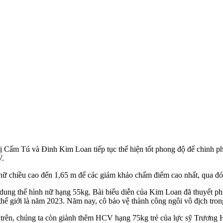
ị Cẩm Tú và Đinh Kim Loan tiếp tục thể hiện tốt phong độ để chinh phụ
V.
s nữ chiều cao đến 1,65 m để các giám khảo chấm điểm cao nhất, qua đ
ội dung thể hình nữ hạng 55kg. Bài biểu diễn của Kim Loan đã thuyết
 thế giới là năm 2023. Năm nay, cô bảo vệ thành công ngôi vô địch tro
CV trên, chúng ta còn giành thêm HCV hạng 75kg trẻ của lực sỹ Trươ