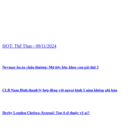
HOT: Thể Thao : 09/11/2024
Neymar ồn ào chấn thương: Mở tiệc lớn, khoe con gái thứ 3
CLB Nam Định thanh lý hợp đồng với ngoại binh 5 năm không ghi bàn
Derby London Chelsea-Arsenal: Top 4 sẽ thuộc về ai?