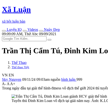
Xã Luận
xã hội luận bàn
Luyện IQ
Videos
Ngày Đẹp
09:09:09 AM, Thứ Abc 09/09/2021
Trần Thị Cẩm Tú, Đinh Kim Loa
Thể Thao
Thể thao Việt
VN
EN
Sky Nguyen
09/11/24 09:03am
nguồn
bình luận
999
A-
A
A+
Trong ngày đầu tại giải thể hình-fitness vô địch thế giới 2024 thì t
Tuyển thủ Đinh Kim Loan vô địch tại giải năm nay. Ảnh: K