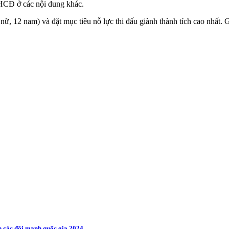
 HCĐ ở các nội dung khác.
ữ, 12 nam) và đặt mục tiêu nỗ lực thi đấu giành thành tích cao nhất. Gi
 các đội mạnh quốc gia 2024