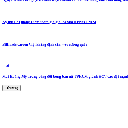
Kỳ thủ Lê Quang Liêm tham gia giải cờ vua KPNesT 2024
Billiards carom Việt khẳng định tầm vóc cường quốc
Hot
Mai Hoàng Mỹ Trang cùng đội bóng bàn nữ TPHCM giành HCV các đội mạnh
Gửi Msg