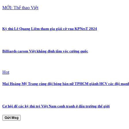
MỚI: Thể thao Việt
Kỳ thủ Lê Quang Liêm tham gia giải cờ vua KPNesT 2024
Billiards carom Việt khẳng định tầm vóc cường quốc
Hot
Mai Hoàng Mỹ Trang cùng đội bóng bàn nữ TPHCM giành HCV các đội mạnh
Cơ hội để các kỳ thủ trẻ Việt Nam cạnh tranh ở đấu trường thế giới
Gửi Msg