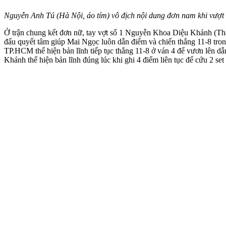
Nguyễn Anh Tú (Hà Nội, áo tím) vô địch nội dung đơn nam khi vượ
Ở trận chung kết đơn nữ, tay vợt số 1 Nguyễn Khoa Diệu Khánh (T
đấu quyết tâm giúp Mai Ngọc luôn dẫn điểm và chiến thắng 11-8 tron
TP.HCM thể hiện bản lĩnh tiếp tục thắng 11-8 ở ván 4 để vươn lên dẫ
Khánh thể hiện bản lĩnh đúng lúc khi ghi 4 điểm liên tục để cứu 2 set 