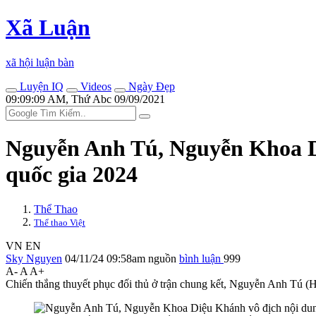
Xã Luận
xã hội luận bàn
Luyện IQ
Videos
Ngày Đẹp
09:09:09 AM, Thứ Abc 09/09/2021
Nguyễn Anh Tú, Nguyễn Khoa Di
quốc gia 2024
Thể Thao
Thể thao Việt
VN
EN
Sky Nguyen
04/11/24 09:58am
nguồn
bình luận
999
A-
A
A+
Chiến thắng thuyết phục đối thủ ở trận chung kết, Nguyễn Anh Tú 