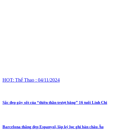
HOT: Thể Thao : 04/11/2024
Sắc đẹp gây sốt của “thiên thần trượt băng” 16 tuổi Linh Chi
Barcelona thắng đẹp Espanyol, lập kỷ lục ghi bàn châu Âu