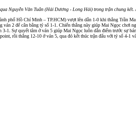
t qua Nguyễn Văn Tuân (Hải Dương - Long Hải) trong trận chung kết.
hành phố Hồ Chí Minh – TP.HCM) vượt lên dẫn 1-0 khi thắng Trần M
g ván 2 để cân bằng tỷ số 1-1. Chiến thắng này giúp Mai Ngọc chơi n
n 3-1. Sự quyết tâm ở ván 5 giúp Mai Ngọc luôn dẫn điểm trước sự bám
point, rồi thắng 12-10 ở ván 5, qua đó kết thúc trận đấu với tỷ số 4-1 v