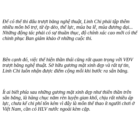
Để có thể thi đấu trượt băng nghệ thuật, Linh Chi phải tập thêm
nhiều môn bổ trợ, từ ép dẻo, thể lực, múa ba lê, múa đương đại...
Những động tác phải có sự thuần thục, độ chính xác cao mới có thể
chinh phục Ban giám khảo ở những cuộc thi.
Bên cạnh đó, việc thể hiện thần thái cũng rất quan trọng với VĐV
trượt băng nghệ thuật. Sở hữu gương mặt xinh đẹp và rất tự tin,
Linh Chi luôn nhận được điểm cộng mỗi khi bước ra sân băng.
Ít ai biết phía sau những gương mặt xinh đẹp như thiên thần trên
sân băng, là hàng chục năm rèn luyện gian khổ, chịu rất nhiều áp
lực, chưa kể chi phí tốn kém vì đây là môn thể thao ít người chơi ở
Việt Nam, cần có HLV nước ngoài kèm cặp.