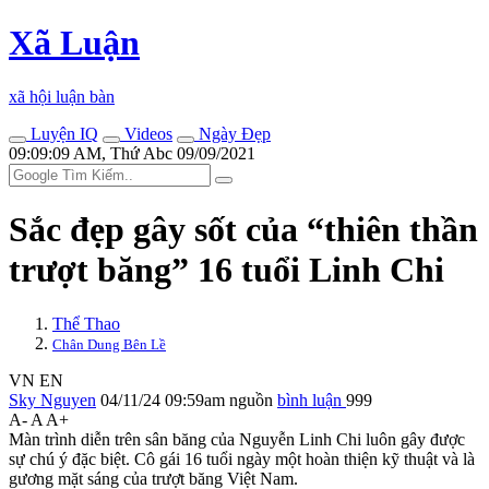
Xã Luận
xã hội luận bàn
Luyện IQ
Videos
Ngày Đẹp
09:09:09 AM, Thứ Abc 09/09/2021
Sắc đẹp gây sốt của “thiên thần
trượt băng” 16 tuổi Linh Chi
Thể Thao
Chân Dung Bên Lề
VN
EN
Sky Nguyen
04/11/24 09:59am
nguồn
bình luận
999
A-
A
A+
Màn trình diễn trên sân băng của Nguyễn Linh Chi luôn gây được
sự chú ý đặc biệt. Cô gái 16 tuổi ngày một hoàn thiện kỹ thuật và là
gương mặt sáng của trượt băng Việt Nam.