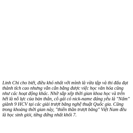
Linh Chi cho biết, điều khó nhất với mình là vừa tập và thi đấu đạt
thành tích cao nhưng vẫn cân bằng được việc học văn hóa cũng
như các hoạt động khác. Nhờ sắp xếp thời gian khoa học và trên
hết là nỗ lực của bản thân, cô gái có nick-name đáng yêu là "Nấm"
giành 9 HCV tại các giải trượt băng nghệ thuật Quốc gia. Cũng
trong khoảng thời gian này, "thiên thần trượt băng" Việt Nam đều
là học sinh giỏi, từng đứng nhất khối 7.