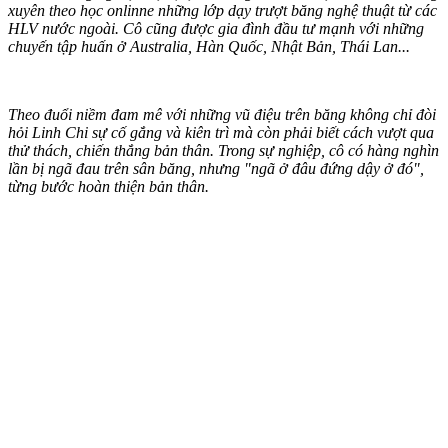
xuyên theo học onlinne những lớp dạy trượt băng nghệ thuật từ các
HLV nước ngoài. Cô cũng được gia đình đầu tư mạnh với những
chuyến tập huấn ở Australia, Hàn Quốc, Nhật Bản, Thái Lan...
Theo đuổi niềm đam mê với những vũ điệu trên băng không chỉ đòi
hỏi Linh Chi sự cố gắng và kiên trì mà còn phải biết cách vượt qua
thử thách, chiến thắng bản thân. Trong sự nghiệp, cô có hàng nghìn
lần bị ngã đau trên sân băng, nhưng "ngã ở đâu đứng dậy ở đó",
từng bước hoàn thiện bản thân.