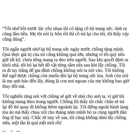
“Tôi nhớ hồi trước lúc yêu nhau tôi có tặng cô bộ trang sức, tính ra
cũng lắm tiền. Mẹ tôi nói ly hôn rồi thì cô trả lại cho tôi, tôi thấy vậy
cũng đúng”.
Tôi ngẩn người nhớ lại bộ trang sức ngày trước chồng tặng mình.
Quả thực giá trị của nó cũng không quá lớn, nhưng vì tôi quý nên
giữ rất kỹ, chưa từng mang ra đeo trên người. Sau khi quyết định ra
khỏi nhà, tôi bỏ lại hết đồ vật từng sắm sửa sau khi lấy chồng. Tôi
ra đi tay trắng để gia đình chồng không nói ra nói vào. Tôi không
thể ngờ được chồng còn muốn đòi lại bộ trang sức kia. Anh còn nói
là mẹ anh bảo đến lấy, đúng là con trai ngoan của mẹ không bao giờ
thay đổi mà.
Tôi nghiến răng nói với chồng sẽ gửi về nhà cho anh ta, vì giờ tôi
không mang theo trong người. Chồng tôi thấy tôi chắc chắn sẽ trả
lại đồ thì quay đi không thèm ngoảnh lại. Tôi đứng ngoài hành lang
tòa án mà thấy chua xót cho tháng năm mình bỏ ra cùng người đàn
ông tệ bạc này. Chắc từ nay về sau, tôi cũng không dám lấy chồng
nữa, một lần là quá mệt mỏi rồi!