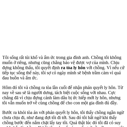
Tôi sống rất tủi khổ và ấm ức trong gia đình anh. Chồng tôi không
muốn ở riêng, nhưng cũng chẳng bảo vệ được vợ của mình. Chịu
đựng không thấu, tôi quyết định
ra tòa ly hôn
với chồng. Vì nếu cứ
tiếp tục sống thế này, tôi sợ có ngày mình sẽ bệnh trầm cảm vì quá
đau buồn và ấm ức.
Hôm đó tôi và chồng ra tòa lần cuối để nhận phán quyết ly hôn. Từ
nay về sau sẽ là người dưng, tách biệt cuộc sống với nhau. Cực
chẳng đã vì chịu đựng cảnh làm dâu bị ức hiế‌p mới ly hôn, nhưng
tôi vẫn muốn trở về cùng chồng để cho con một gia đình đủ đầy.
Bước ra khỏi tòa án với phán quyết ly hôn, tôi thấy chồng ngần ngừ
chưa chịu đi, như đang đợi tôi đi tới. Sau đó tôi bất ngờ khi thấy
chồng bước đến nắm chặt lấy tay tôi. Quả thật lúc đó tôi đã có suy