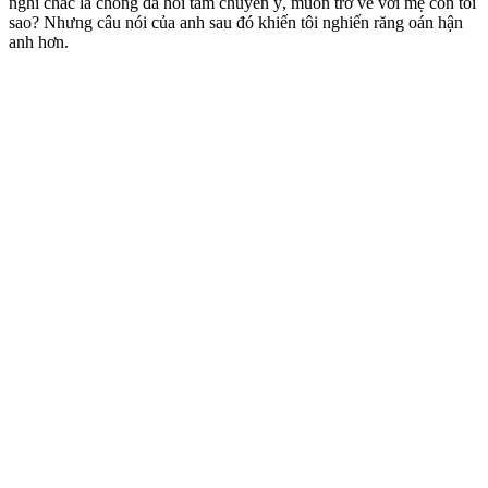
nghĩ chắc là chồng đã hồi tâm chuyển ý, muốn trở về với mẹ con tôi
sao? Nhưng câu nói của anh sau đó khiến tôi nghiến răng oán hận
anh hơn.