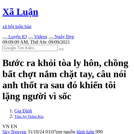
Xã Luận
xã hội luận bàn
Luyện IQ
Videos
Ngày Đẹp
09:09:09 AM, Thứ Abc 09/09/2021
Bước ra khỏi tòa ly hôn, chồng
bất chợt nắm chặt tay, câu nói
anh thốt ra sau đó khiến tôi
lặng người vì sốc
Gia Đình
Tâm Sự Thầm Kín
VN
EN
Sky Nguyen
31/10/24 03:07pm
nguồn
bình luận
999