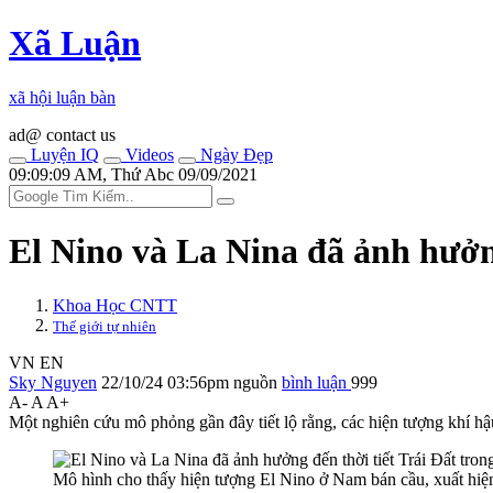
Xã Luận
xã hội luận bàn
ad@ contact us
Luyện IQ
Videos
Ngày Đẹp
09:09:09 AM, Thứ Abc 09/09/2021
El Nino và La Nina đã ảnh hưởng
Khoa Học CNTT
Thế giới tự nhiên
VN
EN
Sky Nguyen
22/10/24 03:56pm
nguồn
bình luận
999
A-
A
A+
Một nghiên cứu mô phỏng gần đây tiết lộ rằng, các hiện tượng khí hậu
Mô hình cho thấy hiện tượng El Nino ở Nam bán cầu, xuất hiện