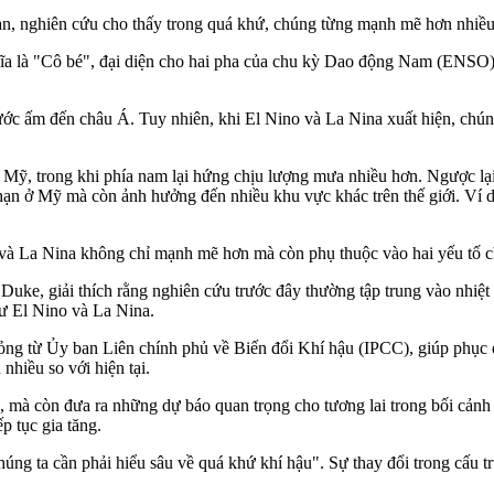
đoan, nghiên cứu cho thấy trong quá khứ, chúng từng mạnh mẽ hơn nhiều
ĩa là "Cô bé", đại diện cho hai pha của chu kỳ Dao động Nam (ENSO), 
ước ấm đến châu Á. Tuy nhiên, khi El Nino và La Nina xuất hiện, chún
c Mỹ, trong khi phía nam lại hứng chịu lượng mưa nhiều hơn. Ngược l
hạn ở Mỹ mà còn ảnh hưởng đến nhiều khu vực khác trên thế giới. Ví d
và La Nina không chỉ mạnh mẽ hơn mà còn phụ thuộc vào hai yếu tố chí
Duke, giải thích rằng nghiên cứu trước đây thường tập trung vào nhiệt
hư El Nino và La Nina.
g từ Ủy ban Liên chính phủ về Biến đổi Khí hậu (IPCC), giúp phục dựn
hiều so với hiện tại.
 mà còn đưa ra những dự báo quan trọng cho tương lai trong bối cảnh 
p tục gia tăng.
ng ta cần phải hiểu sâu về quá khứ khí hậu". Sự thay đổi trong cấu t