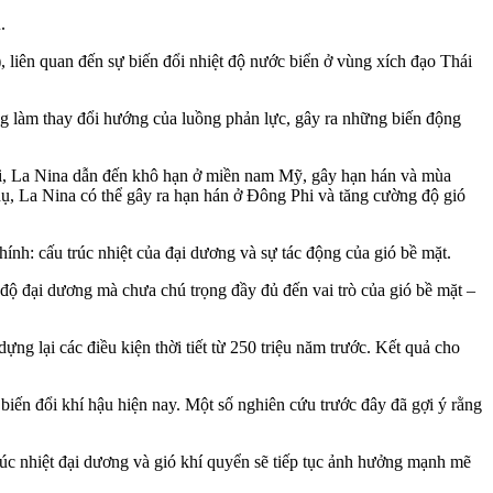
.
liên quan đến sự biến đổi nhiệt độ nước biển ở vùng xích đạo Thái
g làm thay đổi hướng của luồng phản lực, gây ra những biến động
ại, La Nina dẫn đến khô hạn ở miền nam Mỹ, gây hạn hán và mùa
ụ, La Nina có thể gây ra hạn hán ở Đông Phi và tăng cường độ gió
nh: cấu trúc nhiệt của đại dương và sự tác động của gió bề mặt.
 độ đại dương mà chưa chú trọng đầy đủ đến vai trò của gió bề mặt –
g lại các điều kiện thời tiết từ 250 triệu năm trước. Kết quả cho
biến đổi khí hậu hiện nay. Một số nghiên cứu trước đây đã gợi ý rằng
rúc nhiệt đại dương và gió khí quyển sẽ tiếp tục ảnh hưởng mạnh mẽ