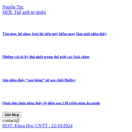
Nguồn Tin:
MỚI: Thế giới tự nhiên
Tận mục hổ nhạt, loài hổ siêu quý hiếm may lắm mới nhìn thấy
Những cái tổ kỳ thú nhất trong thế giới các loài chim
Sắp nhìn thấy “sao băng” từ sao chổi Halley
Quái thú chưa từng thấy lộ diện sau 138 triệu năm ẩn mình
Gửi Msg
contact@
HOT: Khoa Học CNTT : 22/10/2024