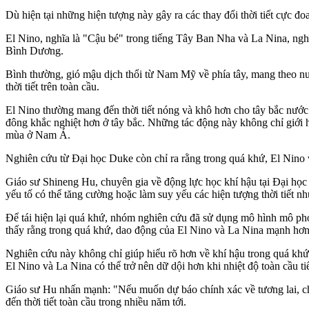
Dù hiện tại những hiện tượng này gây ra các thay đổi thời tiết cực 
El Nino, nghĩa là "Cậu bé" trong tiếng Tây Ban Nha và La Nina, ngh
Bình Dương.
Bình thường, gió mậu dịch thổi từ Nam Mỹ về phía tây, mang theo n
thời tiết trên toàn cầu.
El Nino thường mang đến thời tiết nóng và khô hơn cho tây bắc nướ
đông khắc nghiệt hơn ở tây bắc. Những tác động này không chỉ giới 
mùa ở Nam Á.
Nghiên cứu từ Đại học Duke còn chỉ ra rằng trong quá khứ, El Nino 
Giáo sư Shineng Hu, chuyên gia về động lực học khí hậu tại Đại học 
yếu tố có thể tăng cường hoặc làm suy yếu các hiện tượng thời tiết n
Để tái hiện lại quá khứ, nhóm nghiên cứu đã sử dụng mô hình mô phỏn
thấy rằng trong quá khứ, dao động của El Nino và La Nina mạnh hơn n
Nghiên cứu này không chỉ giúp hiểu rõ hơn về khí hậu trong quá khứ,
El Nino và La Nina có thể trở nên dữ dội hơn khi nhiệt độ toàn cầu tiế
Giáo sư Hu nhấn mạnh: "Nếu muốn dự báo chính xác về tương lai, chú
đến thời tiết toàn cầu trong nhiều năm tới.