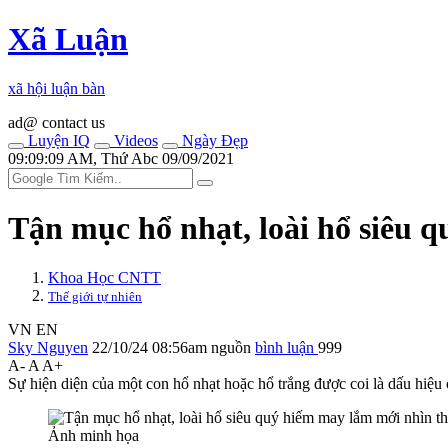
Xã Luận
xã hội luận bàn
ad@ contact us
Luyện IQ
Videos
Ngày Đẹp
09:09:09 AM, Thứ Abc 09/09/2021
Tận mục hổ nhạt, loài hổ siêu 
Khoa Học CNTT
Thế giới tự nhiên
VN
EN
Sky Nguyen
22/10/24 08:56am
nguồn
bình luận
999
A-
A
A+
Sự hiện diện của một con hổ nhạt hoặc hổ trắng được coi là dấu hiệ
Ảnh minh họa