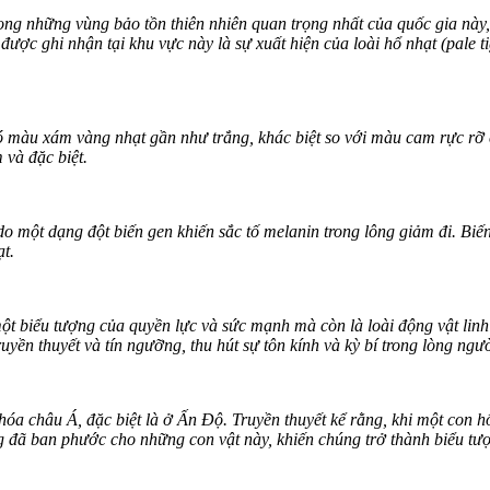
rong những vùng bảo tồn thiên nhiên quan trọng nhất của quốc gia này,
ược ghi nhận tại khu vực này là sự xuất hiện của loài hổ nhạt (pale t
có màu xám vàng nhạt gần như trắng, khác biệt so với màu cam rực rỡ 
 và đặc biệt.
một dạng đột biến gen khiến sắc tố melanin trong lông giảm đi. Biến 
t.
ột biểu tượng của quyền lực và sức mạnh mà còn là loài động vật linh
ruyền thuyết và tín ngưỡng, thu hút sự tôn kính và kỳ bí trong lòng ngư
hóa châu Á, đặc biệt là ở Ấn Độ. Truyền thuyết kể rằng, khi một con h
ng đã ban phước cho những con vật này, khiến chúng trở thành biểu tư