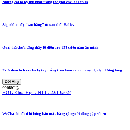
Những cái tổ kỳ thú nhất trong thế giới các loài chim
Sắp nhìn thấy “sao băng” từ sao chổi Halley
Quái thú chưa từng thấy lộ diện sau 138 triệu năm ẩn mình
77% diện tích san hô bị tẩy trắng trên toàn cầu vì nhiệt độ đại dương tăng
Gửi Msg
contact@
HOT: Khoa Học CNTT : 22/10/2024
WeChat bị tố có lỗ hổng bảo mật, hàng tỷ người dùng gặp rủi ro