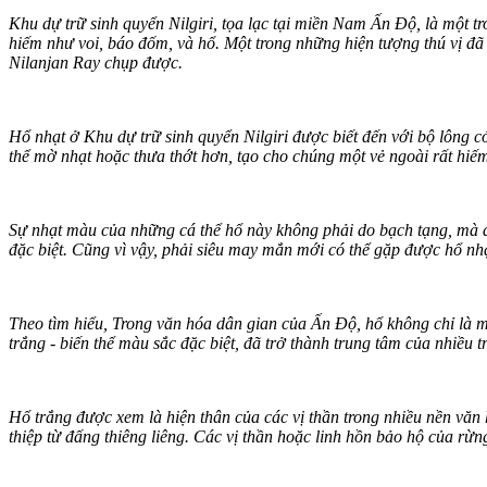
Khu dự trữ sinh quyển Nilgiri, tọa lạc tại miền Nam Ấn Độ, là một t
hiếm như voi, báo đốm, và hổ. Một trong những hiện tượng thú vị đã đ
Nilanjan Ray chụp được.
Hổ nhạt ở Khu dự trữ sinh quyển Nilgiri được biết đến với bộ lông 
thể mờ nhạt hoặc thưa thớt hơn, tạo cho chúng một vẻ ngoài rất hiếm
Sự nhạt màu của những cá thể hổ này không phải do bạch tạng, mà do 
đặc biệt. Cũng vì vậy, phải siêu may mắn mới có thể gặp được hổ nhạ
Theo tìm hiểu, Trong văn hóa dân gian của Ấn Độ, hổ không chỉ là m
trắng - biến thể màu sắc đặc biệt, đã trở thành trung tâm của nhiều t
Hổ trắng được xem là hiện thân của các vị thần trong nhiều nền văn 
thiệp từ đấng thiêng liêng. Các vị thần hoặc linh hồn bảo hộ của rừ