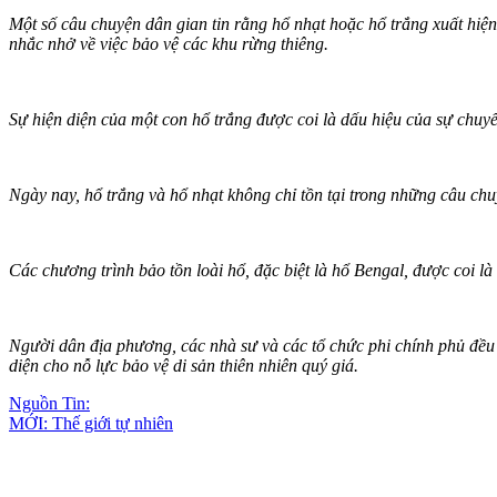
Một số câu chuyện dân gian tin rằng hổ nhạt hoặc hổ trắng xuất hiện
nhắc nhở về việc bảo vệ các khu rừng thiêng.
Sự hiện diện của một con hổ trắng được coi là dấu hiệu của sự chu
Ngày nay, hổ trắng và hổ nhạt không chỉ tồn tại trong những câu chu
Các chương trình bảo tồn loài hổ, đặc biệt là hổ Bengal, được coi là
Người dân địa phương, các nhà sư và các tổ chức phi chính phủ đều g
diện cho nỗ lực bảo vệ di sản thiên nhiên quý giá.
Nguồn Tin:
MỚI: Thế giới tự nhiên