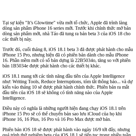
Tại sự kiện "It’s Glowtime" vừa mới tổ chức, Apple đã trình làng
dòng sản phẩm iPhone 16 series mới. Trước khi chính thức mở bán
dòng sản phẩm mới, nhà Táo đã tung ra bản beta 3 của iOS 18 cho
các thiết bị này.
Trước đó, cuối tháng 8, iOS 18.1 beta 3 đã được phát hành cho mẫu
iPhone 15 Pro, nhưng hiện đã có phiên bản dành cho mẫu iPhone
16. Phần mềm mới có số bản dựng là 22B5034o, tăng so với phiên
bản 1B5034e được phát hành cho các thiết bị khác.
iOS 18.1 mang tới các tính năng đầu tiên của Apple Intelligence
như: Writing Tools, Reduce Interruptions, tóm tắt thông báo... và dự
kiến vào tháng 10 sẽ được phát hành chính thức. Phiên bản ra mắt
đầu tiên của iOS 18 sẽ không có tính năng nào của Apple
Intelligence.
Điều này có nghĩa là những người hiện đang chạy iOS 18.1 trên
iPhone 15 Pro sẽ có thể chuyển bản sao lưu iCloud của họ khi
iPhone 16, 16 Plus, 16 Pro và 16 Pro Max được mở bán.
Phiên bản iOS 18 sẽ được phát hành vào ngày 16/9 tới đây, nhưng
quá trình thử nghiệm beta của iOS 18.1 sẽ tiếp tục trong nhiều tuần