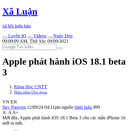
Xã Luận
xã hội luận bàn
Luyện IQ
Videos
Ngày Đẹp
09:09:09 AM, Thứ Abc 09/09/2021
Apple phát hành iOS 18.1 beta
3
Khoa Học CNTT
Phần mềm Ứng dụng
VN
EN
Sky Nguyen
12/09/24 04:11pm
nguồn
bình luận
999
A-
A
A+
Mới đây, Apple phát hành iOS 18.1 Beta 3 cho các mẫu iPhone 16
mới ra mắt.