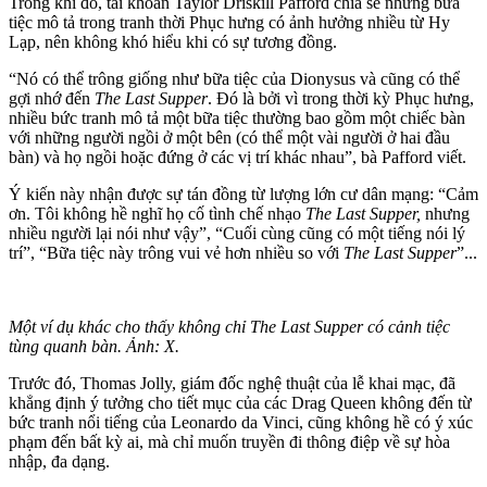
Trong khi đó, tài khoản Taylor Driskill Pafford chia sẻ những bữa
tiệc mô tả trong tranh thời Phục hưng có ảnh hưởng nhiều từ Hy
Lạp, nên không khó hiểu khi có sự tương đồng.
“Nó có thể trông giống như bữa tiệc của Dionysus và cũng có thể
gợi nhớ đến
The
Last Supper
. Đó là bởi vì trong thời kỳ Phục hưng,
nhiều bức tranh mô tả một bữa tiệc thường bao gồm một chiếc bàn
với những người ngồi ở một bên (có thể một vài người ở hai đầu
bàn) và họ ngồi hoặc đứng ở các vị trí khác nhau”, bà Pafford viết.
Ý kiến này nhận được sự tán đồng từ lượng lớn cư dân mạng: “Cảm
ơn. Tôi không hề nghĩ họ cố tình chế nhạo
The
Last Supper
,
nhưng
nhiều người lại nói như vậy”, “Cuối cùng cũng có một tiếng nói lý
trí”, “Bữa tiệc này trông vui vẻ hơn nhiều so với
The
Last Supper
”...
Một ví dụ khác cho thấy không chỉ The Last Supper có cảnh tiệc
tùng quanh bàn. Ảnh: X.
Trước đó, Thomas Jolly, giám đốc nghệ thuật của lễ khai mạc, đã
khẳng định ý tưởng cho tiết mục của các Drag Queen không đến từ
bức tranh nổi tiếng của Leonardo da Vinci, cũng không hề có ý xúc
phạm đến bất kỳ ai, mà chỉ muốn truyền đi thông điệp về sự hòa
nhập, đa dạng.