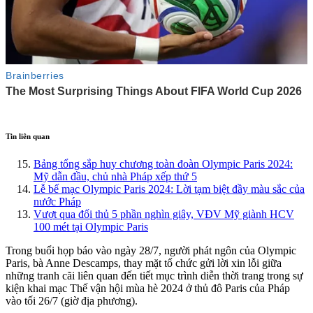
Tin liên quan
Bảng tổng sắp huy chương toàn đoàn Olympic Paris 2024:
Mỹ dẫn đầu, chủ nhà Pháp xếp thứ 5
Lễ bế mạc Olympic Paris 2024: Lời tạm biệt đầy màu sắc của
nước Pháp
Vượt qua đối thủ 5 phần nghìn giây, VĐV Mỹ giành HCV
100 mét tại Olympic Paris
Trong buổi họp báo vào ngày 28/7, người phát ngôn của Olympic
Paris, bà Anne Descamps, thay mặt tổ chức gửi lời xin lỗi giữa
những tranh cãi liên quan đến tiết mục trình diễn thời trang trong sự
kiện khai mạc Thế vận hội mùa hè 2024 ở thủ đô Paris của Pháp
vào tối 26/7 (giờ địa phương).