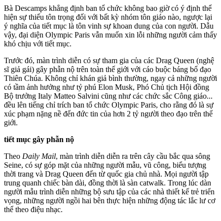
Bà Descamps khẳng định ban tổ chức không bao giờ có ý định thể
hiện sự thiếu tôn trọng đối với bất kỳ nhóm tôn giáo nào, ngược lại
ý nghĩa của tiết mục là tôn vinh sự khoan dung của con người. Dẫu
vậy, đại diện Olympic Paris vẫn muốn xin lỗi những người cảm thấy
khó chịu với tiết mục.
Trước đó, màn trình diễn có sự tham gia của các Drag Queen (nghệ
sĩ giả gái) gây phẫn nộ trên toàn thế giới với cáo buộc báng bổ đạo
Thiên Chúa. Không chỉ khán giả bình thường, ngay cả những người
có tầm ảnh hưởng như tỷ phú Elon Musk, Phó Chủ tịch Hội đồng
Bộ trưởng Italy Matteo Salvini cũng như các chức sắc Công giáo...
đều lên tiếng chỉ trích ban tổ chức Olympic Paris, cho rằng đó là sự
xúc phạm nặng nề đến đức tin của hơn 2 tỷ người theo đạo trên thế
giới.
tiết mục gây phẫn nộ
Theo
Daily Mail
, màn trình diễn diễn ra trên cây cầu bắc qua sông
Seine, có sự góp mặt của những người mẫu, vũ công, biểu tượng
thời trang và Drag Queen đến từ quốc gia chủ nhà. Mọi người tập
trung quanh chiếc bàn dài, đồng thời là sàn catwalk. Trong lúc dàn
người mẫu trình diễn những bộ sưu tập của các nhà thiết kế trẻ triển
vọng, những người ngồi hai bên thực hiện những động tác lắc lư c‌ơ
th‌ể theo điệu nhạc.