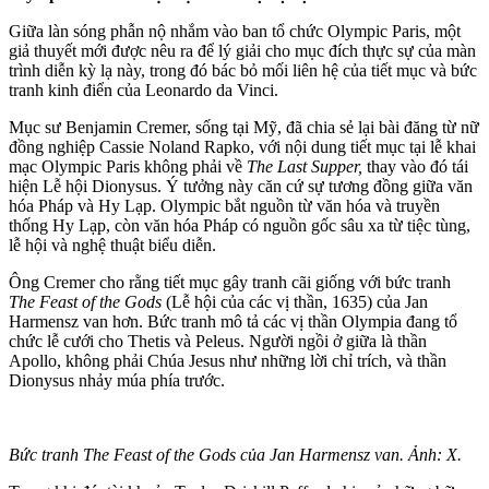
Giữa làn sóng phẫn nộ nhắm vào ban tổ chức Olympic Paris, một
giả thuyết mới được nêu ra để lý giải cho mục đích thực sự của màn
trình diễn kỳ lạ này, trong đó bác bỏ mối liên hệ của tiết mục và bức
tranh kinh điển của Leonardo da Vinci.
Mục sư Benjamin Cremer, sống tại Mỹ, đã chia sẻ lại bài đăng từ nữ
đồng nghiệp Cassie Noland Rapko, với nội dung tiết mục tại lễ khai
mạc Olympic Paris không phải về
The Last Supper,
thay vào đó tái
hiện Lễ hội Dionysus. Ý tưởng này căn cứ sự tương đồng giữa văn
hóa Pháp và Hy Lạp. Olympic bắt nguồn từ văn hóa và truyền
thống Hy Lạp, còn văn hóa Pháp có nguồn gốc sâu xa từ tiệc tùng,
lễ hội và nghệ thuật biểu diễn.
Ông Cremer cho rằng tiết mục gây tranh cãi giống với bức tranh
The Feast of the Go‌ds
(Lễ hội của các vị thần, 1635) của Jan
Harmensz van hơn. Bức tranh mô tả các vị thần Olympia đang tổ
chức lễ cưới cho Thetis và Peleus. Người ngồi ở giữa là thần
Apollo, không phải Chúa Jesus như những lời chỉ trích, và thần
Dionysus nhảy múa phía trước.
Bức tranh The Feast of the Go‌ds của Jan Harmensz van. Ảnh: X.