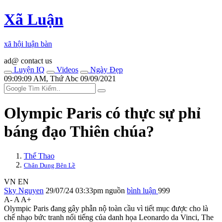
Xã Luận
xã hội luận bàn
ad@ contact us
Luyện IQ
Videos
Ngày Đẹp
09:09:09 AM, Thứ Abc 09/09/2021
Olympic Paris có thực sự phỉ
báng đạo Thiên chúa?
Thể Thao
Chân Dung Bên Lề
VN
EN
Sky Nguyen
29/07/24 03:33pm
nguồn
bình luận
999
A-
A
A+
Olympic Paris đang gây phẫn nộ toàn cầu vì tiết mục được cho là
chế nhạo bức tranh nổi tiếng của danh họa Leonardo da Vinci, The