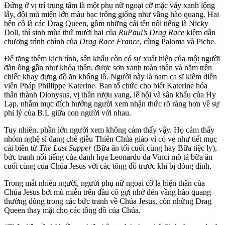
Đứng ở vị trí trung tâm là một phụ nữ ngoại cỡ mặc váy xanh lộng
lẫy, đội mũ miện lớn màu bạc trông giống như vầng hào quang. Hai
bên cô là các Drag Queen, gồm những cái tên nổi tiếng là Nicky
Doll, thí sinh mùa thứ mười hai của
RuPaul’s Drag Race
kiêm dẫn
chương trình chính của
Drag Race France
, cùng Paloma và Piche.
Để tăng thêm kịch tính, sân khấu còn có sự xuất hiện của một người
đàn ông gần như khỏ‌ּa thâ‌ּn, được sơn xanh toàn thân và nằm trên
chiếc khay đựng đồ ăn khổng lồ. Người này là nam ca sĩ kiêm diễn
viên Pháp Phillippe Katerine. Ban tổ chức cho biết Katerine hóa
thân thành Dionysus, vị thần rượu vang, lễ hội và sân khấu của Hy
Lạp, nhằm mục đích hướng người xem nhận thức rõ ràng hơn về sự
phi lý của B.L giữa con người với nhau.
Tuy nhiên, phần lớn người xem không cảm thấy vậy. Họ cảm thấy
nhóm nghệ sĩ đang chế giễu Thiên Chúa giáo vì có vẻ như tiết mục
cải biên từ
The Last Supper
(Bữa ăn tối cuối cùng hay Bữa tiệc ly),
bức tranh nổi tiếng của danh họa Leonardo da Vinci mô tả bữa ăn
cuối cùng của Chúa Jesus với các tông đồ trước khi bị đóng đinh.
Trong mắt nhiều người, người phụ nữ ngoại cỡ là hiện thân của
Chúa Jesus bởi mũ miễn trên đầu cô gợi nhớ đến vầng hào quang
thường dùng trong các bức tranh về Chúa Jesus, còn những Drag
Queen thay mặt cho các tông đồ của Chúa.