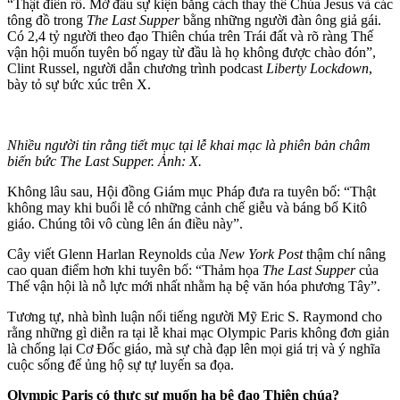
“Thật điên rồ. Mở đầu sự kiện bằng cách thay thế Chúa Jesus và các
tông đồ trong
The Last Supper
bằng những người đàn ông giả gái.
Có 2,4 tỷ người theo đạo Thiên chúa trên Trái đất và rõ ràng Thế
vận hội muốn tuyên bố ngay từ đầu là họ không được chào đón”,
Clint Russel, người dẫn chương trình podcast
Liberty Lockdown
,
bày tỏ sự bức xúc trên X.
Nhiều người tin rằng tiết mục tại lễ khai mạc là phiên bản châm
biến bức The Last Supper. Ảnh: X.
Không lâu sau, Hội đồng Giám mục Pháp đưa ra tuyên bố: “Thật
không may khi buổi lễ có những cảnh chế giễu và báng bổ Kitô
giáo. Chúng tôi vô cùng lên án điều này”.
Cây viết Glenn Harlan Reynolds của
New York Post
thậm chí nâng
cao quan điểm hơn khi tuyên bố: “Thảm họa
The Last Supper
của
Thế vận hội là nỗ lực mới nhất nhằm hạ bệ văn hóa phương Tây”.
Tương tự, nhà bình luận nổi tiếng người Mỹ Eric S. Raymond cho
rằng những gì diễn ra tại lễ khai mạc Olympic Paris không đơn giản
là chống lại Cơ Đốc giáo, mà sự chà đạp lên mọi giá trị và ý nghĩa
cuộc sống để ủng hộ sự tự luyến sa đọa.
Olympic Paris có thực sự muốn hạ bệ đạo Thiên chúa?