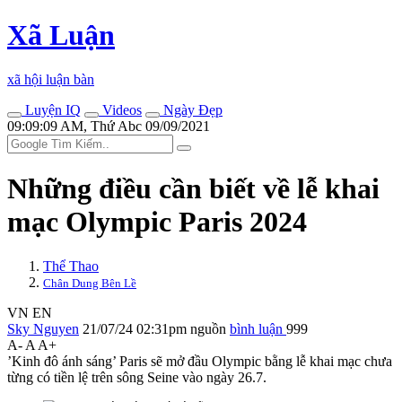
Xã Luận
xã hội luận bàn
Luyện IQ
Videos
Ngày Đẹp
09:09:09 AM, Thứ Abc 09/09/2021
Những điều cần biết về lễ khai
mạc Olympic Paris 2024
Thể Thao
Chân Dung Bên Lề
VN
EN
Sky Nguyen
21/07/24 02:31pm
nguồn
bình luận
999
A-
A
A+
’Kinh đô ánh sáng’ Paris sẽ mở đầu Olympic bằng lễ khai mạc chưa
từng có tiền lệ trên sông Seine vào ngày 26.7.