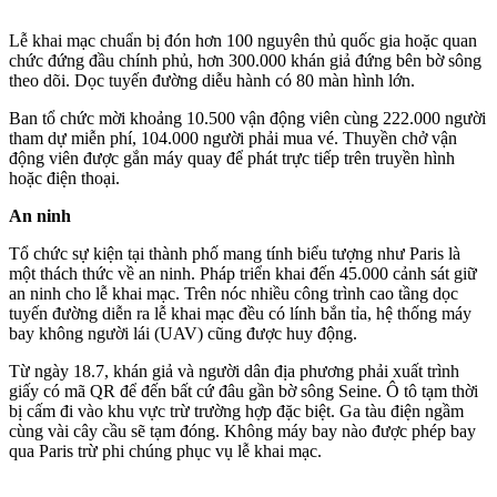
Lễ khai mạc chuẩn bị đón hơn 100 nguyên thủ quốc gia hoặc quan
chức đứng đầu chính phủ, hơn 300.000 khán giả đứng bên bờ sông
theo dõi. Dọc tuyến đường diễu hành có 80 màn hình lớn.
Ban tổ chức mời khoảng 10.500 vận động viên cùng 222.000 người
tham dự miễn phí, 104.000 người phải mua vé. Thuyền chở vận
động viên được gắn máy quay để phát trực tiếp trên truyền hình
hoặc điện thoại.
An ninh
Tổ chức sự kiện tại thành phố mang tính biểu tượng như Paris là
một thách thức về an ninh. Pháp triển khai đến 45.000 cảnh sát giữ
an ninh cho lễ khai mạc. Trên nóc nhiều công trình cao tầng dọc
tuyến đường diễn ra lễ khai mạc đều có lính bắn tỉa, hệ thống máy
bay không người lái (UAV) cũng được huy động.
Từ ngày 18.7, khán giả và người dân địa phương phải xuất trình
giấy có mã QR để đến bất cứ đâu gần bờ sông Seine. Ô tô tạm thời
bị cấm đi vào khu vực trừ trường hợp đặc biệt. Ga tàu điện ngầm
cùng vài cây cầu sẽ tạm đóng. Không máy bay nào được phép bay
qua Paris trừ phi chúng phục vụ lễ khai mạc.