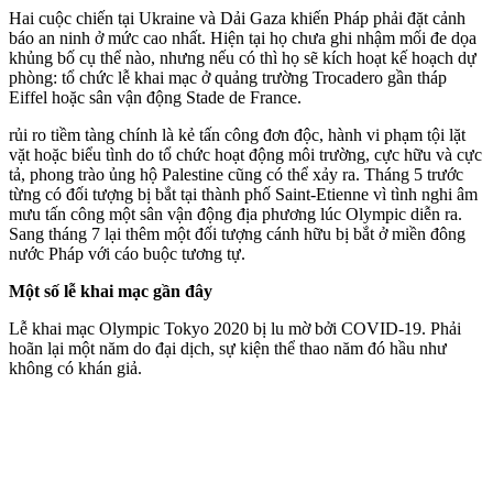
Hai cuộc chiến tại Ukraine và Dải Gaza khiến Pháp phải đặt cảnh
báo an ninh ở mức cao nhất. Hiện tại họ chưa ghi nhậm mối đe dọa
khủ‌ng b‌ố cụ thể nào, nhưng nếu có thì họ sẽ kích hoạt kế hoạch dự
phòng: tổ chức lễ khai mạc ở quảng trường Trocadero gần tháp
Eiffel hoặc sân vận động Stade de France.
rủi ro tiềm tàng chính là kẻ tấn công đơn độc, hành vi phạm tội lặt
vặt hoặc biểu tình do tổ chức hoạt động môi trường, cực hữu và cực
tả, phong trào ủng hộ Palestine cũng có thể xảy ra. Tháng 5 trước
từng có đối tượng bị bắt tại thành phố Saint-Etienne vì tình nghi âm
mưu tấn công một sân vận động địa phương lúc Olympic diễn ra.
Sang tháng 7 lại thêm một đối tượng cánh hữu bị bắt ở miền đông
nước Pháp với cáo buộc tương tự.
Một số lễ khai mạc gần đây
Lễ khai mạc Olympic Tokyo 2020 bị lu mờ bởi COVID-19. Phải
hoãn lại một năm do đại dịch, sự kiện thể thao năm đó hầu như
không có khán giả.