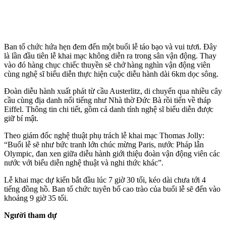
Ban tổ chức hứa hẹn đem đến một buổi lễ táo bạo và vui tươi. Đây
là lần đầu tiên lễ khai mạc không diễn ra trong sân vận động. Thay
vào đó hàng chục chiếc thuyền sẽ chở hàng nghìn vận động viên
cùng nghệ sĩ biểu diễn thực hiện cuộc diễu hành dài 6km dọc sông.
Đoàn diễu hành xuất phát từ cầu Austerlitz, di chuyển qua nhiều cây
cầu cùng địa danh nổi tiếng như Nhà thờ Đức Bà rồi tiến về tháp
Eiffel. Thông tin chi tiết, gồm cả danh tính nghệ sĩ biểu diễn được
giữ bí mật.
Theo giám đốc nghệ thuật phụ trách lễ khai mạc Thomas Jolly:
“Buổi lễ sẽ như bức tranh lớn chúc mừng Paris, nước Pháp lẫn
Olympic, đan xen giữa diễu hành giới thiệu đoàn vận động viên các
nước với biểu diễn nghệ thuật và nghi thức khác”.
Lễ khai mạc dự kiến bắt đầu lúc 7 giờ 30 tối, kéo dài chưa tới 4
tiếng đồng hồ. Ban tổ chức tuyên bố cao trào của buổi lễ sẽ đến vào
khoảng 9 giờ 35 tối.
Người tham dự