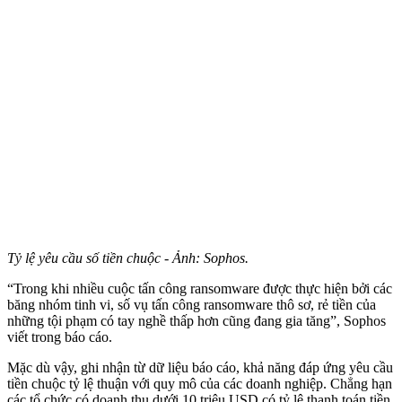
Tỷ lệ yêu cầu số tiền chuộc - Ảnh: Sophos.
“Trong khi nhiều cuộc tấn công ransomware được thực hiện bởi các
băng nhóm tinh vi, số vụ tấn công ransomware thô sơ, rẻ tiền của
những tội phạm có tay nghề thấp hơn cũng đang gia tăng”, Sophos
viết trong báo cáo.
Mặc dù vậy, ghi nhận từ dữ liệu báo cáo, khả năng đáp ứng yêu cầu
tiền chuộc tỷ lệ thuận với quy mô của các doanh nghiệp. Chẳng hạn
các tổ chức có doanh thu dưới 10 triệu USD có tỷ lệ thanh toán tiền