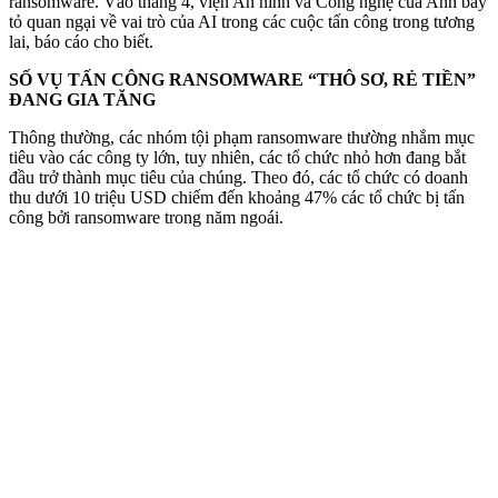
ransomware. Vào tháng 4, viện An ninh và Công nghệ của Anh bày
tỏ quan ngại về vai trò của AI trong các cuộc tấn công trong tương
lai, báo cáo cho biết.
SỐ VỤ TẤN CÔNG RANSOMWARE “THÔ SƠ, RẺ TIỀN”
ĐANG GIA TĂNG
Thông thường, các nhóm tội phạm ransomware thường nhắm mục
tiêu vào các công ty lớn, tuy nhiên, các tổ chức nhỏ hơn đang bắt
đầu trở thành mục tiêu của chúng. Theo đó, các tổ chức có doanh
thu dưới 10 triệu USD chiếm đến khoảng 47% các tổ chức bị tấn
công bởi ransomware trong năm ngoái.