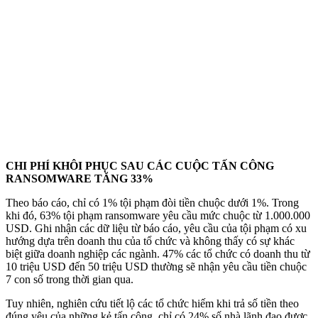
CHI PHÍ KHÔI PHỤC SAU CÁC CUỘC TẤN CÔNG
RANSOMWARE TĂNG 33%
Theo báo cáo, chỉ có 1% tội phạm đòi tiền chuộc dưới 1%. Trong
khi đó, 63% tội phạm ransomware yêu cầu mức chuộc từ 1.000.000
USD. Ghi nhận các dữ liệu từ báo cáo, yêu cầu của tội phạm có xu
hướng dựa trên doanh thu của tổ chức và không thấy có sự khác
biệt giữa doanh nghiệp các ngành. 47% các tổ chức có doanh thu từ
10 triệu USD đến 50 triệu USD thường sẽ nhận yêu cầu tiền chuộc
7 con số trong thời gian qua.
Tuy nhiên, nghiên cứu tiết lộ các tổ chức hiếm khi trả số tiền theo
đúng yêu của những kẻ tấn công, chỉ có 24% số nhà lãnh đạo được