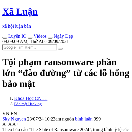
Xã Luận
xã hội luận bàn
Luyện IQ
Videos
Ngày Đẹp
09:09:09 AM, Thứ Abc 09/09/2021
Tội phạm ransomware phần
lớn “đào đường” từ các lỗ hổng
bảo mật
Khoa Học CNTT
Bảo mật Hacking
VN
EN
Sky Nguyen
23/07/24 10:23am
nguồn
bình luận
999
A-
A
A+
Theo báo cáo ’The State of Ransomware 2024’, trung bình tỷ lệ các