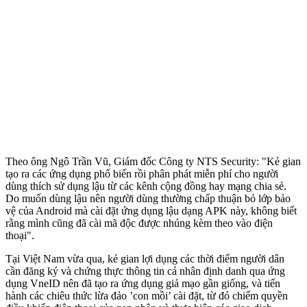
Theo ông Ngô Trần Vũ, Giám đốc Công ty NTS Security: "Kẻ gian
tạo ra các ứng dụng phổ biến rồi phân phát miễn phí cho người
dùng thích sử dụng lậu từ các kênh cộng đồng hay mạng chia sẻ.
Do muốn dùng lậu nên người dùng thường chấp thuận bỏ lớp bảo
vệ của Android mà cài đặt ứng dụng lậu dạng APK này, không biết
rằng mình cũng đã cài mã độc được nhúng kèm theo vào điện
thoại".
Tại Việt Nam vừa qua, kẻ gian lợi dụng các thời điểm người dân
cần đăng ký và chứng thực thông tin cá nhân định danh qua ứng
dụng VneID nên đã tạo ra ứng dụng giả mạo gần giống, và tiến
hành các chiêu thức lừa đảo ’con mồi’ cài đặt, từ đó chiếm quyền