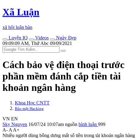
Xã Luận
xã hội luận bàn
Luyện IQ
Videos
Ngày Đẹp
09:09:09 AM, Thứ Abc 09/09/2021
Cách bảo vệ điện thoại trước
phần mềm đánh cắp tiền tài
khoản ngân hàng
Khoa Học CNTT
Bảo mật Hacking
VN
EN
Sky Nguyen
16/07/24 10:07am
nguồn
bình luận
999
A-
A
A+
Nhiều người dùng bỗng dưng mất số tiền trong tài khoản ngân hàng