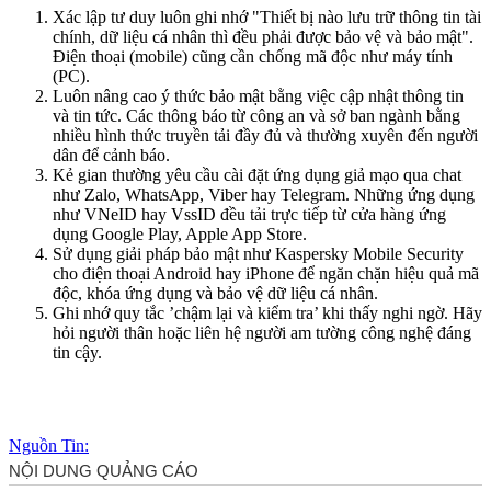
Xác lập tư duy luôn ghi nhớ "Thiết bị nào lưu trữ thông tin tài
chính, dữ liệu cá nhân thì đều phải được bảo vệ và bảo mật".
Điện thoại (mobile) cũng cần chống mã độc như máy tính
(PC).
Luôn nâng cao ý thức bảo mật bằng việc cập nhật thông tin
và tin tức. Các thông báo từ công an và sở ban ngành bằng
nhiều hình thức truyền tải đầy đủ và thường xuyên đến người
dân để cảnh báo.
Kẻ gian thường yêu cầu cài đặt ứng dụng giả mạo qua chat
như Zalo, WhatsApp, Viber hay Telegram. Những ứng dụng
như VNeID hay VssID đều tải trực tiếp từ cửa hàng ứng
dụng Google Play, Apple App Store.
Sử dụng giải pháp bảo mật như Kaspersky Mobile Security
cho điện thoại Android hay iPhone để ngăn chặn hiệu quả mã
độc, khóa ứng dụng và bảo vệ dữ liệu cá nhân.
Ghi nhớ quy tắc ’chậm lại và kiểm tra’ khi thấy nghi ngờ. Hãy
hỏi người thân hoặc liên hệ người am tường công nghệ đáng
tin cậy.
Nguồn Tin: