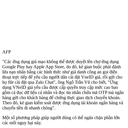
AFP
"Các ứng dụng giả mạo không thể được duyệt lên chợ ứng dụng
Google Play hay Apple App Store, do đó, kẻ gian buộc phải đánh
lừa nạn nhân bằng các hình thức như giả danh công an gọi điện
thoại trực tiếp để yêu cầu người dân cài đặt VneID giả, rồi gửi cho
họ file cài đặt qua Zalo Chat", ông Ngô Trần Vũ cho biết, "Ứng
dụng VNeID giả yêu cầu được cấp quyền truy cập mức cao bao
gồm cả đọc dữ liệu cá nhân và đọc tin nhắn chứa mã OTP mà ngân
hàng gửi cho khách hàng để chứng thực giao dịch chuyển khoản.
Theo đó, kẻ gian kiểm soát được ứng dụng tài khoản ngân hàng và
chuyển tiền đi nhanh chóng".
Một số phương pháp giúp người dùng có thể ngăn chặn phần lớn
các mối nguy hại này.