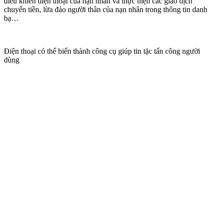
điều khiển điện thoại của nạn nhân và thực hiện các giao dịch
chuyển tiền, lừa đảo người thân của nạn nhân trong thông tin danh
bạ…
Điện thoại có thể biến thành công cụ giúp tin tặc tấn công người
dùng