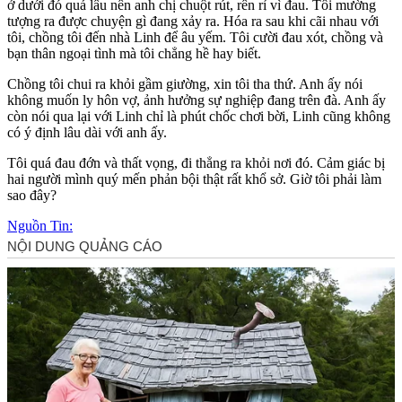
ở dưới đó quá lâu nên anh chị chuột rút, rên rỉ vì đau. Tôi mường
tượng ra được chuyện gì đang xảy ra. Hóa ra sau khi cãi nhau với
tôi, chồng tôi đến nhà Linh để âu yếm. Tôi cười đau xót, chồng và
bạn thân ngoại tình mà tôi chẳng hề hay biết.
Chồng tôi chui ra khỏi gầm giường, xin tôi tha thứ. Anh ấy nói
không muốn ly hôn vợ, ảnh hưởng sự nghiệp đang trên đà. Anh ấy
còn nói qua lại với Linh chỉ là phút chốc chơi bời, Linh cũng không
có ý định lâu dài với anh ấy.
Tôi quá đau đớn và thất vọng, đi thẳng ra khỏi nơi đó. Cảm giác bị
hai người mình quý mến phản bội thật rất khổ sở. Giờ tôi phải làm
sao đây?
Nguồn Tin: