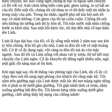
hiểu chuyện, lúc nào cũng nghĩ chồng tệ bạc ra ngoài làm chuyện
có lỗi với vợ. Anh chưa từng hiểu cảm giác ghen tuông, lo sợ bất an
của tôi. Đến một tối, chúng tôi cãi nhau to vì tôi thấy một tin nhắn lạ
trong máy của anh. Trong tin nhắn, người phụ nữ kia hỏi anh tối
nay có rảnh không. Cơn ghen của tôi lại cuồn cuộn. Chồng tôi nói
nếu không tin tưởng anh thì ly hôn đi. Tôi trào nước mắt nhìn chồng
bước ra khỏi nhà. Sau một hồi khóc lóc, tôi tìm đến nhà cô bạn thân
tên Linh.
Linh là bạn đại học của tôi, cô ấy sống một mình 2 năm nay sau khi
ly hôn chồng. Khi tôi gõ cửa nhà, Linh ra đón tôi với vẻ mặt hoảng
hốt. Có lẽ cô ấy đang ngủ, vội vàng ra đón tôi mà áo còn mặc
ngược. Sau đó tôi và Linh uống với nhau vài ly rượu, tôi kể hết mọi
chuyện cho Linh nghe. Cô ấy khuyên tôi đừng nghĩ nhiều nữa, ngủ
một giấc rồi sáng mai sẽ ổn hơn.
Khi ngà ngà say, tôi đi thẳng vào phòng ngủ của Linh, dù cô ấy có
chạy theo nói tôi sang ngủ phòng cho khách tôi cũng mặc kệ. Tôi
nằm trên giường ngủ của Linh được một lúc thì mơ màng nghe tiếng
rên rỉ phát ra từ dưới gầm giường. Tôi giật mình tỉnh cả rượu, nhảy
xuống giường bật đèn lên. Tôi khom lưng nhìn xuống dưới gầm
giường, chết sững thấy bộ dạng của chồng mình!