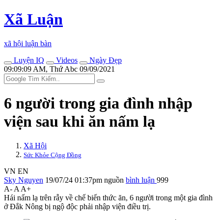
Xã Luận
xã hội luận bàn
Luyện IQ
Videos
Ngày Đẹp
09:09:09 AM, Thứ Abc 09/09/2021
6 người trong gia đình nhập
viện sau khi ăn nấm lạ
Xã Hội
Sức Khỏe Cộng Đồng
VN
EN
Sky Nguyen
19/07/24 01:37pm
nguồn
bình luận
999
A-
A
A+
Hái nấm lạ trên rẫy về chế biến thức ăn, 6 người trong một gia đình
ở Đắk Nông bị ngộ độc phải nhập viện điều trị.