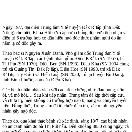
Ngày 19/7, đại diện Trung tâm Y tế huyện Đắk R’lấp (tỉnh Đắk
Nông) cho biết, Khoa Hồi sức cấp cứu chống độc vừa tiếp nhận và
điều trị 6 trường hợp có dấu hiệu ngộ độc thực phẩm nghi do ăn
nấm lạ có độc gây ra.
Theo bác sĩ Nguyễn Xuân Oanh, Phó giám đốc Trung tâm Y tế
huyện Đắk R’lấp, các bệnh nhân gồm: Điểu KRắk (SN 1957), bà
Thị Pút (SN 1970), Điểu Ben (SN 1998), Điểu Kha (SN 1994 cùng
trú xã Quảng Tín, Đắk R’lấp), Điểu Hoe (SN 1998, trú xã Đắk
R’Tih, Tuy Đức) và Điểu Luật (SN 2020, trú tại huyện Bù Đăng,
tỉnh Bình Phước, con của Điểu Kha).
Các bệnh nhân nhập viện với các triệu chứng như: đau bụng, nôn
ói, vã mồ hôi,… Sau khi tiếp nhận, Trung tâm đã kịp thời cấp cứu
và chữa trị, hiện không có trường hợp nào bị nặng và chuyển tuyến
trên. Đồng thời, Trung tâm đã tổ chức điều tra, xác minh nguyên
nhân gây ngộ độc.
Theo đó, qua khai thác bệnh sử xác định, sáng 18/7, các bệnh nhân
có ăn canh nấm do bà Thị Pút nấu. Đến khoảng 8h30 cùng ngày, cả
6 người đều có triệu chứng tương tự như: đau bụng, nôn ói, vã mồ