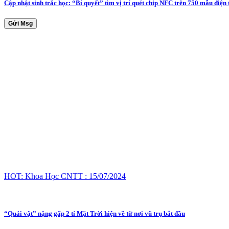
Cập nhật sinh trắc học: “Bí quyết” tìm vị trí quét chip NFC trên 750 mẫu điện 
Gửi Msg
HOT: Khoa Học CNTT : 15/07/2024
“Quái vật” nặng gấp 2 tỉ Mặt Trời hiện về từ nơi vũ trụ bắt đầu