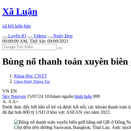
Xã Luận
xã hội luận bàn
Luyện IQ
Videos
Ngày Đẹp
09:09:09 AM, Thứ Abc 09/09/2021
Bùng nổ thanh toán xuyên biê
Khoa Học CNTT
Công Nghệ Thông Tin
VN
EN
Sky Nguyen
15/07/24 10:04am
nguồn
bình luận
999
A-
A
A+
Được thúc đẩy bởi dân số trẻ và được kết nối, các khoản thanh toán
đã đạt hơn 800 tỷ USD ở khu vực ASEAN vào năm 2022.
Chợ đêm trên đường Yaowarat, Bangkok, Thái Lan. Ảnh: stoc