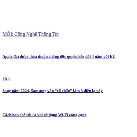
MỚI: Công Nghệ Thông Tin
Apple đạt được thỏa thuận chống độc quyền kéo dài 4 năm với EU
Hot
Sang năm 2024, Samsung vẫn “cố chấp” làm 3 điều lạ này
Cách hạn chế rủi ro khi sử dụng Wi-Fi công cộng