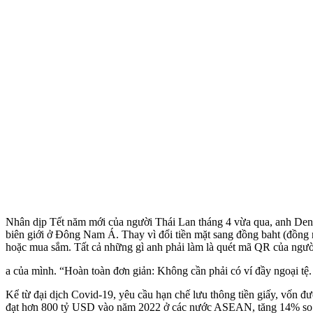
Nhân dịp Tết năm mới của người Thái Lan tháng 4 vừa qua, anh Den
biên giới ở Đông Nam Á. Thay vì đổi tiền mặt sang đồng baht (đồng n
hoặc mua sắm. Tất cả những gì anh phải làm là quét mã QR của người
a của mình. “Hoàn toàn đơn giản: Không cần phải có ví đầy ngoại tệ. V
Kể từ đại dịch Covid-19, yêu cầu hạn chế lưu thông tiền giấy, vốn đ
đạt hơn 800 tỷ USD vào năm 2022 ở các nước ASEAN, tăng 14% so