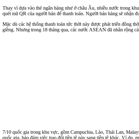
Thay vì dựa vào thẻ ngân hàng như ở châu Âu, nhiều nước trong khu
quét mã QR của người bán để thanh toán. Người bán hàng sẽ nhận đượ
Mặc dù các hệ thống thanh toán tức thời này được phát triển đồng th
giềng. Nhưng trong 18 tháng qua, các nước ASEAN đã nhân rộng các t
7/10 quốc gia trong khu vực, gồm Campuchia, Lào, Thái Lan, Malaysi
quốc gia, bảo đảm việc trao đổi tiền tệ này sang tiền tệ khác. Ví dụ