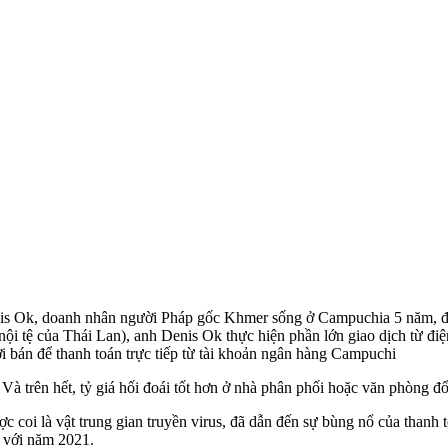
is Ok, doanh nhân người Pháp gốc Khmer sống ở Campuchia 5 năm, đã
ội tệ của Thái Lan), anh Denis Ok thực hiện phần lớn giao dịch từ điệ
 bán để thanh toán trực tiếp từ tài khoản ngân hàng Campuchi
à trên hết, tỷ giá hối đoái tốt hơn ở nhà phân phối hoặc văn phòng đổi
ược coi là vật trung gian truyền virus, đã dẫn đến sự bùng nổ của than
 với năm 2021.