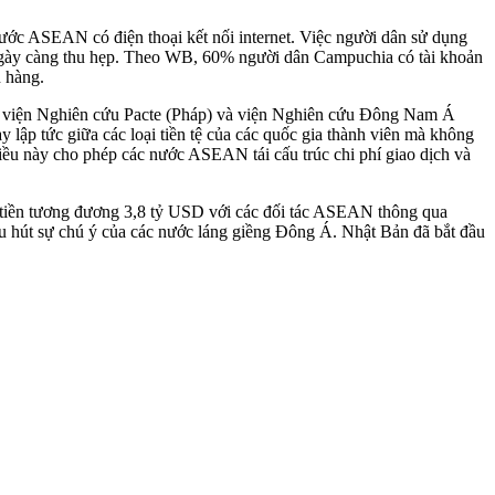
nước ASEAN có điện thoại kết nối internet. Việc người dân sử dụng
 ngày càng thu hẹp. Theo WB, 60% người dân Campuchia có tài khoản
 hàng.
 tại viện Nghiên cứu Pacte (Pháp) và viện Nghiên cứu Đông Nam Á
 lập tức giữa các loại tiền tệ của các quốc gia thành viên mà không
iều này cho phép các nước ASEAN tái cấu trúc chi phí giao dịch và
ố tiền tương đương 3,8 tỷ USD với các đối tác ASEAN thông qua
u hút sự chú ý của các nước láng giềng Đông Á. Nhật Bản đã bắt đầu