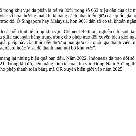
ố trong khu vực đa phần là trẻ và 80% trong số 663 triệu dân của các 
việc số hóa thương mại khi khoảng cách phát triển giữa các quốc gia
trước đó. Ở Singapore hay Malaysia, hơn 90% dân số có tài khoản ngân
 với các nền kinh tế trong khu vực. Clément Berthou, nghiên cứu sinh
 giữa các ngân hàng trung ương cho phép trao đổi xuyên biên giới ngay
giải pháp này còn thúc đẩy thương mại giữa các quốc gia thành viên, đ
erCard hoặc Visa để thanh toán nội bộ khu vực”.
 mang lại những hiệu quả ban đầu. Năm 2022, Indonesia đã trao đổi s
2021. Trong khi đó, tiềm năng kinh tế của khu vực Đông Nam Á đang th
 cho phép thanh toán bằng mã QR xuyên biên giới vào năm 2025.