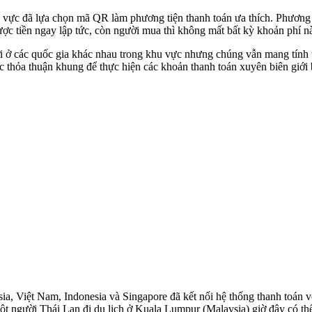
 vực đã lựa chọn mã QR làm phương tiện thanh toán ưa thích. Phương
c tiền ngay lập tức, còn người mua thì không mất bất kỳ khoản phí n
ời ở các quốc gia khác nhau trong khu vực nhưng chúng vẫn mang tính 
hỏa thuận khung để thực hiện các khoản thanh toán xuyên biên giới b
a, Việt Nam, Indonesia và Singapore đã kết nối hệ thống thanh toán 
, một người Thái Lan đi du lịch ở Kuala Lumpur (Malaysia) giờ đây có 