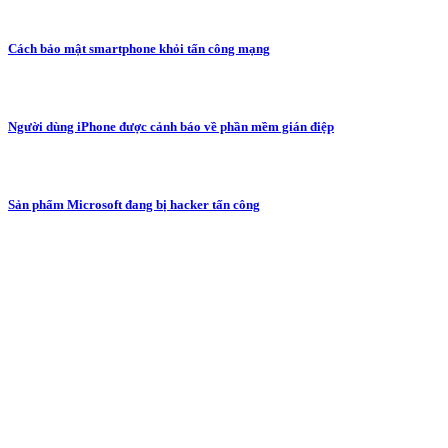
Cách bảo mật smartphone khỏi tấn công mạng
Người dùng iPhone được cảnh báo về phần mềm gián điệp
Sản phẩm Microsoft đang bị hacker tấn công