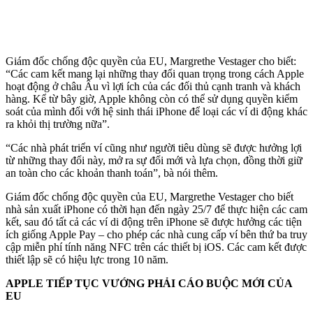
Giám đốc chống độc quyền của EU, Margrethe Vestager cho biết:
“Các cam kết mang lại những thay đổi quan trọng trong cách Apple
hoạt động ở châu Âu vì lợi ích của các đối thủ cạnh tranh và khách
hàng. Kể từ bây giờ, Apple không còn có thể sử dụng quyền kiểm
soát của mình đối với hệ sinh thái iPhone để loại các ví di động khác
ra khỏi thị trường nữa”.
“Các nhà phát triển ví cũng như người tiêu dùng sẽ được hưởng lợi
từ những thay đổi này, mở ra sự đổi mới và lựa chọn, đồng thời giữ
an toàn cho các khoản thanh toán”, bà nói thêm.
Giám đốc chống độc quyền của EU, Margrethe Vestager cho biết
nhà sản xuất iPhone có thời hạn đến ngày 25/7 để thực hiện các cam
kết, sau đó tất cả các ví di động trên iPhone sẽ được hưởng các tiện
ích giống Apple Pay – cho phép các nhà cung cấp ví bên thứ ba truy
cập miễn phí tính năng NFC trên các thiết bị iOS. Các cam kết được
thiết lập sẽ có hiệu lực trong 10 năm.
APPLE TIẾP TỤC VƯỚNG PHẢI CÁO BUỘC MỚI CỦA
EU