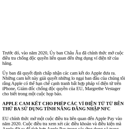
Trước đó, vào năm 2020, Ủy ban Châu Âu đã chính thức mở cuộc
điều tra chống độc quyền liên quan đến ứng dụng ví điện tử của
hãng.
Ủy ban đã quyết định chấp nhận các cam kết do Apple đưa ra.
Những cam kết này giải quyết những lo ngại ban đầu của chúng tôi
rằng Apple có thể hạn chế cạnh tranh bất hợp pháp ví điện tử trên
iPhone, Giám đốc chống độc quyền của EU, Margrethe Vestager
cho biết trong một cuộc họp báo.
APPLE CAM KẾT CHO PHÉP CÁC VÍ ĐIỆN TỬ TỪ BÊN
THỨ BA SỬ DỤNG TÍNH NĂNG ĐĂNG NHẬP NFC
EU chính thức mở một cuộc điều tra liên quan đến Apple Pay vào
năm 2020. Cuộc điều tra xem xét các điều khoản và điều kiện mà
Apple đặt ra để tích hợp Apple Pay trong các ứng dụng và trang