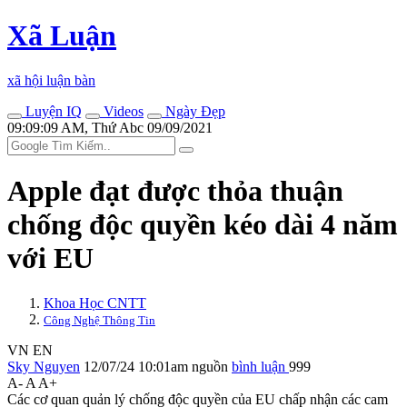
Xã Luận
xã hội luận bàn
Luyện IQ
Videos
Ngày Đẹp
09:09:09 AM, Thứ Abc 09/09/2021
Apple đạt được thỏa thuận
chống độc quyền kéo dài 4 năm
với EU
Khoa Học CNTT
Công Nghệ Thông Tin
VN
EN
Sky Nguyen
12/07/24 10:01am
nguồn
bình luận
999
A-
A
A+
Các cơ quan quản lý chống độc quyền của EU chấp nhận các cam