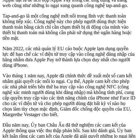
web cũng như những lo ngại xung quanh công nghệ tap-and-go.
Tap-and-go là một công nghệ mới nổi trong lĩnh vực thanh toán
không tiếp xúc. Công nghệ này cho phép người dùng thực hiện
thanh toán bằng cách chỉ cần chạm thiết bị di động của mình vào
thiết bị thanh toán mà không cần phải sử dụng thẻ ngân hàng hoặc
tiền mặt.
Năm 2022, các nhà quản lý EU cáo buộc Apple lạ‌m dụn‌g quyền
lực để hạn chế các ví điện tử truy cập vào công nghệ đăng nhập của
hãng nhằm đưa Apple Pay trở thành lựa chọn duy nhất cho người
dùng iPhone.
Vào tháng 1 năm nay, Apple đã chính thức đề xuất một số cam kết
nhằm giải quyết các mối lo ngại. Cụ thể, Apple cam kết cho phép
các nhà phát triển bên thứ ba truy cập vào công nghệ NFC (công
nghệ xác minh người dùng khi đăng nhập) mà không tính phí, cung
cấp quyền truy cập vào các tính năng chính của iPhone như Face ID
cho các ví điện tử và cho phép người dùng đặt bất kỳ ví nào họ
chọn làm tùy chọn mặc định, Giám đốc chống độc quyền của EU,
Margrethe Vestager cho biết.
Đầu năm nay, Ủy ban Châu Âu đã thử nghiệm các cam kết của
Apple thông qua việc thu thập phản hồi. Sau khi đánh giá, Ủy ban
kết luận rằng các cam kết của Apple đã giải quyết những lo ngại liên