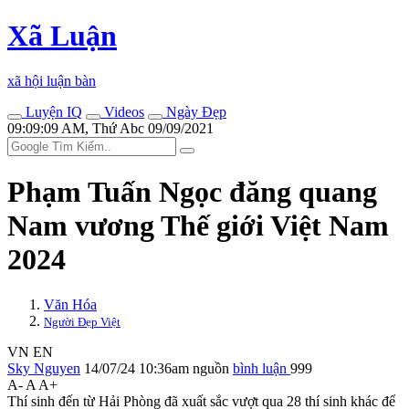
Xã Luận
xã hội luận bàn
Luyện IQ
Videos
Ngày Đẹp
09:09:09 AM, Thứ Abc 09/09/2021
Phạm Tuấn Ngọc đăng quang
Nam vương Thế giới Việt Nam
2024
Văn Hóa
Người Đẹp Việt
VN
EN
Sky Nguyen
14/07/24 10:36am
nguồn
bình luận
999
A-
A
A+
Thí sinh đến từ Hải Phòng đã xuất sắc vượt qua 28 thí sinh khác để