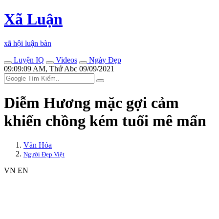
Xã Luận
xã hội luận bàn
Luyện IQ
Videos
Ngày Đẹp
09:09:09 AM, Thứ Abc 09/09/2021
Diễm Hương mặc gợi cảm
khiến chồng kém tuổi mê mẩn
Văn Hóa
Người Đẹp Việt
VN
EN