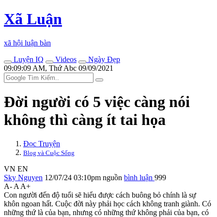
Xã Luận
xã hội luận bàn
Luyện IQ
Videos
Ngày Đẹp
09:09:09 AM, Thứ Abc 09/09/2021
Đời người có 5 việc càng nói
không thì càng ít tai họa
Đọc Truyện
Blog và Cuộc Sống
VN
EN
Sky Nguyen
12/07/24 03:10pm
nguồn
bình luận
999
A-
A
A+
Con người đến độ tuổi sẽ hiểu được cách buông bỏ chính là sự
khôn ngoan hất. Cuộc đời này phải học cách không tranh giành. Có
những thứ là của bạn, nhưng có những thứ không phải của bạn, có