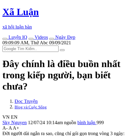
Xã Luận
xã hội luận bàn
Luyện IQ
Videos
Ngày Đẹp
09:09:09 AM, Thứ Abc 09/09/2021
Đây chính là điều buồn nhất
trong kiếp người, bạn biết
chưa?
Đọc Truyện
Blog và Cuộc Sống
VN
EN
Sky Nguyen
12/07/24 10:14am
nguồn
bình luận
999
A-
A
A+
Đời người dài ngắn ra sao, cũng chỉ gói gọn trong vòng 3 ngày: