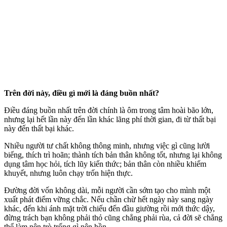
Trên đời này, điều gì mới là đáng buồn nhất?
Điều đáng buồn nhất trên đời chính là ôm trong tâm hoài bão lớn,
nhưng lại hết lần này đến lần khác lãng phí thời gian, đi từ thất bại
này đến thất bại khác.
Nhiều người tư chất không thông minh, nhưng việc gì cũng lười
biếng, thích trì hoãn; thành tích bản thân không tốt, nhưng lại không
dụng tâm học hỏi, tích lũy kiến thức; bản thân còn nhiều khiếm
khuyết, nhưng luôn chạy trốn hiện thực.
Đường đời vốn không dài, mỗi người cần sớm tạo cho mình một
xuất phát điểm vững chắc. Nếu chần chừ hết ngày này sang ngày
khác, đến khi ánh mặt trời chiếu đến đầu giường rồi mới thức dậy,
đừng trách bạn không phải thỏ cũng chẳng phải rùa, cả đời sẽ chẳng
thể làm nên trò trống gì nên hồn.