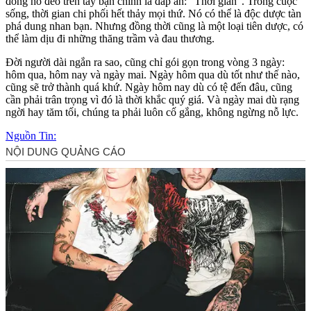
đồng hồ đeo trên tay bạn chính là đáp án: "Thời gian". Trong cuộc
sống, thời gian chi phối hết thảy mọi thứ. Nó có thể là độc dược tàn
phá dung nhan bạn. Nhưng đồng thời cũng là một loại tiên dược, có
thể làm dịu đi những thăng trầm và đau thương.
Đời người dài ngắn ra sao, cũng chỉ gói gọn trong vòng 3 ngày:
hôm qua, hôm nay và ngày mai. Ngày hôm qua dù tốt như thế nào,
cũng sẽ trở thành quá khứ. Ngày hôm nay dù có tệ đến đâu, cũng
cần phải trân trọng vì đó là thời khắc quý giá. Và ngày mai dù rạng
ngời hay tăm tối, chúng ta phải luôn cố gắng, không ngừng nỗ lực.
Nguồn Tin: