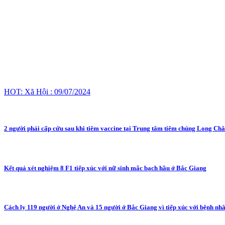
HOT: Xã Hội : 09/07/2024
2 người phải cấp cứu sau khi tiêm vaccine tại Trung tâm tiêm chủng Long Ch
Kết quả xét nghiệm 8 F1 tiếp xúc với nữ sinh mắc bạch hầu ở Bắc Giang
Cách ly 119 người ở Nghệ An và 15 người ở Bắc Giang vì tiếp xúc với bệnh nh