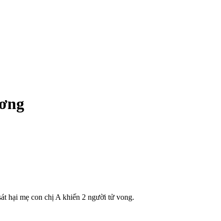
ương
 hại mẹ con chị A khiến 2 người t‌ử von‌g.