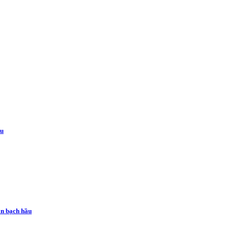
âu
ân bạch hầu