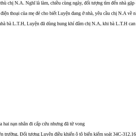
 thù chị N.A. Nghĩ là làm, chiều cùng ngày, đối tượng tìm đến nhà gặ
điện thoại của mẹ đẻ cho biết Luyện đang ở nhà, yêu cầu chị N.A về n
 nhà bà L.T.H, Luyện đã dùng hung khí đâm chị N.A, khi bà L.T.H can 
a hai nạn nhân đi cấp cứu nhưng đã t‌ử von‌g
hiện trường. Đối tượng Luyện điều khiển ô tô biển kiểm soát 34C-312