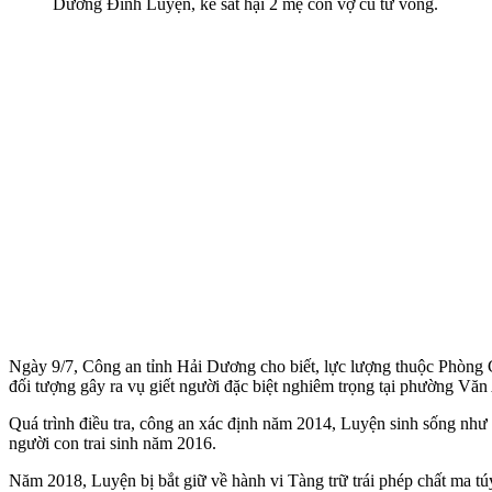
Dương Đình Luyện, kẻ sát hại 2 mẹ con vợ cũ t‌ử von‌g.
Ngày 9/7, Công an tỉnh Hải Dương cho biết, lực lượng thuộc Phòng
đối tượng gây ra vụ giết người đặc biệt nghiêm trọng tại phường Văn
Quá trình điều tra, công an xác định năm 2014, Luyện sinh sống như
người con trai sinh năm 2016.
Năm 2018, Luyện bị bắt giữ về hành vi Tàng trữ trái phép chất m‌a tú