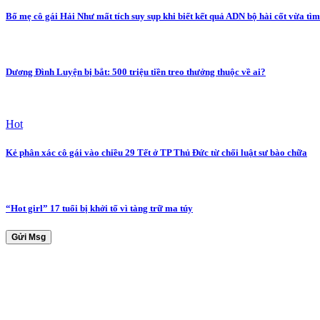
Bố mẹ cô gái Hải Như mất tích suy sụp khi biết kết quả ADN bộ hài cốt vừa tìm
Dương Đình Luyện bị bắt: 500 triệu tiền treo thưởng thuộc về ai?
Hot
Kẻ phân xác cô gái vào chiều 29 Tết ở TP Thủ Đức từ chối luật sư bào chữa
“Hot girl” 17 tuổi bị khởi tố vì tàng trữ ma túy
Gửi Msg