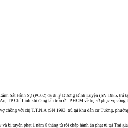
 Cảnh Sát Hình Sự (PC02) đã di lý Dương Đình Luyện (SN 1985, trú t
 An, TP Chí Linh khi đang lẩn trốn ở TP.HCM về trụ sở phục vụ công tá
 vợ chồng với chị T.T.N.A (SN 1993, trú tại khu dân cư Tường, phườn
‌y và bị tuyên phạt 1 năm 6 tháng tù rồi chấp hành án phạt tù tại Trại 