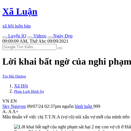
Xã Luận
xã hội luận bàn
Luyện IQ
Videos
Ngày Đẹp
09:09:09 AM, Thứ Abc 09/09/2021
Lời khai bất ngờ của nghi phạm
Tin Hải Dương
Xã Hội
Pháp Luật Hình Sự
VN
EN
Sky Nguyen
09/07/24 02:37pm
nguồn
bình luận
999
A-
A
A+
Mâu thuẫn về việc chị T.T.N.A (vợ cũ) nói xấu vợ mới của mình trên 