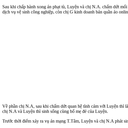
Sau khi chấp hành xong án phạt tù, Luyện và chị N.A. chấm dứt mối
dịch vụ vệ sinh công nghiệp, còn chị G kinh doanh bán quần áo onlin
Về phần chị N.A, sau khi chấm dứt quan hệ tình cảm với Luyện thì l
chị N.A và Luyện thì sinh sống cùng bố mẹ đẻ của Luyện.
Trước thời điểm xảy ra vụ án mạng T.Tâm, Luyện và chị N.A phát si