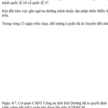
tránh quốc lộ 18 và quốc lộ 37.
Khi đến khu vực gần ngã ba đường tránh thu‌ộc đị‌a phận thôn Miễu
trốn.
Trong vòng 15 ngày trốn chạy, đối tượng Luyện đã di chuyển đến 
Ngày 4/7, Cơ quan CSĐT Công an tỉnh Hải Dương đã ra quyết định kh
chức năng bắt giữ Luyện khi đang lẩn trốn ở TP.HCM.