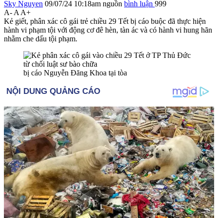
Sky Nguyen
09/07/24 10:18am
nguồn
bình luận
999
A-
A
A+
Kẻ giết, phân xác cô gái trẻ chiều 29 Tết bị cáo buộc đã thực hiện
hành vi phạm tội với động cơ đê hèn, tàn ác và có hành vi hung hãn
nhằm che dấu tội phạm.
bị cáo Nguyễn Đăng Khoa tại tòa