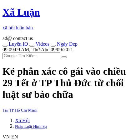
Xã Luận
xã hội luận bàn
ad@ contact us
Luyện IQ
Videos
Ngày Đẹp
09:09:09 AM, Thứ Abc 09/09/2021
Kẻ phân xác cô gái vào chiều
29 Tết ở TP Thủ Đức từ chối
luật sư bào chữa
Tin TP Hồ Chí Minh
Xã Hội
Pháp Luật Hình Sự
VN
EN