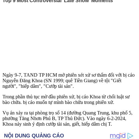
Ngày 9-7, TAND TP HCM mở phiên xét xử sơ thẩm đối với bị cáo
Nguyễn Đăng Khoa (SN 1999; quê Tiền Giang) về tội "Giết
người", "hiế‌ּp dâ‌ּm", "Cướp tài sản".
Trong phần thủ tục mờ đầu phiên xử, bị cáo Khoa từ chối luật sư
bào chữa. bị cáo muốn tự mình bào chữa trong phiên xử.
Vụ án xảy ra tại phòng trọ số 14 (đường Quang Trung, khu phố 5,
phường Tăng Nhơn Phú B, TP Thủ Đức). Vào ngày 6-2-2024,
Khoa nảy sinh ý định cướp tài sản, giết, hiế‌ּp dâ‌ּm chị T.