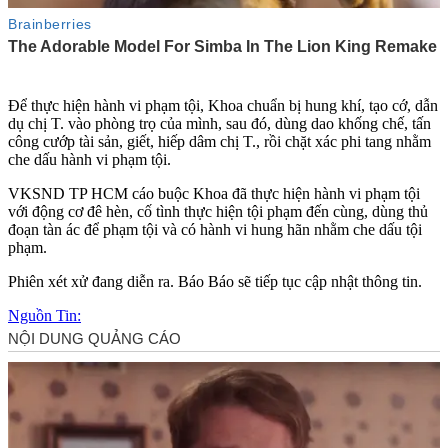
Để thực hiện hành vi phạm tội, Khoa chuẩn bị hung khí, tạo cớ, dẫn
dụ chị T. vào phòng trọ của mình, sau đó, dùng dao khống chế, tấn
công cướp tài sản, giết, hiế‌ּp dâ‌ּm chị T., rồi chặt xác phi tang nhằm
che dấu hành vi phạm tội.
VKSND TP HCM cáo buộc Khoa đã thực hiện hành vi phạm tội
với động cơ đê hèn, cố tình thực hiện tội phạm đến cùng, dùng thủ
đoạn tàn ác để phạm tội và có hành vi hung hãn nhằm che dấu tội
phạm.
Phiên xét xử đang diễn ra. Báo Báo sẽ tiếp tục cập nhật thông tin.
Nguồn Tin: