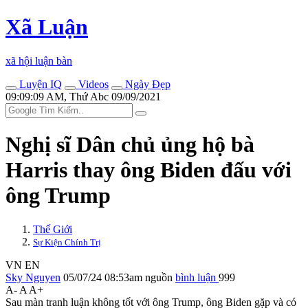
Xã Luận
xã hội luận bàn
Luyện IQ
Videos
Ngày Đẹp
09:09:09 AM, Thứ Abc 09/09/2021
Nghị sĩ Dân chủ ủng hộ bà
Harris thay ông Biden đấu với
ông Trump
Thế Giới
Sự Kiện Chính Trị
VN
EN
Sky Nguyen
05/07/24 08:53am
nguồn
bình luận
999
A-
A
A+
Sau màn tranh luận không tốt với ông Trump, ông Biden gặp và có