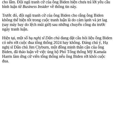
cho lắm. Đội ngũ tranh cử của ông Biden hiện chưa trả lời yêu cầu
bình luận từ
Business Insider
về thông tin này.
Trước đó, đội ngũ tranh cử của ông Biden cho rằng ông Biden
không thể hiện tốt trong cuộc tranh luận là do cảm lạnh và jet lag
(say máy bay do lệch múi giờ) sau những chuyến công du trước
ngày tranh luận.
Hiện tại, một số hạ
nghị sĩ Dân chủ
đang đặt câu hỏi liệu ông Biden
có nên rời cuộc đua tổng thống 2024 hay không. Đáng chú ý, Hạ
nghị sĩ Dân chủ Jim Clyburn, một đồng minh thân cận của ông
Biden, đã thảo luận về việc ủng hộ Phó Tổng thống Mỹ Kamala
Harris làm ứng cử viên tổng thống nếu ông Biden rời khỏi cuộc
đua.