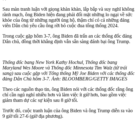
Sau màn tranh luận với giọng khàn khàn, lắp bắp và suy nghĩ không
rành mạch, ông Biden hiện đang phải đối mặt những lo ngại về sức
khỏe của ông từ những người ủng hộ, thậm chí có cả những đảng
viên Dân chủ yêu cầu ông rời bỏ cuộc đua tổng thống 2024.
Trong cuộc gặp hôm 3-7, ông Biden đã trấn an các thống đốc đảng
Dân chủ, đồng thời khẳng định vẫn sẵn sàng đánh bại ông Trump.
Thống đốc bang New York Kathy Hochul, Thống đốc bang
Maryland Wes Moore và Thống đốc Minnesota Tim Walz (từ trái
sang) sau cuộc gặp với Tổng thống Mỹ Joe Biden với các thống đốc
đảng Dân Chủ hôm 3-7. Ảnh: BLOOMBERG/GETTY IMAGES
Theo các nguồn thạo tin, ông Biden nói với các thống đốc rằng ông
chỉ cần ngủ nghỉ nhiều hơn và làm việc ít giờ hơn, bao gồm việc
giảm tham dự các sự kiện sau 8 giờ tối.
Trước đó, cuộc tranh luận của ông Biden và ông Trump diễn ra vào
9 giờ tối 27-6 (giờ địa phương).