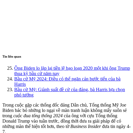
Tin liên quan
Ông Biden lo lặp lại tiền lệ bạo loạn 2020 một khi ông Trump
thua kỳ bầu cử năm nay
Bầu cử Mỹ 2024: Điều có thể ngăn cản bước tiến của bà
Harris
Bầu cử Mỹ: Giành suất đề cử của đảng, bà Harris lựa chọn
phó tướng
Trong cuộc gặp các thống đốc đảng Dân chủ, Tổng thống Mỹ Joe
Biden bác bỏ những lo ngại về màn tranh luận không mấy suôn sẻ
trong
cuộc đua tổng thống 2024
của ông với cựu Tổng thống
Donald Trump vào tuần trước, đồng thời đưa ra giải pháp để có
những màn thể hiện tốt hơn, theo tờ
Business Insider
đưa tin ngày 4-
7.