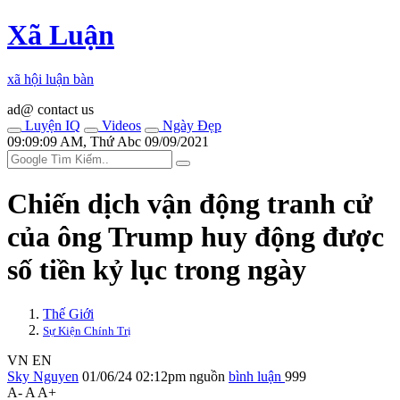
Xã Luận
xã hội luận bàn
ad@ contact us
Luyện IQ
Videos
Ngày Đẹp
09:09:09 AM, Thứ Abc 09/09/2021
Chiến dịch vận động tranh cử
của ông Trump huy động được
số tiền kỷ lục trong ngày
Thế Giới
Sự Kiện Chính Trị
VN
EN
Sky Nguyen
01/06/24 02:12pm
nguồn
bình luận
999
A-
A
A+