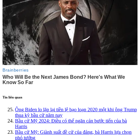
Tin liên quan
Ông Biden lo lặp lại tiền lệ bạo loạn 2020 một khi ông Trump
thua kỳ bầu cử năm nay
Bầu cử Mỹ 2024: Điều có thể ngăn cản bước tiến của bà
Harris
Bầu cử Mỹ: Giành suất đề cử của đảng, bà Harris lựa chọn
phó tướng