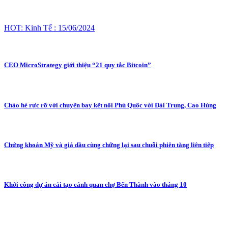
HOT: Kinh Tế : 15/06/2024
CEO MicroStrategy giới thiệu “21 quy tắc Bitcoin”
Chào hè rực rỡ với chuyến bay kết nối Phú Quốc với Đài Trung, Cao Hùng
Chứng khoán Mỹ và giá dầu cùng chững lại sau chuỗi phiên tăng liên tiếp
Khởi công dự án cải tạo cảnh quan chợ Bến Thành vào tháng 10