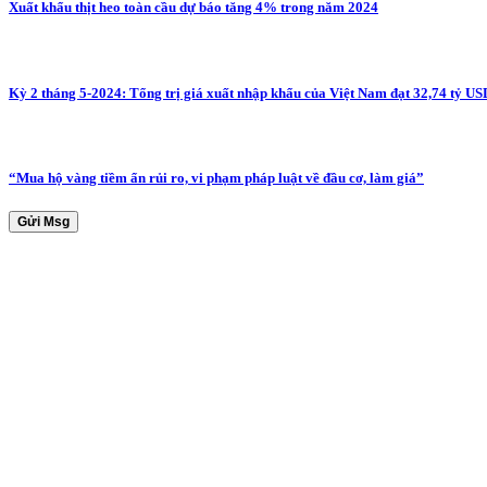
Xuất khẩu thịt heo toàn cầu dự báo tăng 4% trong năm 2024
Kỳ 2 tháng 5-2024: Tổng trị giá xuất nhập khẩu của Việt Nam đạt 32,74 tỷ US
“Mua hộ vàng tiềm ẩn rủi ro, vi phạm pháp luật về đầu cơ, làm giá”
Gửi Msg