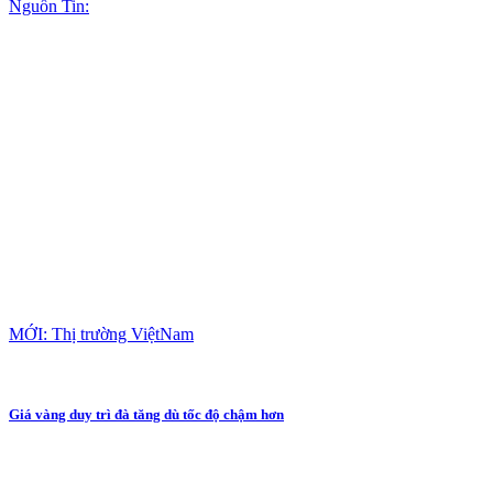
Nguồn Tin:
MỚI: Thị trường ViệtNam
Giá vàng duy trì đà tăng dù tốc độ chậm hơn