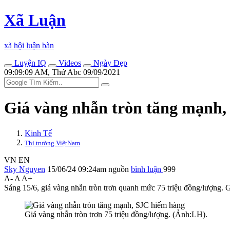
Xã Luận
xã hội luận bàn
Luyện IQ
Videos
Ngày Đẹp
09:09:09 AM, Thứ Abc 09/09/2021
Giá vàng nhẫn tròn tăng mạnh,
Kinh Tế
Thị trường ViệtNam
VN
EN
Sky Nguyen
15/06/24 09:24am
nguồn
bình luận
999
A-
A
A+
Sáng 15/6, giá vàng nhẫn tròn trơn quanh mức 75 triệu đồng/lượng. G
Giá vàng nhẫn tròn trơn 75 triệu đồng/lượng. (Ảnh:LH).