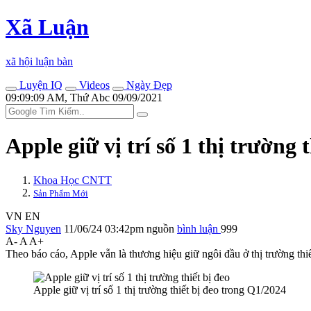
Xã Luận
xã hội luận bàn
Luyện IQ
Videos
Ngày Đẹp
09:09:09 AM, Thứ Abc 09/09/2021
Apple giữ vị trí số 1 thị trường t
Khoa Học CNTT
Sản Phẩm Mới
VN
EN
Sky Nguyen
11/06/24 03:42pm
nguồn
bình luận
999
A-
A
A+
Theo báo cáo, Apple vẫn là thương hiệu giữ ngôi đầu ở thị trường thi
Apple giữ vị trí số 1 thị trường thiết bị đeo trong Q1/2024