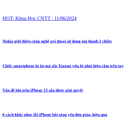
HOT: Khoa Học CNTT : 11/06/2024
Nokia giới thiệu công nghệ gọi thoại sử dụng âm thanh 3 chiều
Chiếc smartphone bí ẩn mà sếp Xiaomi vừa bị phát hiện cầm trên tay
Vấn đề lớn trên iPhone 15 sắp được giải quyết
6 cách khắc phục lỗi iPhone bắt sóng yếu đơn giản, hiệu quả