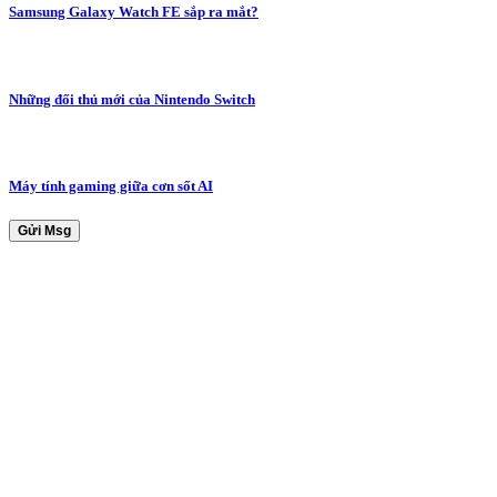
Samsung Galaxy Watch FE sắp ra mắt?
Những đối thủ mới của Nintendo Switch
Máy tính gaming giữa cơn sốt AI
Gửi Msg