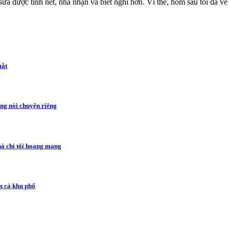
sửa được tính nết, nhã nhặn và biết nghĩ hơn. Vì thế, hôm sau tôi đã về
mắt
ng nói chuyện riêng
hà chị tôi hoang mang
n cả khu phố