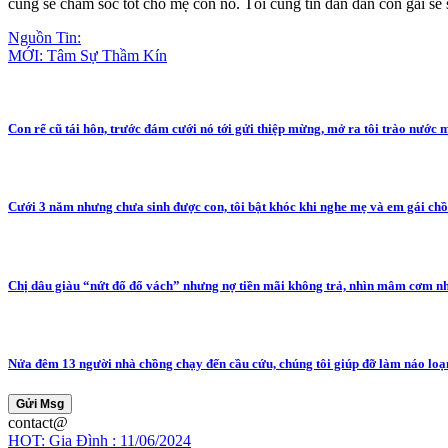
cũng sẽ chăm sóc tốt cho mẹ con nó. Tôi cũng tin dần dần con gái sẽ 
Nguồn Tin:
MỚI: Tâm Sự Thầm Kín
Con rể cũ tái hôn, trước đám cưới nó tới gửi thiệp mừng, mở ra tôi trào nước 
Cưới 3 năm nhưng chưa sinh được con, tôi bật khóc khi nghe mẹ và em gái chồ
Chị dâu giàu “nứt đố đổ vách” nhưng nợ tiền mãi không trả, nhìn mâm cơm n
Nửa đêm 13 người nhà chồng chạy đến cầu cứu, chúng tôi giúp đỡ làm náo loạ
Gửi Msg
contact@
HOT: Gia Đình : 11/06/2024