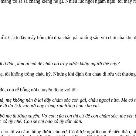
ẽ mắng tôi sa sả chẳng kiêng nể gì. Nhiều lúc ngồi ngẫm nghĩ, tôi thấy
 rồi. Cách đây mấy hôm, tôi đưa cháu gái xuống sân vui chơi của khu 
 ở đâu, làm gì mà để cháu nó trầy xước khắp người thế này?
ại tôi không trông cháu kỹ. Nhưng khi định ôm cháu đi rửa vết thương t
đó, con rể bỗng nói chuyện riêng với tôi:
, mẹ không nên ở lại đây chăm sóc con gái, cháu ngoại nữa. Mẹ có tuổ
 đi du lịch vài nơi hay trồng rau trồng hoa cho vui.
 bố mẹ thường xuyên. Vợ con của con thì cứ để con chăm sóc, mẹ yên t
h cô ấy nhé. Con sẽ chỉ bảo cô ấy dần dần.
cho tôi và cảm thông được cho vợ. Có được người con rể hiếu thảo, biết