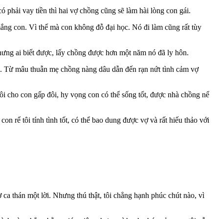
phải vay tiền thì hai vợ chồng cũng sẽ làm hài lòng con gái.
ng con. Vì thế mà con không đỗ đại học. Nó đi làm cũng rất tùy
Nhưng ai biết được, lấy chồng được hơn một năm nó đã ly hôn.
vã. Từ mâu thuẫn mẹ chồng nàng dâu dẫn đến rạn nứt tình cảm vợ
tôi cho con gấp đôi, hy vọng con có thể sống tốt, được nhà chồng nể
n rể tôi tính tình tốt, có thể bao dung được vợ và rất hiếu thảo với
ca thán một lời. Nhưng thú thật, tôi chẳng hạnh phúc chút nào, vì