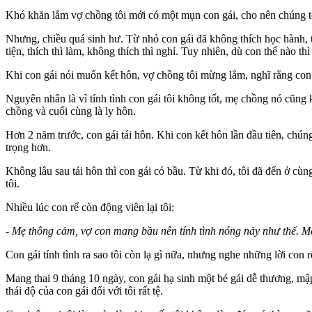
Khó khăn lắm vợ chồng tôi mới có một mụn con gái, cho nên chúng tôi
Nhưng, chiều quá sinh hư. Từ nhỏ con gái đã không thích học hành, 
tiện, thích thì làm, không thích thì nghỉ. Tuy nhiên, dù con thế nào th
Khi con gái nói muốn kết hôn, vợ chồng tôi mừng lắm, nghĩ rằng con s
Nguyên nhân là vì tính tình con gái tôi không tốt, mẹ chồng nó cũn
chồng và cuối cùng là ly hôn.
Hơn 2 năm trước, con gái tái hôn. Khi con kết hôn lần đầu tiên, chún
trọng hơn.
Không lâu sau tái hôn thì con gái có bầu. Từ khi đó, tôi đã đến ở cùn
tôi.
Nhiều lúc con rể còn động viên lại tôi:
- Mẹ thông cảm, vợ con mang bầu nên tính tình nóng nảy như thế. Mẹ
Con gái tính tình ra sao tôi còn lạ gì nữa, nhưng nghe những lời con 
Mang thai 9 tháng 10 ngày, con gái hạ sinh một bé gái dễ thương, mậ
thái độ của con gái đối với tôi rất tệ.