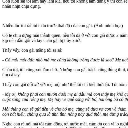
Con luôn sai tôi làm này làm kia, nếu tôi không làm đúng ý thì con s
nhẫn nhịn chịu đựng.
Nhiều lúc tôi rất tủi thân trước thái độ của con gái. (Ảnh minh họa)
Có lẽ chịu đựng mãi thành quen, nên tôi đã ở với con gái được 2 năm
kịp nên đầu gối và tay cháu gái bị trầy xước.
Thấy vậy, con gái mắng tôi sa sả:
- Có mỗi một đứa nhỏ mà mẹ cũng không trông được là sao? Mẹ ngồi
Cháu tôi, tôi cũng xót lắm chứ. Nhưng con gái trách cũng đúng thôi, t
tím cả tay.
Thấy con gái đối xử với mẹ ruột như thế tôi chỉ biết thở dài. Tối hôm 
- Mẹ ơi, không phải con muốn đuổi mẹ đi đâu mà con thấy mẹ khổ quá
cuộc sống của riêng mẹ. Mẹ hãy về quê sống với bố, hai ông bà có thể
Mỗi tháng con sẽ gửi tiền về cho bố mẹ, cũng sẽ đưa vợ con về thăm
con bất hiếu, chẳng qua là tính tình nóng nảy quá thôi, mẹ đừng trác
Nghe con rể nói mà tôi cảm động rơi nước mắt, cảm ơn con vì lo nghĩ 