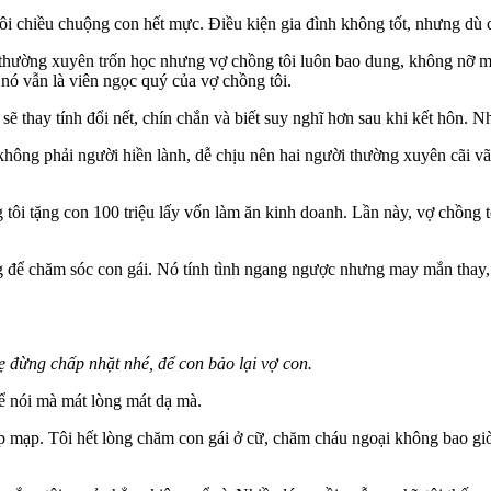
 chiều chuộng con hết mực. Điều kiện gia đình không tốt, nhưng dù có 
thường xuyên trốn học nhưng vợ chồng tôi luôn bao dung, không nỡ mắ
ì nó vẫn là viên ngọc quý của vợ chồng tôi.
ẽ thay tính đổi nết, chín chắn và biết suy nghĩ hơn sau khi kết hôn. 
g không phải người hiền lành, dễ chịu nên hai người thường xuyên cãi 
g tôi tặng con 100 triệu lấy vốn làm ăn kinh doanh. Lần này, vợ chồng 
g để chăm sóc con gái. Nó tính tình ngang ngược nhưng may mắn thay, co
 đừng chấp nhặt nhé, để con bảo lại vợ con.
rể nói mà mát lòng mát dạ mà.
p mạp. Tôi hết lòng chăm con gái ở cữ, chăm cháu ngoại không bao giờ 