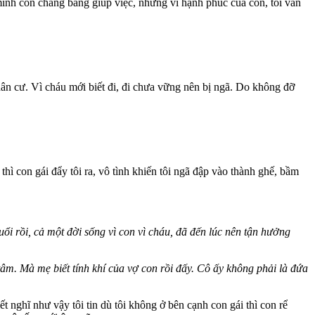
 mình còn chẳng bằng giúp việc, nhưng vì hạnh phúc của con, tôi vẫn
dân cư. Vì cháu mới biết đi, đi chưa vững nên bị ngã. Do không đỡ
hì con gái đẩy tôi ra, vô tình khiến tôi ngã đập vào thành ghế, bầm
i rồi, cả một đời sống vì con vì cháu, đã đến lúc nên tận hưởng
âm. Mà mẹ biết tính khí của vợ con rồi đấy. Cô ấy không phải là đứa
 nghĩ như vậy tôi tin dù tôi không ở bên cạnh con gái thì con rể