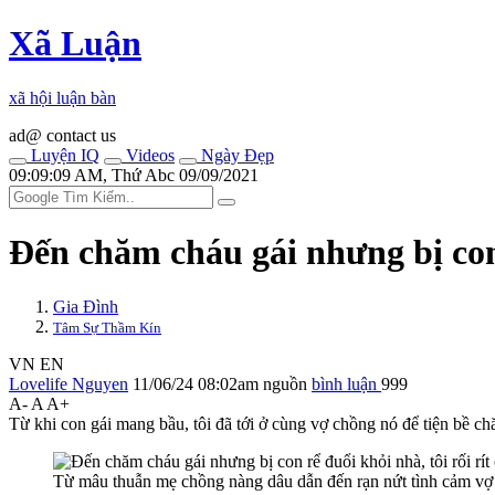
Xã Luận
xã hội luận bàn
ad@ contact us
Luyện IQ
Videos
Ngày Đẹp
09:09:09 AM, Thứ Abc 09/09/2021
Đến chăm cháu gái nhưng bị con 
Gia Đình
Tâm Sự Thầm Kín
VN
EN
Lovelife Nguyen
11/06/24 08:02am
nguồn
bình luận
999
A-
A
A+
Từ khi con gái mang bầu, tôi đã tới ở cùng vợ chồng nó để tiện bề ch
Từ mâu thuẫn mẹ chồng nàng dâu dẫn đến rạn nứt tình cảm vợ c